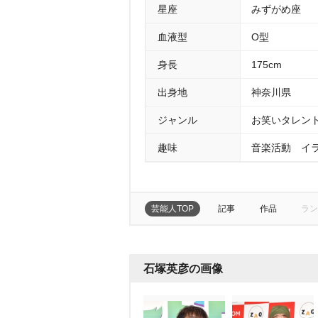
星座
みずがめ座
血液型
O型
身長
175cm
出身地
神奈川県
ジャンル
お笑いタレン
趣味
音楽活動 イ
芸能人TOP
記事
作品
ラン
石塚英彦の画像