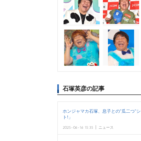
石塚英彦の記事
ホンジャマカ石塚、息子との”瓜二つ”
ト!」
2025-06-16 15:35
ニュース