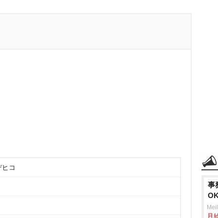
デヒコ
事
O
Mei
月