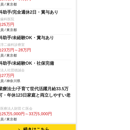
員 / 東京都
科助手/完全週休2日・賞与あり
本歯科医院
給25万円
員 / 東京都
科助手/未経験OK・賞与あり
藤淳二歯科診療室
給23万円～28万円
員 / 東京都
科助手/未経験OK・社保完備
療法人社団徳誠会
給27万円
員 / 神奈川県
業療法士/子育て世代活躍月給33.5万
可・年休123日家庭と両立しやすい老
医療法人財団 仁医会
25万5,000円～33万5,000円
員 / 東京都
続きはこちら