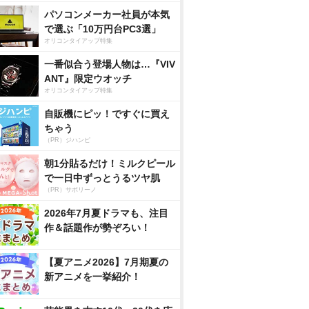
パソコンメーカー社員が本気
で選ぶ「10万円台PC3選」
オリコンタイアップ特集
一番似合う登場人物は…『VIV
ANT』限定ウオッチ
オリコンタイアップ特集
自販機にピッ！ですぐに買え
ちゃう
（PR）ジハンピ
朝1分貼るだけ！ミルクピール
で一日中ずっとうるツヤ肌
（PR）サボリーノ
2026年7月夏ドラマも、注目
作＆話題作が勢ぞろい！
【夏アニメ2026】7月期夏の
新アニメを一挙紹介！