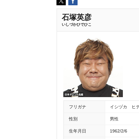
石塚英彦
いしづかひでひこ
フリガナ
イシヅカ ヒ
性別
男性
生年月日
1962/2/6