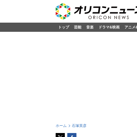
トップ
芸能
音楽
ドラマ&映画
アニメ
ホーム
石塚英彦