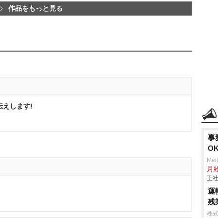
作品をもっと見る
伝えします!
事
O
Mei
月
正社
運
残
株式