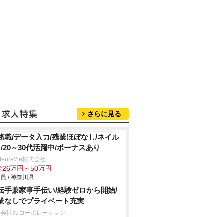
さらに見る
務職/データ入力/残業ほぼなし/ネイル
K/20～30代活躍中/ボーナスあり
lleureVie株式会社
給26万円～50万円
員 / 神奈川県
転手兼家事手伝い/経験ゼロから開始/
業なしでプライベート充実
会社auコーポレーション