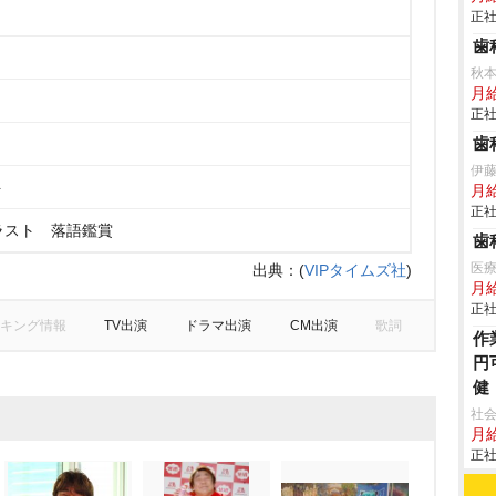
正社
歯
秋
月
正社
歯
伊
ト
月
正社
ラスト 落語鑑賞
歯
医
出典：
(
VIPタイムズ社
)
月
正社
キング情報
TV出演
ドラマ出演
CM出演
歌詞
作
円
健
社会
月給
正社