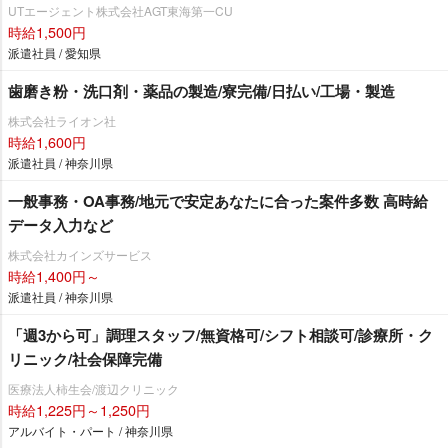
UTエージェント株式会社AGT東海第一CU
時給1,500円
派遣社員 / 愛知県
歯磨き粉・洗口剤・薬品の製造/寮完備/日払い/工場・製造
株式会社ライオン社
時給1,600円
派遣社員 / 神奈川県
一般事務・OA事務/地元で安定あなたに合った案件多数 高時給
データ入力など
株式会社カインズサービス
時給1,400円～
派遣社員 / 神奈川県
「週3から可」調理スタッフ/無資格可/シフト相談可/診療所・ク
リニック/社会保障完備
医療法人柿生会/渡辺クリニック
時給1,225円～1,250円
アルバイト・パート / 神奈川県