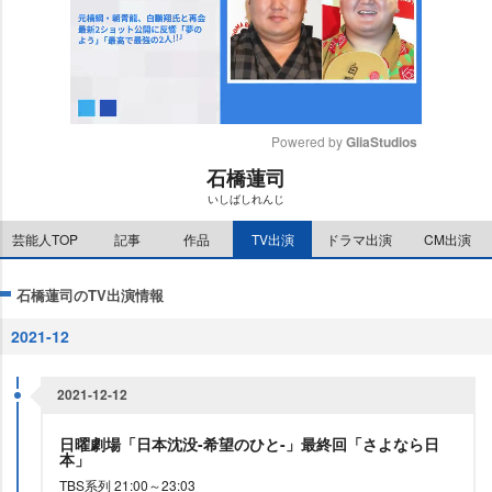
Powered by 
GliaStudios
石橋蓮司
M
いしばしれんじ
u
t
芸能人TOP
記事
作品
TV出演
ドラマ出演
CM出演
e
石橋蓮司のTV出演情報
2021-12
2021-12-12
日曜劇場「日本沈没-希望のひと-」最終回「さよなら日
本」
TBS系列 21:00～23:03