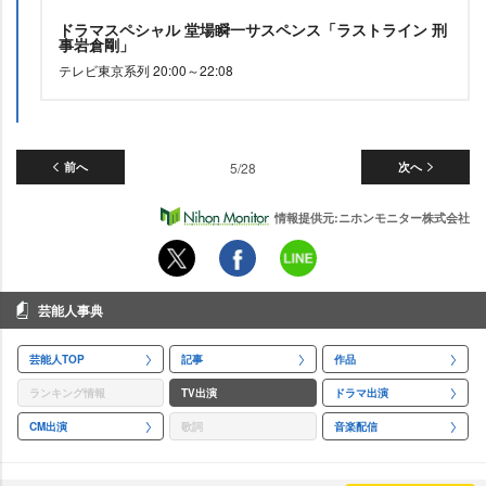
ドラマスペシャル 堂場瞬一サスペンス「ラストライン 刑
事岩倉剛」
テレビ東京系列 20:00～22:08
前へ
5/28
次へ
情報提供元:ニホンモニター株式会社
芸能人事典
芸能人TOP
記事
作品
ランキング情報
TV出演
ドラマ出演
CM出演
歌詞
音楽配信