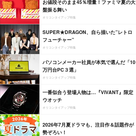
お値段そのまま45％増量！ファミマ夏の大
盤振る舞い
オリコンタイアップ特集
SUPER★DRAGON、自ら描いた”レトロ
フューチャー”
オリコンタイアップ特集
パソコンメーカー社員が本気で選んだ「10
万円台PC３選」
オリコンタイアップ特集
一番似合う登場人物は…『VIVANT』限定
ウオッチ
オリコンタイアップ特集
2026年7月夏ドラマも、注目作＆話題作が
勢ぞろい！