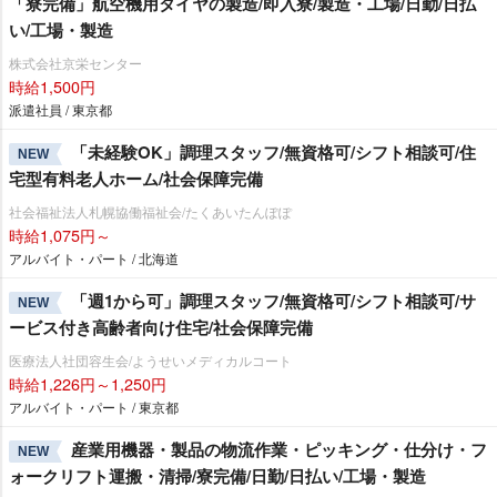
「寮完備」航空機用タイヤの製造/即入寮/製造・工場/日勤/日払
い/工場・製造
株式会社京栄センター
時給1,500円
派遣社員 / 東京都
「未経験OK」調理スタッフ/無資格可/シフト相談可/住
NEW
宅型有料老人ホーム/社会保障完備
社会福祉法人札幌協働福祉会/たくあいたんぽぽ
時給1,075円～
アルバイト・パート / 北海道
「週1から可」調理スタッフ/無資格可/シフト相談可/サ
NEW
ービス付き高齢者向け住宅/社会保障完備
医療法人社団容生会/ようせいメディカルコート
時給1,226円～1,250円
アルバイト・パート / 東京都
産業用機器・製品の物流作業・ピッキング・仕分け・フ
NEW
ォークリフト運搬・清掃/寮完備/日勤/日払い/工場・製造