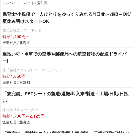
アルバイト・パート / 愛知県
保育士/小規模で一人ひとりをゆっくりみれる/1日4h～/週3～OK/
夏休み明けスタートOK
株式会社ニッソーネット
時給1,450円～
派遣社員 / 北海道
週払い可・4t車での空港や郵便局への航空貨物の配送ドライバ
ー!
株式会社エクスプレス・エージェント
時給1,850円
派遣社員 / 東京都
「寮完備」PETシートの製造/運搬/即入寮/製造・工場/日勤/日払
い
株式会社京栄センター
時給1,700円～2,125円
派遣社員 / 北海道