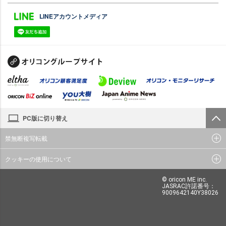
LINEアカウントメディア
PC版に切り替え
禁無断複写転載
クッキーの使用について
© oricon ME inc.
JASRAC許諾番号：
9009642140Y38026