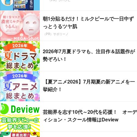
（PR）ジハンピ
朝1分貼るだけ！ミルクピールで一日中ず
っとうるツヤ肌
（PR）サボリーノ
2026年7月夏ドラマも、注目作＆話題作が
勢ぞろい！
【夏アニメ2026】7月期夏の新アニメを一
挙紹介！
芸能界を志す10代～20代を応援！ オーデ
ィション・スクール情報はDeview