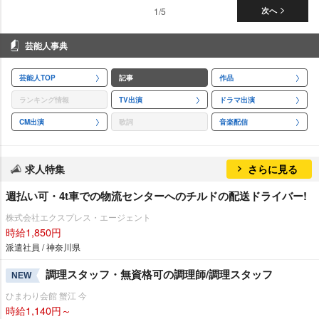
1/5
次へ
芸能人事典
芸能人TOP
記事
作品
ランキング情報
TV出演
ドラマ出演
CM出演
歌詞
音楽配信
求人特集
さらに見る
週払い可・4t車での物流センターへのチルドの配送ドライバー!
株式会社エクスプレス・エージェント
時給1,850円
派遣社員 / 神奈川県
調理スタッフ・無資格可の調理師/調理スタッフ
NEW
ひまわり会館 蟹江 今
時給1,140円～