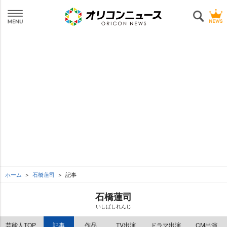
ホーム
石橋蓮司
記事
石橋蓮司
いしばしれんじ
芸能人TOP
記事
作品
TV出演
ドラマ出演
CM出演