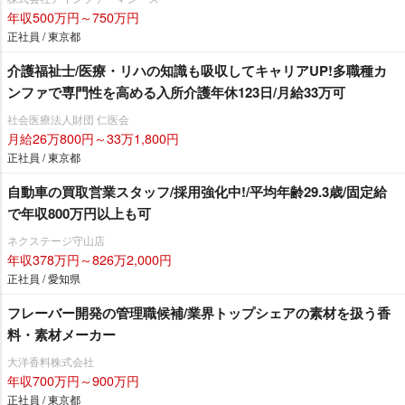
年収500万円～750万円
正社員 / 東京都
介護福祉士/医療・リハの知識も吸収してキャリアUP!多職種カ
ンファで専門性を高める入所介護年休123日/月給33万可
社会医療法人財団 仁医会
月給26万800円～33万1,800円
正社員 / 東京都
自動車の買取営業スタッフ/採用強化中!/平均年齢29.3歳/固定給
で年収800万円以上も可
ネクステージ守山店
年収378万円～826万2,000円
正社員 / 愛知県
フレーバー開発の管理職候補/業界トップシェアの素材を扱う香
料・素材メーカー
大洋香料株式会社
年収700万円～900万円
正社員 / 東京都