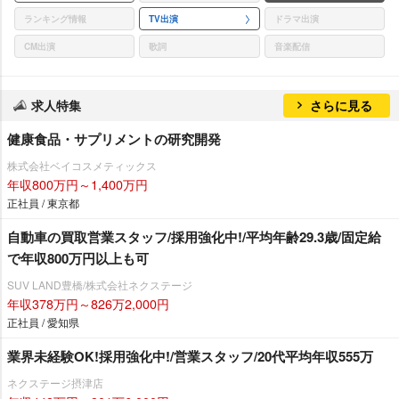
ランキング情報
TV出演
ドラマ出演
CM出演
歌詞
音楽配信
求人特集
さらに見る
健康食品・サプリメントの研究開発
株式会社ベイコスメティックス
年収800万円～1,400万円
正社員 / 東京都
自動車の買取営業スタッフ/採用強化中!/平均年齢29.3歳/固定給
で年収800万円以上も可
SUV LAND豊橋/株式会社ネクステージ
年収378万円～826万2,000円
正社員 / 愛知県
業界未経験OK!採用強化中!/営業スタッフ/20代平均年収555万
ネクステージ摂津店