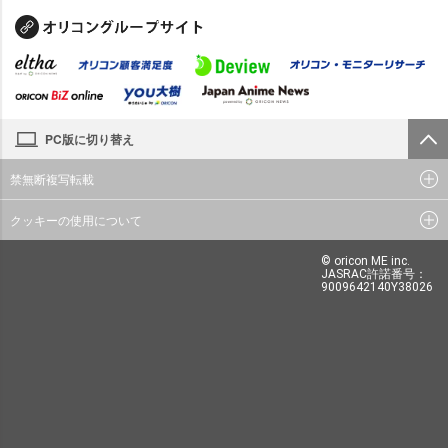
PC版に切り替え
禁無断複写転載
クッキーの使用について
© oricon ME inc.
JASRAC許諾番号：
9009642140Y38026