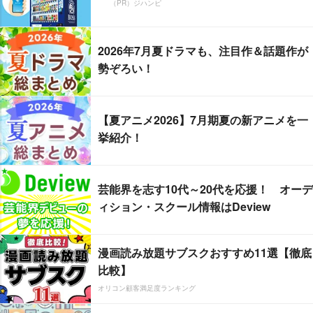
（PR）ジハンピ
2026年7月夏ドラマも、注目作＆話題作が
勢ぞろい！
【夏アニメ2026】7月期夏の新アニメを一
挙紹介！
芸能界を志す10代～20代を応援！ オーデ
ィション・スクール情報はDeview
漫画読み放題サブスクおすすめ11選【徹底
比較】
オリコン顧客満足度ランキング