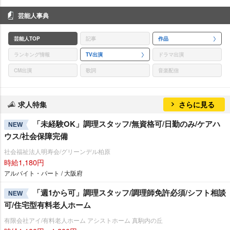
芸能人事典
芸能人TOP
記事
作品
ランキング情報
TV出演
ドラマ出演
CM出演
歌詞
音楽配信
求人特集
さらに見る
「未経験OK」調理スタッフ/無資格可/日勤のみ/ケアハ
NEW
ウス/社会保障完備
社会福祉法人明寿会/グリーンデル柏原
時給1,180円
アルバイト・パート / 大阪府
「週1から可」調理スタッフ/調理師免許必須/シフト相談
NEW
可/住宅型有料老人ホーム
有限会社アイ/有料老人ホーム アシストホーム 真駒内の丘