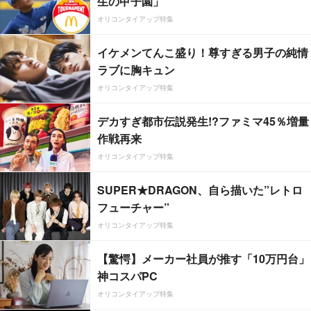
生の甲子園」
オリコンタイアップ特集
イケメンてんこ盛り！尊すぎる男子の純情
ラブに胸キュン
オリコンタイアップ特集
デカすぎ都市伝説発生!?ファミマ45％増量
作戦再来
オリコンタイアップ特集
SUPER★DRAGON、自ら描いた”レトロ
フューチャー”
オリコンタイアップ特集
【驚愕】メーカー社員が推す「10万円台」
神コスパPC
オリコンタイアップ特集