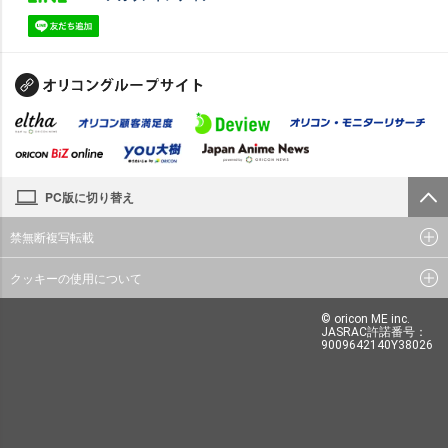
PC版に切り替え
禁無断複写転載
クッキーの使用について
© oricon ME inc.
JASRAC許諾番号：
9009642140Y38026