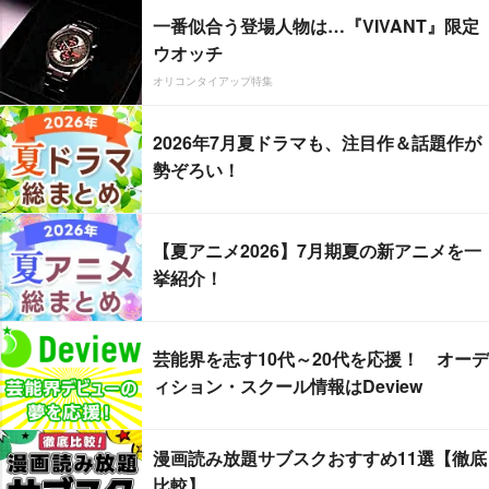
一番似合う登場人物は…『VIVANT』限定
ウオッチ
オリコンタイアップ特集
2026年7月夏ドラマも、注目作＆話題作が
勢ぞろい！
【夏アニメ2026】7月期夏の新アニメを一
挙紹介！
芸能界を志す10代～20代を応援！ オーデ
ィション・スクール情報はDeview
漫画読み放題サブスクおすすめ11選【徹底
比較】