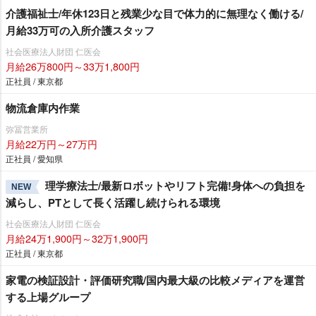
介護福祉士/年休123日と残業少な目で体力的に無理なく働ける/
月給33万可の入所介護スタッフ
社会医療法人財団 仁医会
月給26万800円～33万1,800円
正社員 / 東京都
物流倉庫内作業
弥冨営業所
月給22万円～27万円
正社員 / 愛知県
理学療法士/最新ロボットやリフト完備!身体への負担を
NEW
減らし、PTとして長く活躍し続けられる環境
社会医療法人財団 仁医会
月給24万1,900円～32万1,900円
正社員 / 東京都
家電の検証設計・評価研究職/国内最大級の比較メディアを運営
する上場グループ