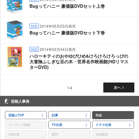
Bugってハニー 廉価版DVDセット上巻
2014年05月23日発売
DVD
Bugってハニー 廉価版DVDセット下巻
2014年02月04日発売
DVD
ハローキティのおやゆびひめ&けろけろけろっぴの
大冒険ふしぎな豆の木・世界名作映画館(HDリマス
ターDVD)
1/4
次へ
芸能人事典
芸能人TOP
記事
作品
ランキング情報
TV出演
ドラマ出演
CM出演
歌詞
音楽配信