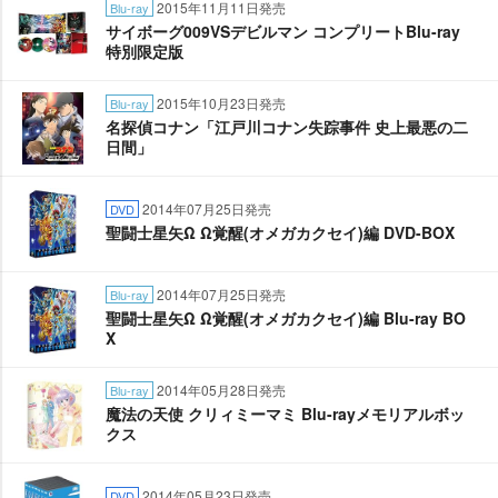
2015年11月11日発売
Blu-ray
サイボーグ009VSデビルマン コンプリートBlu-ray
特別限定版
2015年10月23日発売
Blu-ray
名探偵コナン「江戸川コナン失踪事件 史上最悪の二
日間」
2014年07月25日発売
DVD
聖闘士星矢Ω Ω覚醒(オメガカクセイ)編 DVD-BOX
2014年07月25日発売
Blu-ray
聖闘士星矢Ω Ω覚醒(オメガカクセイ)編 Blu-ray BO
X
2014年05月28日発売
Blu-ray
魔法の天使 クリィミーマミ Blu-rayメモリアルボッ
クス
2014年05月23日発売
DVD