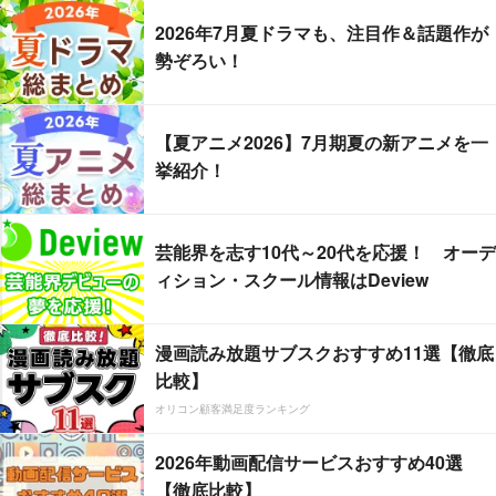
2026年7月夏ドラマも、注目作＆話題作が
勢ぞろい！
【夏アニメ2026】7月期夏の新アニメを一
挙紹介！
芸能界を志す10代～20代を応援！ オーデ
ィション・スクール情報はDeview
漫画読み放題サブスクおすすめ11選【徹底
比較】
オリコン顧客満足度ランキング
2026年動画配信サービスおすすめ40選
【徹底比較】