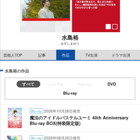
水島裕
みずしまゆう
M
芸能人TOP
記事
作品
TV出演
ドラマ出演
u
t
e
水島裕の作品
すべて
DVD
シングル
アルバム
Blu-ray
2026年10月28日発売
Blu-ray
魔法のアイドルパステルユーミ 40th Anniversary
Blu-ray BOX(特装限定版)
2026年08月26日発売
Blu-ray