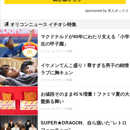
sponsored by 求人ボックス
オリコンニュース イチオシ特集
マクドナルドが40年にわたり支える「小学
生の甲子園」
オリコンタイアップ特集
イケメンてんこ盛り！尊すぎる男子の純情
ラブに胸キュン
オリコンタイアップ特集
お値段そのまま45％増量！ファミマ夏の大
盤振る舞い
オリコンタイアップ特集
SUPER★DRAGON、自ら描いた”レトロ
フューチャー”