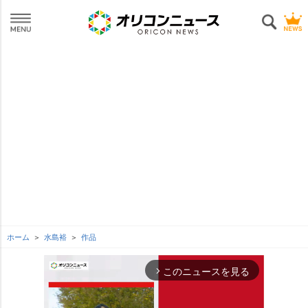
ホーム
水島裕
作品
このニュースを見る
arrow_forward_ios