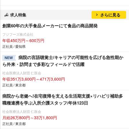
求人特集
さらに見る
創業60年の大手食品メーカーにて食品の商品開発
フジフーズ株式会社
年収450万円～600万円
正社員 / 愛知県
病院の言語聴覚士/キャリアの可能性を広げる急性期か
NEW
ら外来・訪問まで多彩なフィールドで活躍
社会医療法人財団 仁医会
年収351万3,600円～471万3,600円
正社員 / 東京都
病院から老健へ!在宅復帰を支える生活期支援×リハビリ補助多
職種連携を学ぶ入所介護スタッフ/年休123日
社会医療法人財団 仁医会
月給26万800円～33万1,800円
正社員 / 東京都