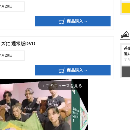
07月29日
商品購入
ズに 通常版DVD
茶
違
07月29日
オ
商品購入
このニュースを見る
arrow_forward_ios