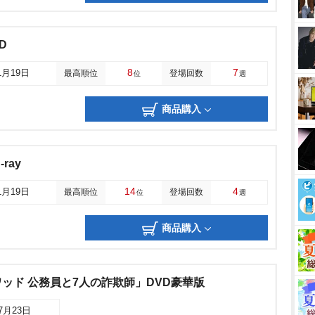
D
8
7
1月19日
最高順位
登場回数
位
週
商品購入
ray
14
4
1月19日
最高順位
登場回数
位
週
商品購入
ッド 公務員と7人の詐欺師」DVD豪華版
07月23日