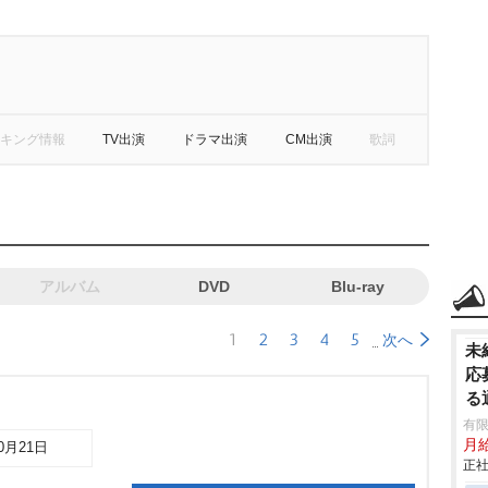
キング情報
TV出演
ドラマ出演
CM出演
歌詞
アルバム
DVD
Blu-ray
1
2
3
4
5
次へ
未
応
る
有限
月
10月21日
正社