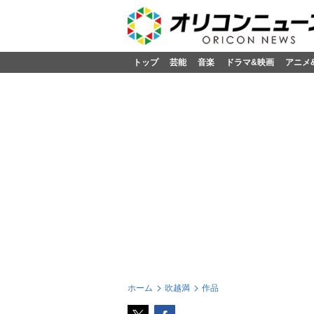
トップ
芸能
音楽
ドラマ&映画
アニメ
ホーム
吹越満
作品