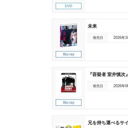
DVD
未来
発売日
2026年
Blu-ray
『容疑者 室井慎次』4
発売日
2026年
Blu-ray
兄を持ち運べるサイズ