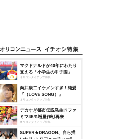
マクドナルドが40年にわたり
支える「小学生の甲子園」
オリコンタイアップ特集
向井康二イケメンすぎ！純愛
『（LOVE SONG）』
オリコンタイアップ特集
デカすぎ都市伝説発生!?ファ
ミマ45％増量作戦再来
オリコンタイアップ特集
SUPER★DRAGON、自ら描