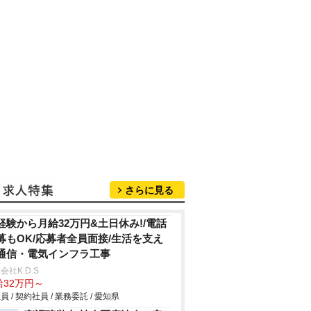
さらに見る
経験から月給32万円&土日休み!/電話
募もOK/応募者全員面接/生活を支え
通信・電気インフラ工事
会社K.D.S
給32万円～
員 / 契約社員 / 業務委託 / 愛知県