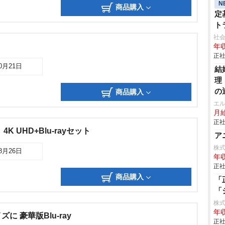
N
商品購入
定
ト
社会
年収
正社
10月21日
結
理
の
商品購入
エ
月給
正社
K UHD+Blu-rayセット
ア
株式
08月26日
年収
正社
商品購入
「
「
株
年収
に 豪華版Blu-ray
正社