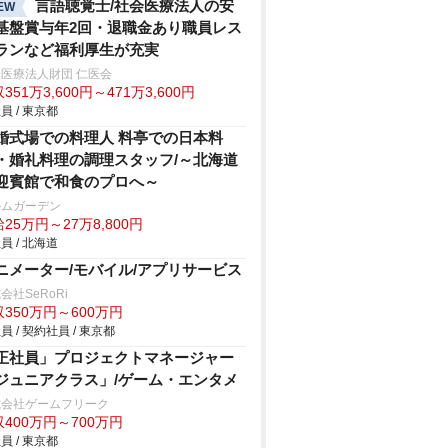
言語聴覚士/社会医療法人の安
EW
基盤賞与年2回・退職金あり職員レス
ランなど福利厚生が充実
医療法人財団 仁医会
351万3,600円～471万3,600円
員 / 東京都
婚式場での料理人 料亭での日本料
・婚礼料理の調理スタッフ/～北海道
迎賓館で和食のプロへ～
ルムガーデン
25万円～27万8,800円
員 / 北海道
ニメーター/モバイル/アプリサービス
会社SeRoRi
350万円～600万円
員 / 契約社員 / 東京都
正社員」プロジェクトマネージャー
ジュニアクラス」/ゲーム・エンタメ
式会社ゲームフリーク
400万円～700万円
員 / 東京都