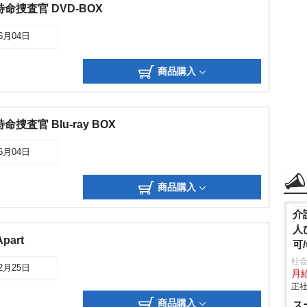
命捜査官 DVD-BOX
06月04日
商品購入
捜査官 Blu-ray BOX
06月04日
商品購入
介
人
Apart
可
社会
02月25日
月給
正社
商品購入
ス