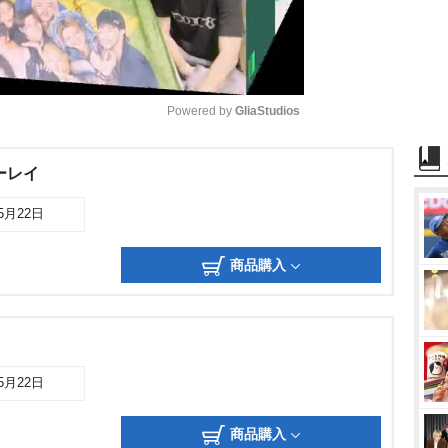
Powered by 
GliaStudios
M
ーレイ
u
05月22日
t
e
商品購入
05月22日
商品購入