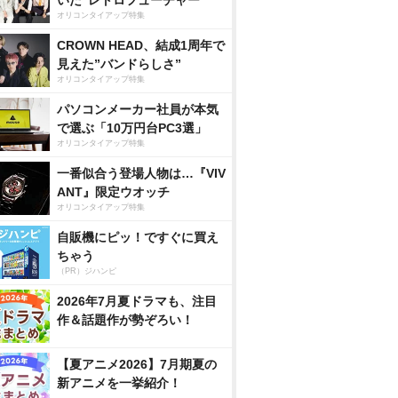
いた”レトロフューチャー”
オリコンタイアップ特集
CROWN HEAD、結成1周年で
見えた”バンドらしさ”
オリコンタイアップ特集
パソコンメーカー社員が本気
で選ぶ「10万円台PC3選」
オリコンタイアップ特集
一番似合う登場人物は…『VIV
ANT』限定ウオッチ
オリコンタイアップ特集
自販機にピッ！ですぐに買え
ちゃう
（PR）ジハンピ
2026年7月夏ドラマも、注目
作＆話題作が勢ぞろい！
【夏アニメ2026】7月期夏の
新アニメを一挙紹介！