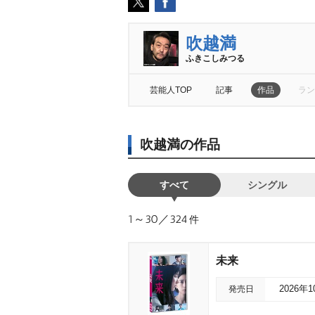
吹越満
ふきこしみつる
芸能人TOP
記事
作品
ラン
吹越満の作品
すべて
シングル
1～30／324
件
未来
発売日
2026年