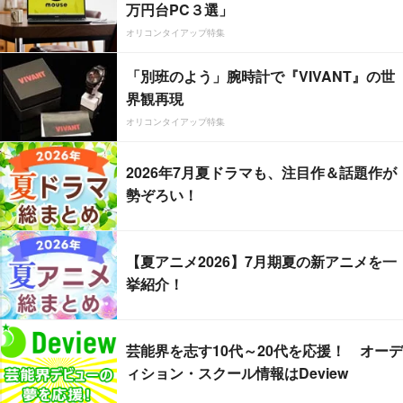
万円台PC３選」
オリコンタイアップ特集
「別班のよう」腕時計で『VIVANT』の世
界観再現
オリコンタイアップ特集
2026年7月夏ドラマも、注目作＆話題作が
勢ぞろい！
【夏アニメ2026】7月期夏の新アニメを一
挙紹介！
芸能界を志す10代～20代を応援！ オーデ
ィション・スクール情報はDeview