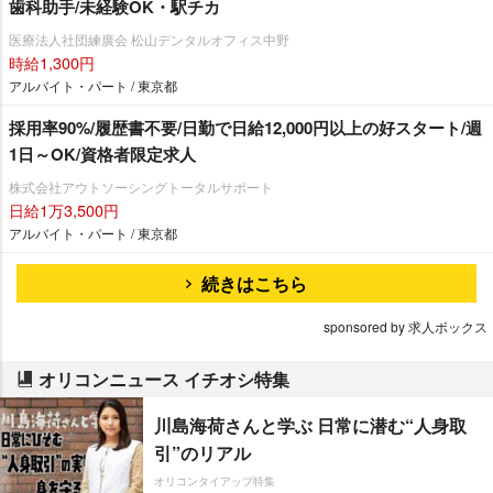
歯科助手/未経験OK・駅チカ
医療法人社団練廣会 松山デンタルオフィス中野
時給1,300円
アルバイト・パート / 東京都
採用率90%/履歴書不要/日勤で日給12,000円以上の好スタート/週
1日～OK/資格者限定求人
株式会社アウトソーシングトータルサポート
日給1万3,500円
アルバイト・パート / 東京都
続きはこちら
sponsored by 求人ボックス
オリコンニュース イチオシ特集
川島海荷さんと学ぶ 日常に潜む“人身取
引”のリアル
オリコンタイアップ特集