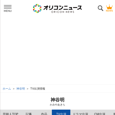
ホーム
神谷明
TV出演情報
神谷明
かみやあきら
芸能人TOP
記事
作品
TV出演
ドラマ出演
CM出演