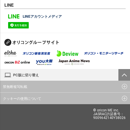
LINE
LINEアカウントメディア
PC版に切り替え
禁無断複写転載
クッキーの使用について
© oricon ME inc.
JASRAC許諾番号：
9009642140Y38026