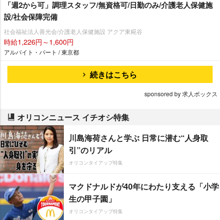
「週2から可」調理スタッフ/無資格可/日勤のみ/介護老人保健施
設/社会保障完備
社会福祉法人善光会/介護老人保健施設 アクア東糀谷
時給1,226円～1,600円
アルバイト・パート / 東京都
続きはこちら
sponsored by 求人ボックス
オリコンニュース イチオシ特集
川島海荷さんと学ぶ 日常に潜む“人身取
引”のリアル
オリコンタイアップ特集
マクドナルドが40年にわたり支える「小学
生の甲子園」
オリコンタイアップ特集