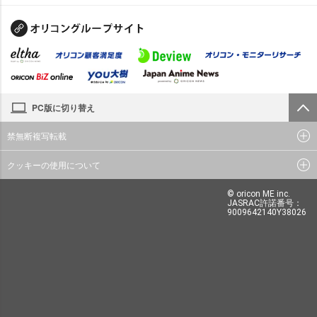
PC版に切り替え
禁無断複写転載
クッキーの使用について
© oricon ME inc.
JASRAC許諾番号：
9009642140Y38026