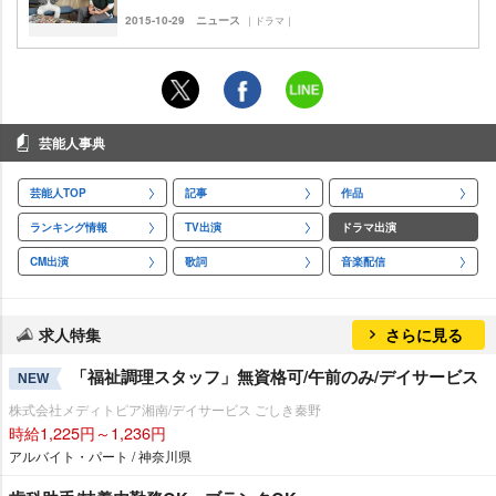
2015-10-29
ニュース
｜ドラマ｜
芸能人事典
芸能人TOP
記事
作品
ランキング情報
TV出演
ドラマ出演
CM出演
歌詞
音楽配信
求人特集
さらに見る
「福祉調理スタッフ」無資格可/午前のみ/デイサービス
NEW
株式会社メディトピア湘南/デイサービス ごしき秦野
時給1,225円～1,236円
アルバイト・パート / 神奈川県