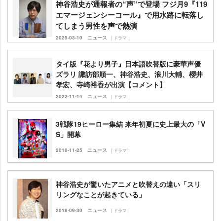
神谷浩史が通報者の“声”で登場 フジ月9『119
エマージェンシーコール』で用水路に転落し
てしまう男性を声で熱演
2025-03-10
ニュース
｜ドラマ｜
タイ版『花より男子』日本語吹替版に豪華声優
ズラリ 諏訪部順一、神谷浩史、浪川大輔、櫻井
孝宏、寺崎裕香が出演【コメント】
2022-11-14
ニュース
｜ドラマ｜
3戦隊19ヒーロー集結 来年初夏に史上最大の「V
S」開幕
2018-11-25
ニュース
｜ドラマ｜
神谷浩史が驚いたアニメと吹替えの違い「スリ
リングなことが起きている」
2018-09-30
ニュース
｜ドラマ｜