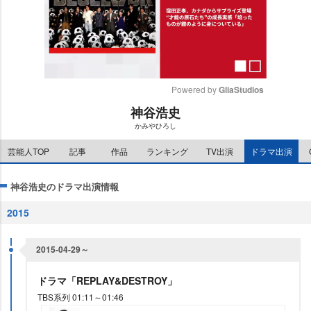
Powered by 
GliaStudios
神谷浩史
M
かみやひろし
u
t
芸能人TOP
記事
作品
ランキング
TV出演
ドラマ出演
e
神谷浩史のドラマ出演情報
2015
2015-04-29～
ドラマ「REPLAY&DESTROY」
TBS系列 01:11～01:46