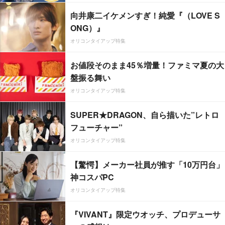
向井康二イケメンすぎ！純愛『（LOVE S
ONG）』
オリコンタイアップ特集
お値段そのまま45％増量！ファミマ夏の大
盤振る舞い
オリコンタイアップ特集
SUPER★DRAGON、自ら描いた”レトロ
フューチャー”
オリコンタイアップ特集
【驚愕】メーカー社員が推す「10万円台」
神コスパPC
オリコンタイアップ特集
『VIVANT』限定ウオッチ、プロデューサ