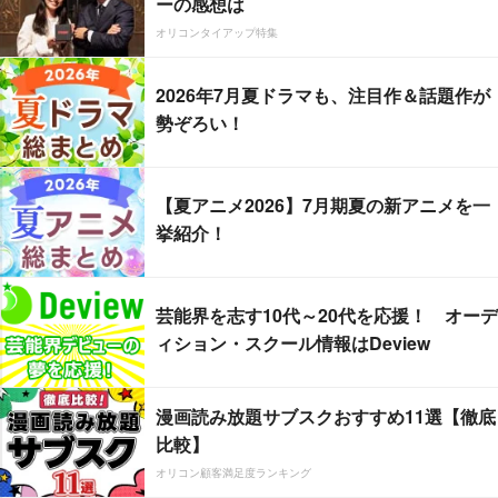
ーの感想は
オリコンタイアップ特集
2026年7月夏ドラマも、注目作＆話題作が
勢ぞろい！
【夏アニメ2026】7月期夏の新アニメを一
挙紹介！
芸能界を志す10代～20代を応援！ オーデ
ィション・スクール情報はDeview
漫画読み放題サブスクおすすめ11選【徹底
比較】
オリコン顧客満足度ランキング