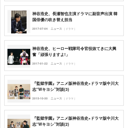
神谷浩史、長瀬智也主演ドラマに副音声出演 韓
国俳優の吹き替え担当
2017-07-04
ニュース
｜ドラマ｜
神谷浩史、ヒーロー戦隊司令官役抜てきに大興
奮「頑張りますよ!」
2017-01-22
ニュース
｜ドラマ｜
『監獄学園』アニメ版神谷浩史×ドラマ版中川大
志“Wキヨシ”対談(3)
2015-10-30
ニュース
｜ドラマ｜
『監獄学園』アニメ版神谷浩史×ドラマ版中川大
志“Wキヨシ”対談(2)