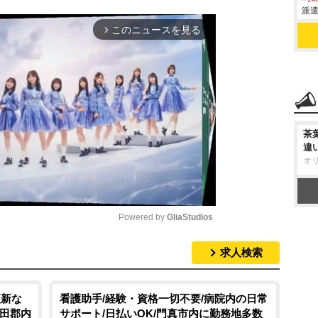
派遣
このニュースを見る
arrow_forward_ios
茶
違
オ
Powered by 
GliaStudios
求人検索
M
u
t
更新な
看護助手/経験・資格一切不要/病院内の日常
亀田郡内
サポート/日払いOK/門真市内に勤務地多数
e