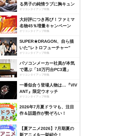
る男子の純情ラブに胸キュン
オリコンタイアップ特集
大好評につき再び！ファミマ
名物45％増量キャンペーン
オリコンタイアップ特集
SUPER★DRAGON、自ら描
いた”レトロフューチャー”
オリコンタイアップ特集
パソコンメーカー社員が本気
で選ぶ「10万円台PC3選」
オリコンタイアップ特集
一番似合う登場人物は…『VIV
ANT』限定ウオッチ
オリコンタイアップ特集
2026年7月夏ドラマも、注目
作＆話題作が勢ぞろい！
【夏アニメ2026】7月期夏の
新アニメを一挙紹介！