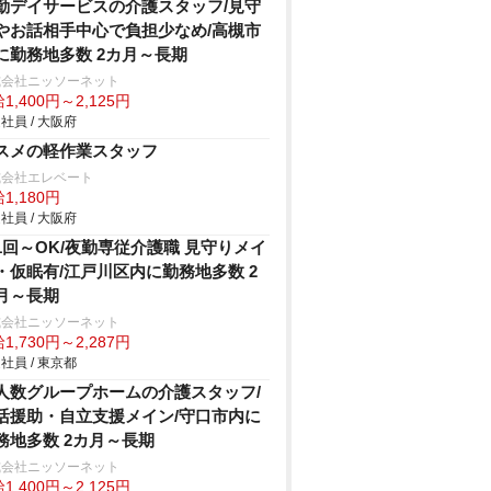
勤デイサービスの介護スタッフ/見守
やお話相手中心で負担少なめ/高槻市
に勤務地多数 2カ月～長期
式会社ニッソーネット
1,400円～2,125円
社員 / 大阪府
スメの軽作業スタッフ
式会社エレベート
1,180円
社員 / 大阪府
1回～OK/夜勤専従介護職 見守りメイ
・仮眠有/江戸川区内に勤務地多数 2
月～長期
式会社ニッソーネット
1,730円～2,287円
社員 / 東京都
人数グループホームの介護スタッフ/
活援助・自立支援メイン/守口市内に
務地多数 2カ月～長期
式会社ニッソーネット
1,400円～2,125円