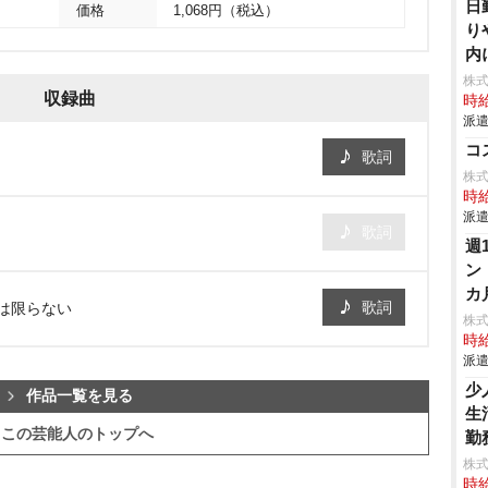
日
価格
1,068円（税込）
り
内
株
収録曲
時給
派遣
コ
歌詞
株
時給
派遣
歌詞
週
ン
カ
歌詞
とは限らない
株
時給
派遣
少
作品一覧を見る
生
この芸能人のトップへ
勤
株
時給