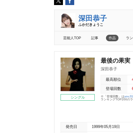
深田恭子
ふかだきょうこ
芸能人TOP
記事
作品
ラン
最後の果実
深田恭子
最高順位
登場回数
※「登場回数」は
you
シングル
ランキングTOP200
発売日
1999年05月19日