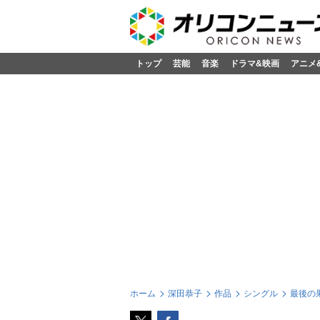
トップ
芸能
音楽
ドラマ&映画
アニメ
ホーム
深田恭子
作品
シングル
最後の