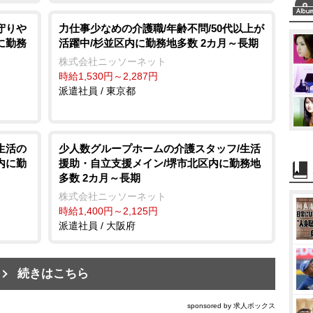
見守り
力仕事少なめの介護職/年齢不問/50代以上が
に勤務
活躍中/杉並区内に勤務地多数 2カ月～長期
株式会社ニッソーネット
時給1,530円～2,287円
派遣社員 / 東京都
生活の
少人数グループホームの介護スタッフ/生活
内に勤
援助・自立支援メイン/堺市北区内に勤務地
多数 2カ月～長期
株式会社ニッソーネット
時給1,400円～2,125円
派遣社員 / 大阪府
続きはこちら
sponsored by 求人ボックス