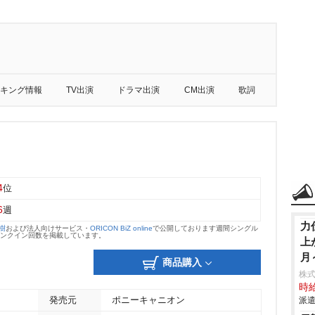
キング情報
TV出演
ドラマ出演
CM出演
歌詞
4
位
6
週
力
大樹
および法人向けサービス・
ORICON BiZ online
で公開しております週間シングル
のランクイン回数を掲載しています。
上
月
商品購入
株
時給
発売元
ポニーキャニオン
派遣