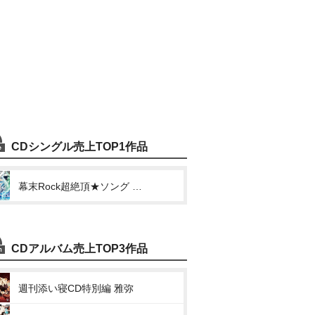
CDシングル売上TOP1作品
幕末Rock超絶頂★ソング 土方歳三(モット!!!/群青を射す光)
CDアルバム売上TOP3作品
週刊添い寝CD特別編 雅弥