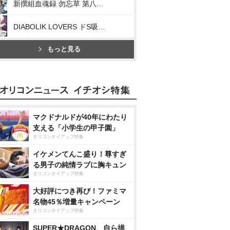
新撰組血魂録 勿忘草 第八巻 山崎烝 声:森川智之
DIABOLIK LOVERS ドS吸血CD BLOODY BOUQUET Vol.3 月浪カルラ
もっと見る
マクドナルドが40年にわたり
支える「小学生の甲子園」
オリコンタイアップ特集
イケメンてんこ盛り！尊すぎ
る男子の純情ラブに胸キュン
オリコンタイアップ特集
大好評につき再び！ファミマ
名物45％増量キャンペーン
オリコンタイアップ特集
SUPER★DRAGON、自ら描