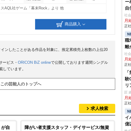
ー
自
スAQL社ゲーム「幕末Rock」より 他
年
社会
月給
商品購入
正社
N
職
離
クインしたことがある作品を対象に、推定累積売上枚数の上位20
境
社会
月給
サービス・
ORICON BiZ online
で公開しております週間シングル
正社
掲載しています。
「
験
この芸能人のトップへ
リ
円
匠 
月給
正社
求人検索
N
イ
億
」が自
障がい者支援スタッフ・デイサービス/無資
事