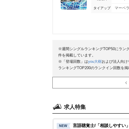
タイアップ
マーベラ
※週間シングルランキングTOP50にラン
件を掲載しています。
※「登場回数」は
you大樹
および法人向け
ランキングTOP200のランクイン回数を
求人特集
言語聴覚士/「相談しやすい
NEW