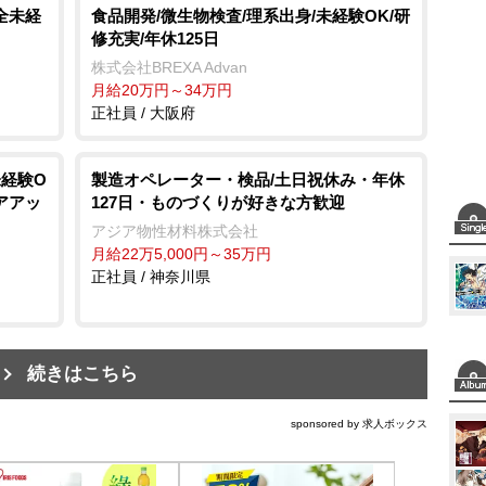
全未経
食品開発/微生物検査/理系出身/未経験OK/研
修充実/年休125日
株式会社BREXA Advan
月給20万円～34万円
正社員 / 大阪府
未経験O
製造オペレーター・検品/土日祝休み・年休
アアッ
127日・ものづくりが好きな方歓迎
アジア物性材料株式会社
月給22万5,000円～35万円
正社員 / 神奈川県
続きはこちら
sponsored by 求人ボックス