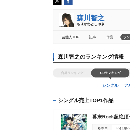
森川智之
もりかわとしゆき
芸能人TOP
記事
作品
ラン
森川智之のランキング情報
合算ランキング
CDランキング
シングル
ア
シングル売上TOP1作品
幕末Rock超絶頂
発売日
2014年