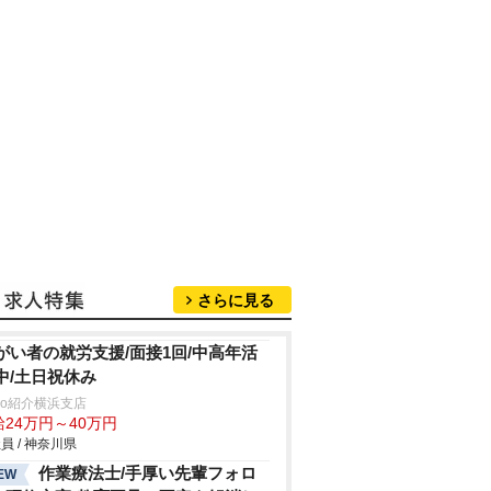
さらに見る
がい者の就労支援/面接1回/中高年活
中/土日祝休み
trio紹介横浜支店
給24万円～40万円
員 / 神奈川県
作業療法士/手厚い先輩フォロ
EW