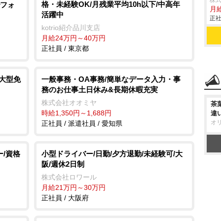
株
格・未経験OK/月残業平均10h以下/中高年
でフォ
月
活躍中
正社
kotrio紹介品川支店
月給24万円～40万円
正社員 / 東京都
/大型免
一般事務・OA事務/簡単なデータ入力・事
務のお仕事土日休み&長期休暇充実
株式会社オオミヤ
茶
時給1,350円～1,688円
違
オ
正社員 / 派遣社員 / 愛知県
ー/資格
小型ドライバー/日勤/夕方退勤/未経験可/大
阪/週休2日制
株式会社ロワール
月給21万円～30万円
正社員 / 大阪府