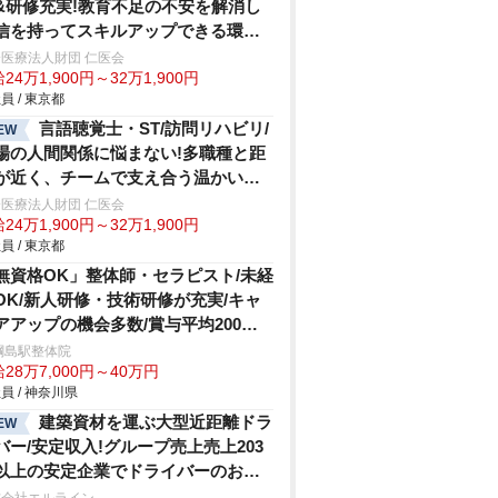
&研修充実!教育不足の不安を解消し
信を持ってスキルアップできる環境
休120日超
医療法人財団 仁医会
24万1,900円～32万1,900円
員 / 東京都
言語聴覚士・ST/訪問リハビリ/
EW
場の人間関係に悩まない!多職種と距
が近く、チームで支え合う温かい環
医療法人財団 仁医会
24万1,900円～32万1,900円
員 / 東京都
無資格OK」整体師・セラピスト/未経
OK/新人研修・技術研修が充実/キャ
アアップの機会多数/賞与平均200万
/年
綱島駅整体院
28万7,000円～40万円
員 / 神奈川県
建築資材を運ぶ大型近距離ドラ
EW
バー/安定収入!グループ売上売上203
以上の安定企業でドライバーのお仕