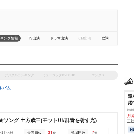
キング情報
TV出演
ドラマ出演
CM出演
歌詞
デジタルランキング
ミュージックDVD･BD
エンタメ
ルバム
障
躍
ko
月
★ソング 土方歳三(モット!!!/群青を射す光)
正社
N
31
2
06月25日
最高順位
登場回数
位
週