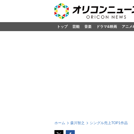
トップ
芸能
音楽
ドラマ&映画
アニメ
ホーム
森川智之
シングル売上TOP1作品