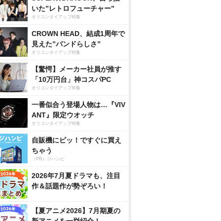
いた”レトロフューチャー”
オリコンタイアップ特集
CROWN HEAD、結成1周年で
見えた”バンドらしさ”
オリコンタイアップ特集
【驚愕】メーカー社員が推す
「10万円台」神コスパPC
オリコンタイアップ特集
一番似合う登場人物は…『VIV
ANT』限定ウオッチ
オリコンタイアップ特集
自販機にピッ！ですぐに買え
ちゃう
（PR）ジハンピ
2026年7月夏ドラマも、注目
作＆話題作が勢ぞろい！
【夏アニメ2026】7月期夏の