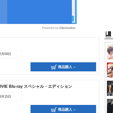
Powered by 
GliaStudios
M
u
12月04日
t
e
商品購入
OVIE Blu-ray スペシャル・エディション
03月15日
商品購入