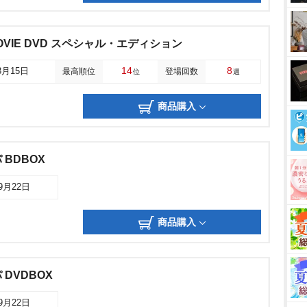
OVIE DVD スペシャル・エディション
14
8
3月15日
最高順位
登場回数
位
週
商品購入
BDBOX
09月22日
商品購入
DVDBOX
09月22日