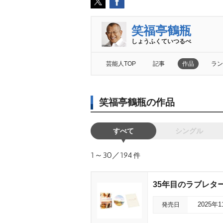
笑福亭鶴瓶
しょうふくていつるべ
芸能人TOP
記事
作品
ラン
笑福亭鶴瓶の作品
すべて
シングル
1～30／194
件
35年目のラブレタ
発売日
2025年