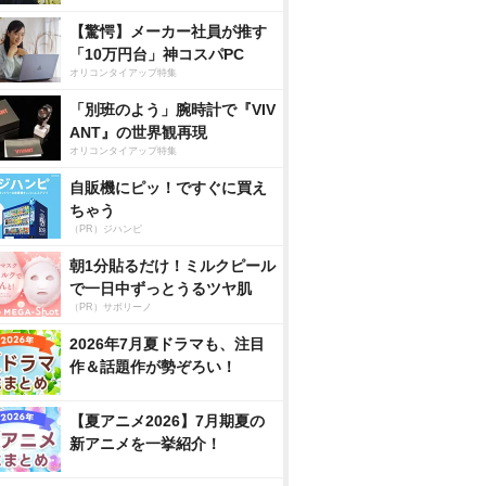
【驚愕】メーカー社員が推す
「10万円台」神コスパPC
オリコンタイアップ特集
「別班のよう」腕時計で『VIV
ANT』の世界観再現
オリコンタイアップ特集
自販機にピッ！ですぐに買え
ちゃう
（PR）ジハンピ
朝1分貼るだけ！ミルクピール
で一日中ずっとうるツヤ肌
（PR）サボリーノ
2026年7月夏ドラマも、注目
作＆話題作が勢ぞろい！
【夏アニメ2026】7月期夏の
新アニメを一挙紹介！