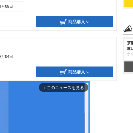
04月09日
商品購入
茶
違
オ
12月04日
商品購入
このニュースを見る
arrow_forward_ios