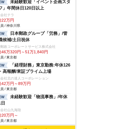
未経験歓迎「イベント企画スタ
EW
フ」年間休日120日以上
式会社テラ
給22万円
員 / 神奈川県
日本郵政グループ「労務」/管
EW
職候補/土日祝休
本郵政コーポレートサービス株式会社
46万320円～51万1,840円
員 / 東京都
「経理財務」東京勤務:年休126
EW
・高報酬/東証プライム上場
式会社北の達人コーポレーション
給42万円～89万円
員 / 東京都
未経験歓迎「物流事務」/年休
EW
1日
式会社山九海陸
給20万円～
員 / 東京都