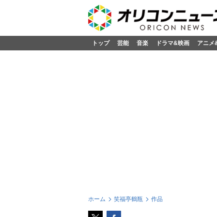
トップ
芸能
音楽
ドラマ&映画
アニメ
ホーム
笑福亭鶴瓶
作品