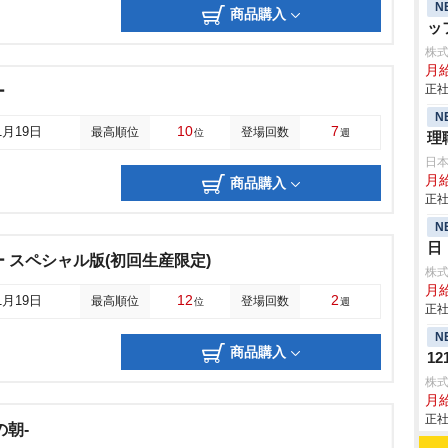
N
商品購入
ッ
株
月
正社
ー
N
10
7
1月19日
最高順位
登場回数
位
週
理
日
月給
商品購入
正社
N
日
 スペシャル版(初回生産限定)
株
月
12
2
1月19日
最高順位
登場回数
位
週
正社
N
商品購入
12
株
月
正社
の朝‐