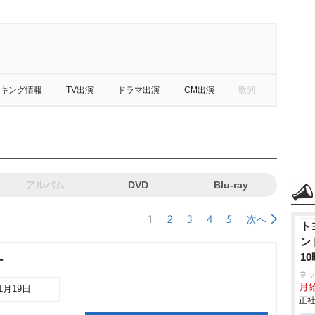
キング情報
TV出演
ドラマ出演
CM出演
歌詞
アルバム
DVD
Blu-ray
1
2
3
4
5
次へ
ト
ン
1
ー
ネ
月
11月19日
正社