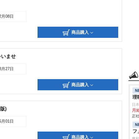
12月08日
商品購入
ゃいませ
08月27日
商品購入
N
理
日
版)
月給
正社
05月01日
N
フ
商品購入
豊