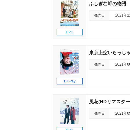
ふしぎな岬の物語
発売日
2021年
DVD
東京上空いらっし
発売日
2021年
Blu-ray
風花(HDリマスター
発売日
2021年