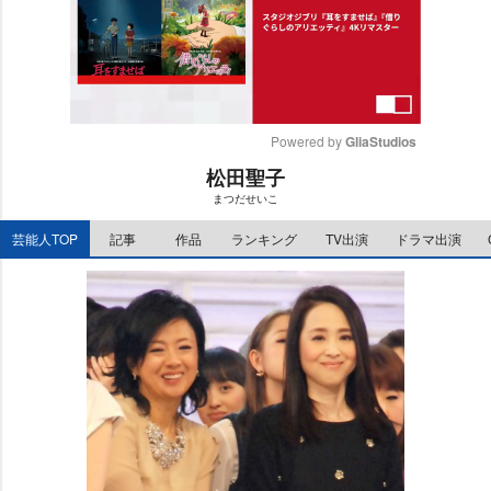
Powered by 
GliaStudios
松田聖子
M
まつだせいこ
u
t
芸能人TOP
記事
作品
ランキング
TV出演
ドラマ出演
e