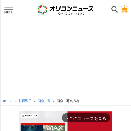
ホーム
松田聖子
画像一覧
画像・写真 詳細
このニュースを見る
arrow_forward_ios