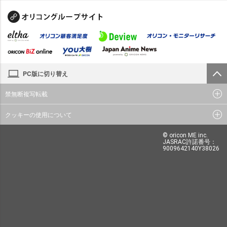
PC版に切り替え
禁無断複写転載
クッキーの使用について
© oricon ME inc.
JASRAC許諾番号：
9009642140Y38026