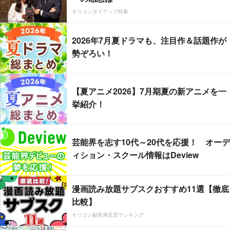
オリコンタイアップ特集
2026年7月夏ドラマも、注目作＆話題作が
勢ぞろい！
【夏アニメ2026】7月期夏の新アニメを一
挙紹介！
芸能界を志す10代～20代を応援！ オーデ
ィション・スクール情報はDeview
漫画読み放題サブスクおすすめ11選【徹底
比較】
オリコン顧客満足度ランキング