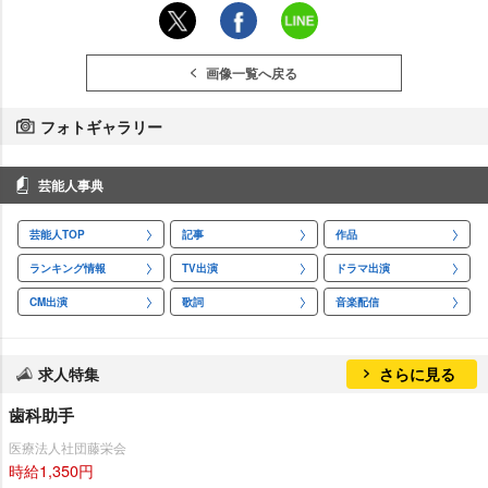
画像一覧へ戻る
フォトギャラリー
芸能人事典
芸能人TOP
記事
作品
ランキング情報
TV出演
ドラマ出演
CM出演
歌詞
音楽配信
求人特集
さらに見る
歯科助手
医療法人社団藤栄会
時給1,350円