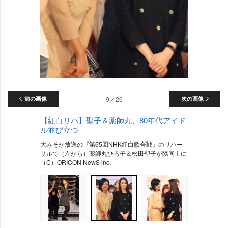
前の画像
9／26
次の画像
【紅白リハ】聖子＆薬師丸、80年代アイド
ル並び立つ
大みそか放送の『第65回NHK紅白歌合戦』のリハー
サルで（左から）薬師丸ひろ子＆松田聖子が隣同士に
（C）ORICON NewS inc.