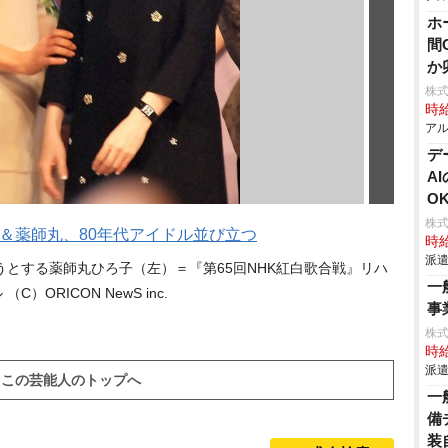
ホ
間
か
株
時給
アル
デ
A
O
株
＆薬師丸、80年代アイドル並び立つ
時給
派遣
とする薬師丸ひろ子（左）＝『第65回NHK紅白歌合戦』リハ
一
（C）ORICON NewS inc.
事
株
時給
派遣
この芸能人のトップへ
一
備
装