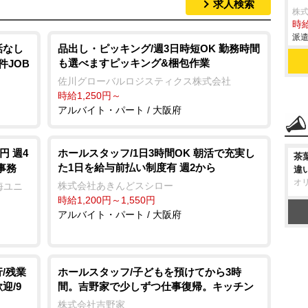
求人検索
株
時給
派遣
話なし
品出し・ピッキング/週3日時短OK 勤務時間
も選べますピッキング&梱包作業
件JOB
佐川グローバルロジスティクス株式会社
時給1,250円～
アルバイト・パート / 大阪府
円 週4
ホールスタッフ/1日3時間OK 朝活で充実し
茶
た1日を給与前払い制度有 週2から
事務
違
オ
株式会社あきんどスシロー
海ユニ
時給1,200円～1,550円
アルバイト・パート / 大阪府
/残業
ホールスタッフ/子どもを預けてから3時
迎/9
間。吉野家で少しずつ仕事復帰。キッチン
株式会社吉野家