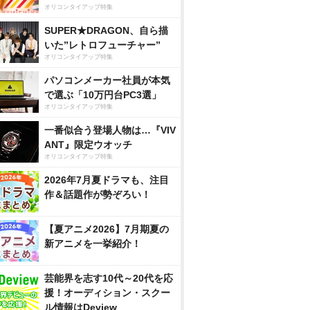
オリコンタイアップ特集
SUPER★DRAGON、自ら描
いた”レトロフューチャー”
オリコンタイアップ特集
パソコンメーカー社員が本気
で選ぶ「10万円台PC3選」
オリコンタイアップ特集
一番似合う登場人物は…『VIV
ANT』限定ウオッチ
オリコンタイアップ特集
2026年7月夏ドラマも、注目
作＆話題作が勢ぞろい！
【夏アニメ2026】7月期夏の
新アニメを一挙紹介！
芸能界を志す10代～20代を応
援！オーディション・スクー
ル情報はDeview