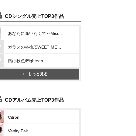
CDシングル売上TOP3作品
あなたに逢いたくて～Missing You～/明日へと駆け出してゆこう
ガラスの林檎/SWEET MEMORIES
風は秋色/Eighteen
もっと見る
CDアルバム売上TOP3作品
Citron
Vanity Fair