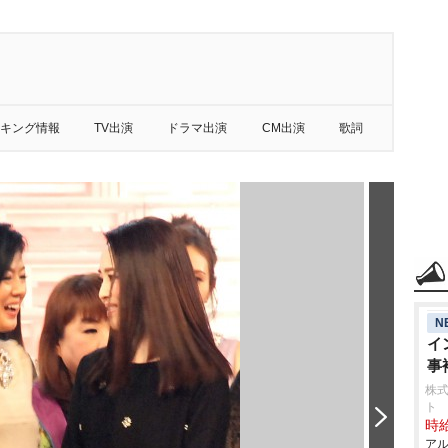
キング情報
TV出演
ドラマ出演
CM出演
歌詞
N
イ
事
株
ト
時給
アル