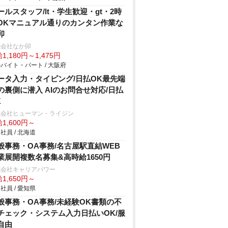
ールスタッフ/lt・学生歓迎・gt・2時
OKマニュアル通りのカンタン作業な
卯
式会社なか卯
1,180円～1,475円
バイト・パート / 大阪府
ータ入力・タイピング/日払OK最先端
Iの裏側に潜入 AIのお問合せ対応/日払
K
式会社ヒューマン・ライジン
1,600円～
社員 / 北海道
般事務・OA事務/名古屋駅直結WEB
業展開複数名募集&高時給1650円
式会社キャリアパワー
1,650円～
社員 / 愛知県
般事務・OA事務/未経験OK書類の不
チェック・システム入力日払いOK/服
自由