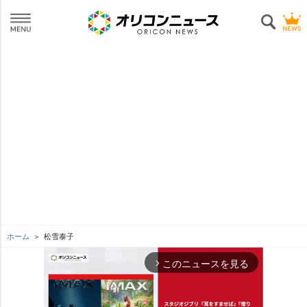
ホーム
松雪泰子
このニュースを見る
arrow_forward_ios