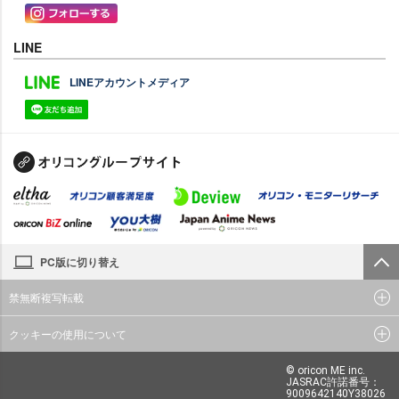
LINE
LINEアカウントメディア
PC版に切り替え
禁無断複写転載
クッキーの使用について
© oricon ME inc.
JASRAC許諾番号：
9009642140Y38026