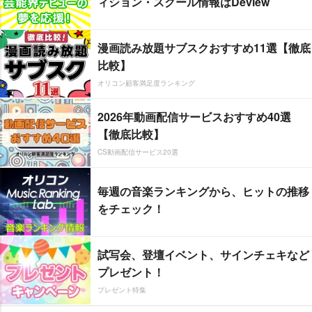
ィション・スクール情報はDeview
漫画読み放題サブスクおすすめ11選【徹底
比較】
オリコン顧客満足度ランキング
2026年動画配信サービスおすすめ40選
【徹底比較】
CS動画配信サービス20選
毎週の音楽ランキングから、ヒットの推移
をチェック！
試写会、登壇イベント、サインチェキなど
プレゼント！
プレゼント特集