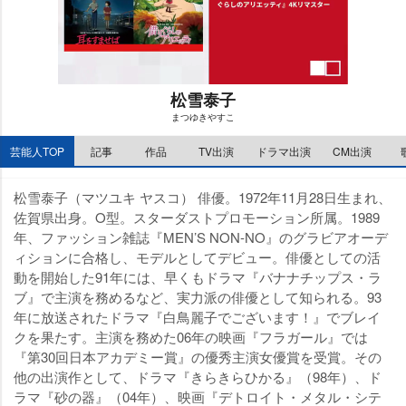
松雪泰子
まつゆきやすこ
M
芸能人TOP
記事
作品
TV出演
ドラマ出演
CM出演
u
t
e
松雪泰子（マツユキ ヤスコ） 俳優。1972年11月28日生まれ、
佐賀県出身。O型。スターダストプロモーション所属。1989
年、ファッション雑誌『MEN’S NON-NO』のグラビアオーデ
ィションに合格し、モデルとしてデビュー。俳優としての活
動を開始した91年には、早くもドラマ『バナナチップス・ラ
ブ』で主演を務めるなど、実力派の俳優として知られる。93
年に放送されたドラマ『白鳥麗子でございます！』でブレイ
クを果たす。主演を務めた06年の映画『フラガール』では
『第30回日本アカデミー賞』の優秀主演女優賞を受賞。その
他の出演作として、ドラマ『きらきらひかる』（98年）、ド
ラマ『砂の器』（04年）、映画『デトロイト・メタル・シテ