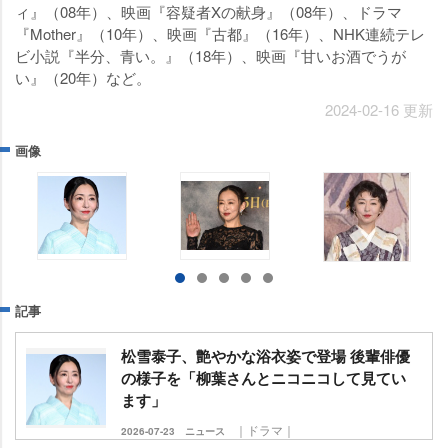
ィ』（08年）、映画『容疑者Xの献身』（08年）、ドラマ
『Mother』（10年）、映画『古都』（16年）、NHK連続テレ
ビ小説『半分、青い。』（18年）、映画『甘いお酒でうが
い』（20年）など。
2024-02-16 更新
画像
記事
松雪泰子、艶やかな浴衣姿で登場 後輩俳優
の様子を「柳葉さんとニコニコして見てい
ます」
｜ドラマ｜
2026-07-23
ニュース