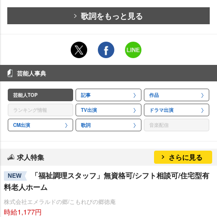
歌詞をもっと見る
芸能人事典
芸能人TOP
記事
作品
ランキング情報
TV出演
ドラマ出演
CM出演
歌詞
音楽配信
求人特集
さらに見る
「福祉調理スタッフ」無資格可/シフト相談可/住宅型有
NEW
料老人ホーム
株式会社エメラルドの郷/こもれびの郷徳庵
時給1,177円