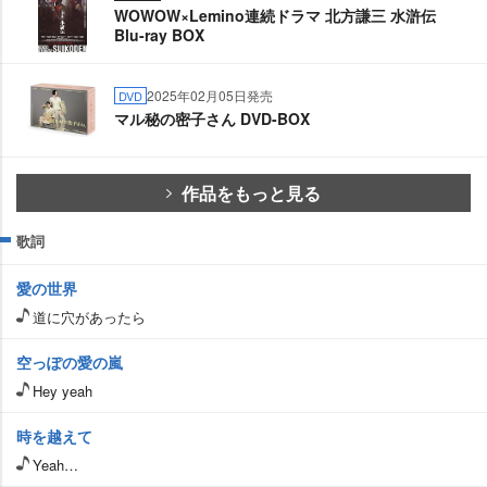
WOWOW×Lemino連続ドラマ 北方謙三 水滸伝
Blu-ray BOX
2025年02月05日発売
DVD
マル秘の密子さん DVD-BOX
作品をもっと見る
歌詞
愛の世界
道に穴があったら
空っぽの愛の嵐
Hey yeah
時を越えて
Yeah…