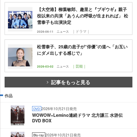
【大空港】柳葉敏郎、趣里と『ブギウギ』親子
役以来の共演「あうんの呼吸が生まれれば」 松
雪泰子も出演決定
｜ドラマ｜
2026-06-11
ニュース
松雪泰子、25歳の息子が“俳優”の道へ「お互い
にダメ出しする感じで」
｜芸能｜
2026-03-02
ニュース
記事をもっと見る
作品
2026年10月21日発売
DVD
WOWOW×Lemino連続ドラマ 北方謙三 水滸伝
DVD BOX
2026年10月21日発売
Blu-ray