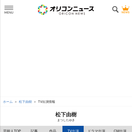
ホーム
松下由樹
TV出演情報
松下由樹
まつしたゆき
芸能人TOP
記事
作品
TV出演
ドラマ出演
CM出演