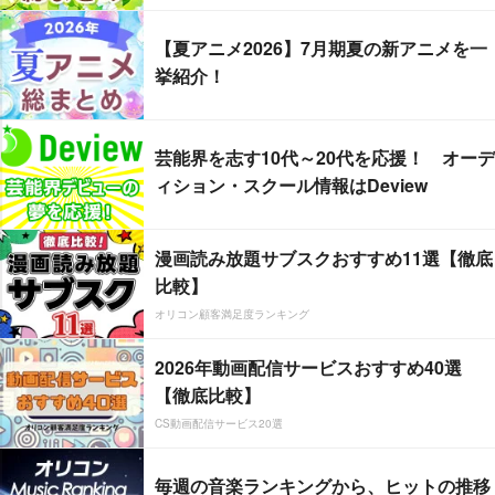
【夏アニメ2026】7月期夏の新アニメを一
挙紹介！
芸能界を志す10代～20代を応援！ オーデ
ィション・スクール情報はDeview
漫画読み放題サブスクおすすめ11選【徹底
比較】
オリコン顧客満足度ランキング
2026年動画配信サービスおすすめ40選
【徹底比較】
CS動画配信サービス20選
毎週の音楽ランキングから、ヒットの推移