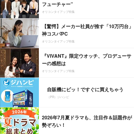
フューチャー”
オリコンタイアップ特集
【驚愕】メーカー社員が推す「10万円台」
神コスパPC
オリコンタイアップ特集
『VIVANT』限定ウオッチ、プロデューサ
ーの感想は
オリコンタイアップ特集
自販機にピッ！ですぐに買えちゃう
（PR）ジハンピ
2026年7月夏ドラマも、注目作＆話題作が
勢ぞろい！