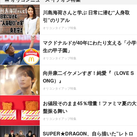
川島海荷さんと学ぶ 日常に潜む“人身取
引”のリアル
オリコンタイアップ特集
マクドナルドが40年にわたり支える「小学
生の甲子園」
オリコンタイアップ特集
向井康二イケメンすぎ！純愛『（LOVE S
ONG）』
オリコンタイアップ特集
お値段そのまま45％増量！ファミマ夏の大
盤振る舞い
オリコンタイアップ特集
SUPER★DRAGON、自ら描いた”レトロ