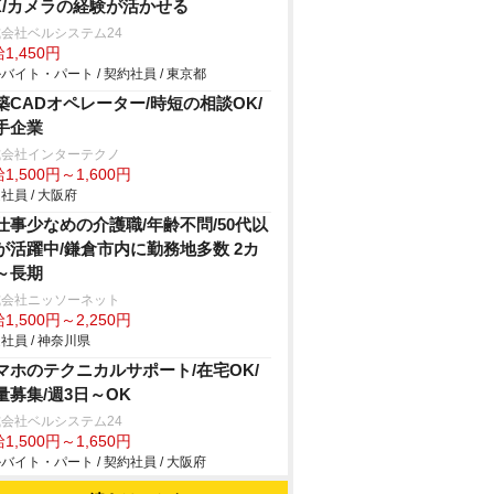
K/カメラの経験が活かせる
会社ベルシステム24
1,450円
バイト・パート / 契約社員 / 東京都
築CADオペレーター/時短の相談OK/
手企業
式会社インターテクノ
1,500円～1,600円
社員 / 大阪府
仕事少なめの介護職/年齢不問/50代以
が活躍中/鎌倉市内に勤務地多数 2カ
～長期
式会社ニッソーネット
1,500円～2,250円
社員 / 神奈川県
マホのテクニカルサポート/在宅OK/
量募集/週3日～OK
会社ベルシステム24
1,500円～1,650円
バイト・パート / 契約社員 / 大阪府