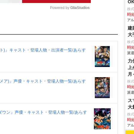
O
Powered by 
GliaStudios
株式
時給
アル
M
建
u
大
t
株
時給
e
ト)』キャスト・登場人物・出演者一覧/あらす
派遣
力
上
月
メア)』声優・キャスト・登場人物一覧/あらす
株
時給
派遣
ス
大
ダウン』声優・キャスト・登場人物一覧/あらす
株式
時給
アル