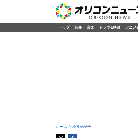
トップ
芸能
音楽
ドラマ&映画
アニメ
ホーム
松井菜桜子