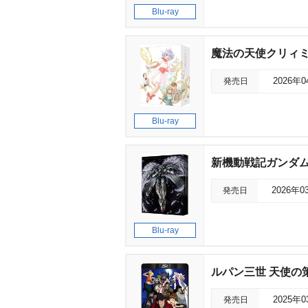
Blu-ray
魔法の天使クリィミーマミ 
発売日
2026年
Blu-ray
新機動戦記ガンダムW 
発売日
2026年0
Blu-ray
ルパン三世 天使の
発売日
2025年