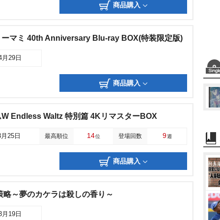
商品購入
40th Anniversary Blu-ray BOX(特装限定版)
04月29日
商品購入
Endless Waltz 特別篇 4KリマスターBOX
14
9
3月25日
最高順位
登場回数
位
週
商品購入
策略～夢のカケラは殺しの香り～
03月19日