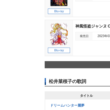
Blu-ray
神風怪盗ジャンヌ Com
発売日
2023年
Blu-ray
松井菜桜子の歌詞
タイトル
ドリームハンター麗夢