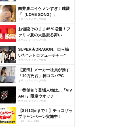
向井康二イケメンすぎ！純愛
『（LOVE SONG）』
オリコンタイアップ特集
お値段そのまま45％増量！フ
ァミマ夏の大盤振る舞い
オリコンタイアップ特集
SUPER★DRAGON、自ら描
いた”レトロフューチャー”
オリコンタイアップ特集
【驚愕】メーカー社員が推す
「10万円台」神コスパPC
オリコンタイアップ特集
一番似合う登場人物は…『VIV
ANT』限定ウオッチ
オリコンタイアップ特集
【8月12日まで！】チョコザッ
プキャンペーン実施中！
（PR）chocoZAP