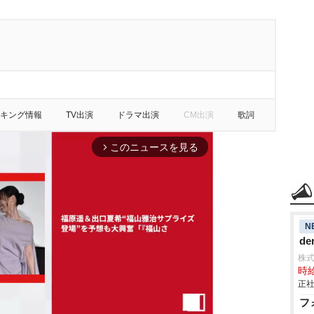
キング情報
TV出演
ドラマ出演
CM出演
歌詞
このニュースを見る
arrow_forward_ios
N
de
株
時給
正社
フ