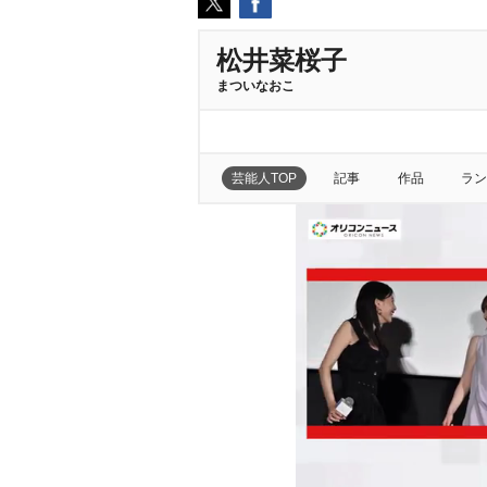
松井菜桜子
まついなおこ
芸能人TOP
記事
作品
ラン