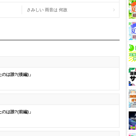
さみしい 雨音は 何故
のは誰?(後編)」
のは誰?(前編)」