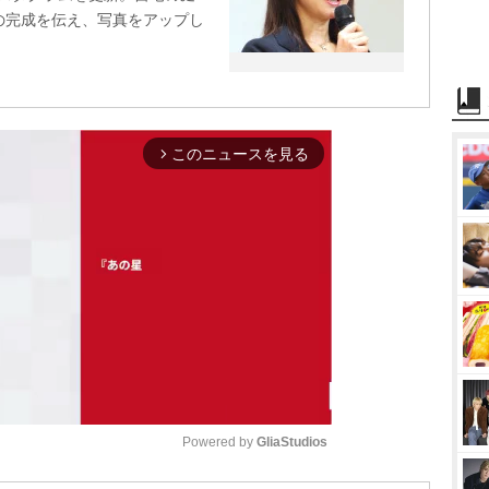
の完成を伝え、写真をアップし
このニュースを見る
arrow_forward_ios
Powered by 
GliaStudios