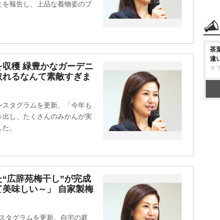
とを報告し、上品な着物姿のプ
茶
違
収穫 緑豊かなガーデニ
オ
取れるなんて素敵すぎま
インスタグラムを更新。「今年も
き出し、たくさんのみかんが実
した。
“広辞苑梅干し”が完成
美味しい～」 自家製梅
ンスタグラムを更新。自宅の庭