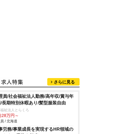
さらに見る
理員/社会福祉法人勤務/高年収/賞与年
回/長期特別休暇あり/髪型服装自由
会福祉法人とらくろ
給28万円～
員 / 北海道
事労務/事業成長を実現するHR領域の