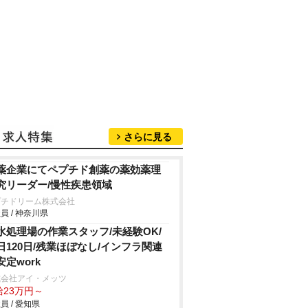
さらに見る
薬企業にてペプチド創薬の薬効薬理
究リーダー/慢性疾患領域
プチドリーム株式会社
員 / 神奈川県
水処理場の作業スタッフ/未経験OK/
日120日/残業ほぼなし/インフラ関連
安定work
式会社アイ・メッツ
給23万円～
員 / 愛知県