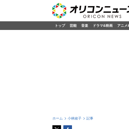
トップ
芸能
音楽
ドラマ&映画
アニメ
ホーム
小林綾子
記事