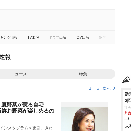
キング情報
TV出演
ドラマ出演
CM出演
歌詞
速報
ニュース
特集
1
2
3
次へ
調
2
…夏野菜が実る自宅
社
新鮮お野菜が楽しめるの
月
正社
人
身のインスタグラムを更新。きゅ