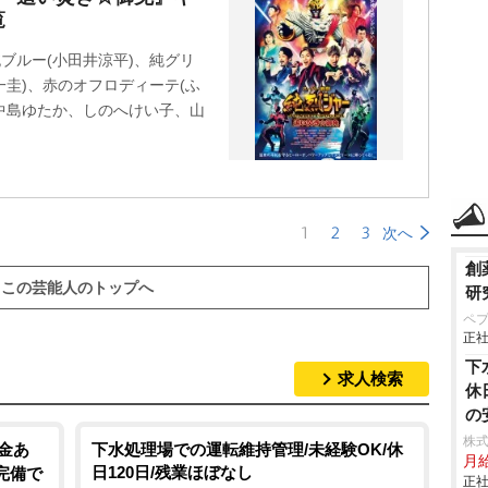
覧
ブルー(小田井涼平)、純グリ
一圭)、赤のオフロディーテ(ふ
、中島ゆたか、しのへけい子、山
1
2
3
次へ
創
この芸能人のトップへ
研
ペ
正社
下
求人検索
休
の
株
金あ
下水処理場での運転維持管理/未経験OK/休
月
日120日/残業ほぼなし
完備で
正社