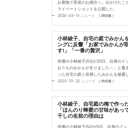
お着物で茶道のお稽古へ」出かけたこ
ライベートショットを公開した。
2026-03-13
ニュース
｜SNS発｜
小林綾子、自宅の庭でみかんを
ングに反響「お家でみかんが
す!」「一番の贅沢」
俳優の小林綾子(53)が20日、自身の
おうちのみかんが生りました～」と書
った自宅の庭と収穫したみかんを披露
2025-10-22
ニュース
｜SNS発｜
小林綾子、自宅庭の梅で作った
「ほんのり蜂蜜の甘味があって
干しの名前の理由は
俳優の小林綾子(52)が5日、自身のイ