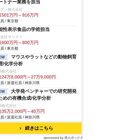
ートナー業務を担当
ープン株式会社
501万円～916万円
員 / 東京都
能性表示食品の学術担当
式会社サンクト
600万円～800万円
員 / 東京都
マウスやラットなどの動物飼育
EW
理/化学分析
B株式会社
24万8,000円～27万9,000円
員 / 派遣社員 / 神奈川県
大学発ベンチャーでの研究開発
EW
ための有機合成/化学分析
B株式会社
35万2,000円～40万円
員 / 派遣社員 / 神奈川県
続きはこちら
sponsored by 求人ボックス