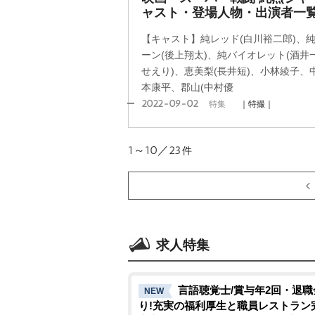
ャスト・登場人物・出演者一
【キャスト】純レッド(白川裕二郎)、純
ーン(後上翔太)、純バイオレット(酒井
せえり)、恵美梨(長井短)、小林綾子
本康平、郡山(中村優
2022-09-02
特集
｜特撮｜
1～10／23
件
求人特集
言語聴覚士/賞与年2回・退職
NEW
り!充実の福利厚生と職員レストラン