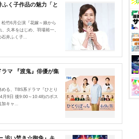
井ふく子作品の魅力「と
・松竹6月公演『花嫁～娘から
れ、久本をはじめ、羽場裕一、
井ふく子...
ラマ 『渡鬼』俳優が集
める、TBS系ドラマ『ひとり
日 後9:00～10:48)のポス
キャ...
ー 追い焚き☆御免』キ