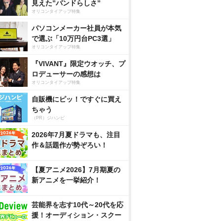
見えた”バンドらしさ”
オリコンタイアップ特集
パソコンメーカー社員が本気
で選ぶ「10万円台PC3選」
オリコンタイアップ特集
『VIVANT』限定ウオッチ、プ
ロデューサーの感想は
オリコンタイアップ特集
自販機にピッ！ですぐに買え
ちゃう
（PR）ジハンピ
2026年7月夏ドラマも、注目
作＆話題作が勢ぞろい！
【夏アニメ2026】7月期夏の
新アニメを一挙紹介！
芸能界を志す10代～20代を応
援！オーディション・スクー