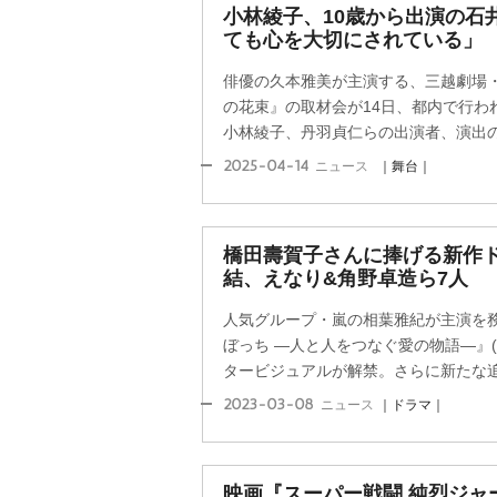
小林綾子、10歳から出演の石
ても心を大切にされている」
俳優の久本雅美が主演する、三越劇場
の花束』の取材会が14日、都内で行わ
小林綾子、丹羽貞仁らの出演者、演出の石
2025-04-14
ニュース
｜舞台｜
橋田壽賀子さんに捧げる新作ド
結、えなり&角野卓造ら7人
人気グループ・嵐の相葉雅紀が主演を務
ぼっち ―人と人をつなぐ愛の物語―』(4月9
タービジュアルが解禁。さらに新たな追加
2023-03-08
ニュース
｜ドラマ｜
映画『スーパー戦闘 純烈ジャ