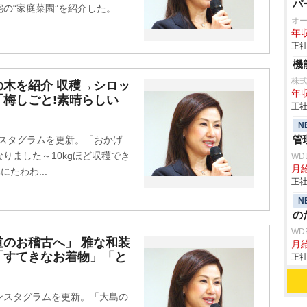
パ
の“家庭菜園”を紹介した。
オ
年収
正社
機
株
の木を紹介 収穫→シロッ
年収
梅しごと!素晴らしい
正社
N
管
ンスタグラムを更新。「おかげ
りました～10kgほど収穫でき
WD
月給
たわわ...
正社
N
の
WD
のお稽古へ」 雅な和装
月給
「すてきなお着物」「と
正社
インスタグラムを更新。「大島の