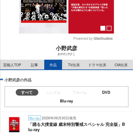
Powered by 
GliaStudios
小野武彦
M
おのたけひこ
u
t
芸能人TOP
記事
作品
TV出演
ドラマ出演
CM出演
e
小野武彦の作品
すべて
DVD
シングル
アルバム
Blu-ray
2026年09月30日発売
Blu-ray
「踊る大捜査線 歳末特別警戒スペシャル 完全版」B
lu-ray