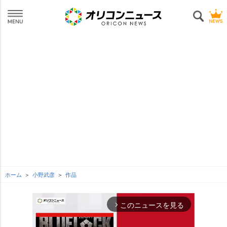
ホーム
小野武彦
作品
このニュースを見る
arrow_forward_ios