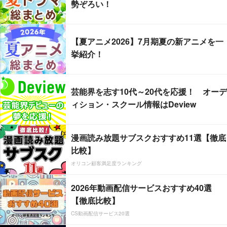
勢ぞろい！
【夏アニメ2026】7月期夏の新アニメを一
挙紹介！
芸能界を志す10代～20代を応援！ オーデ
ィション・スクール情報はDeview
漫画読み放題サブスクおすすめ11選【徹底
比較】
オリコン顧客満足度ランキング
2026年動画配信サービスおすすめ40選
【徹底比較】
CS動画配信サービス20選