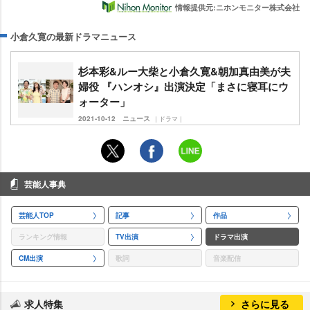
情報提供元:ニホンモニター株式会社
小倉久寛の最新ドラマニュース
杉本彩&ルー大柴と小倉久寛&朝加真由美が夫
婦役 『ハンオシ』出演決定「まさに寝耳にウ
ォーター」
2021-10-12
ニュース
｜ドラマ｜
芸能人事典
芸能人TOP
記事
作品
ランキング情報
TV出演
ドラマ出演
CM出演
歌詞
音楽配信
求人特集
さらに見る