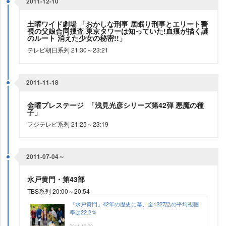
2011-12-10
土曜ワイド劇場 「おかしな刑事 居眠り刑事とエリート警
視の父娘合同捜査 東京タワーは知っていた!血痕が描く謎
のルート 消えた少女の秘密!!」
テレビ朝日系列 21:30～23:21
2011-11-18
金曜プレステージ 「浅見光彦シリーズ第42弾 悪魔の種
子」
フジテレビ系列 21:25～23:19
2011-07-04～
水戸黄門・第43部
TBS系列 20:00～20:54
『水戸黄門』42年の歴史に幕、全1227話の平均視聴
率は22.2％