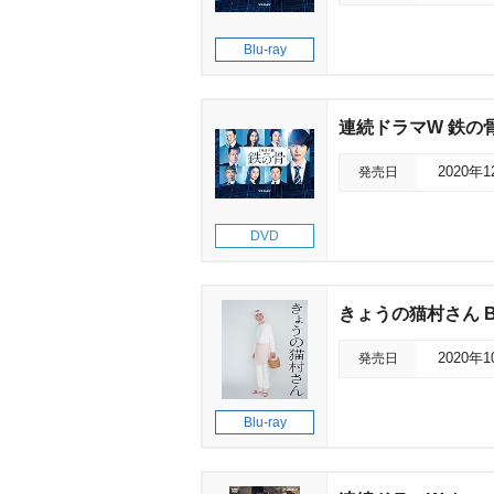
Blu-ray
連続ドラマW 鉄の
発売日
2020年
DVD
きょうの猫村さん Blu
発売日
2020年
Blu-ray