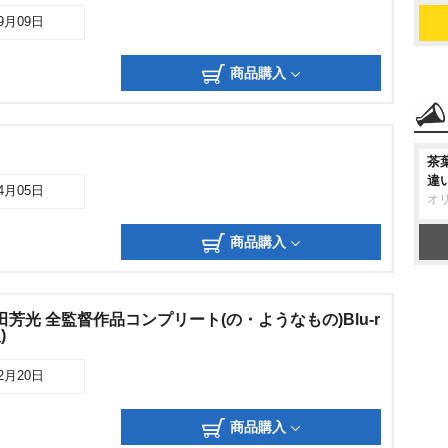
09月09日
商品購入
茶
違
04月05日
オ
商品購入
田芳光 全監督作品コンプリート(の・ようなもの)Blu-r
)
12月20日
商品購入