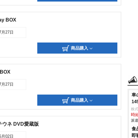
y BOX
07月27日
商品購入
BOX
07月27日
車
商品購入
1
株
時給
派遣
ウネ DVD愛蔵版
食
即
06月02日