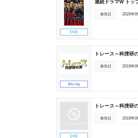
連続ドラマW トップ
発売日
2020年
DVD
トレース～科捜研の男～
発売日
2019年
Blu-ray
トレース～科捜研の男
発売日
2019年
DVD