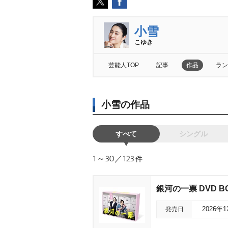
小雪
こゆき
芸能人TOP
記事
作品
ラン
小雪の作品
すべて
シングル
1～30／123
件
銀河の一票 DVD B
発売日
2026年