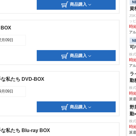
N
商品購入
資
JS
ッ
時給
 BOX
アル
12月09日
N
可
株式
商品購入
時給
アル
ラ
私たち DVD-BOX
勤
株
09月09日
時給
派遣
商品購入
野
勤
株
時給
たち Blu-ray BOX
派遣