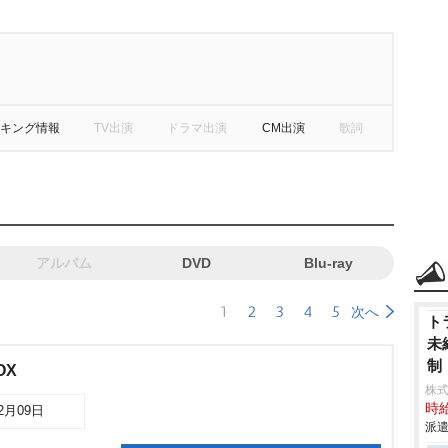
キング情報
TV出演
ドラマ出演
CM出演
歌詞
アルバム
DVD
Blu-ray
1
2
3
4
5
次へ
ト
未
制
OX
株
時給
12月09日
派遣