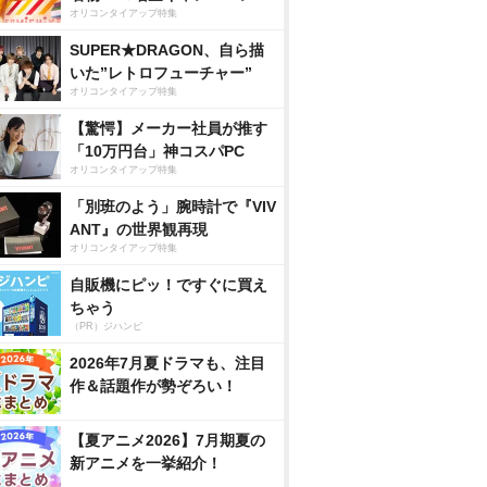
オリコンタイアップ特集
SUPER★DRAGON、自ら描
いた”レトロフューチャー”
オリコンタイアップ特集
【驚愕】メーカー社員が推す
「10万円台」神コスパPC
オリコンタイアップ特集
「別班のよう」腕時計で『VIV
ANT』の世界観再現
オリコンタイアップ特集
自販機にピッ！ですぐに買え
ちゃう
（PR）ジハンピ
2026年7月夏ドラマも、注目
作＆話題作が勢ぞろい！
【夏アニメ2026】7月期夏の
新アニメを一挙紹介！