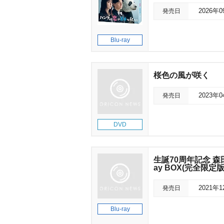
発売日
2026年
Blu-ray
桜色の風が咲く
発売日
2023年
DVD
生誕70周年記念 森
ay BOX(完全限定版
発売日
2021年
Blu-ray