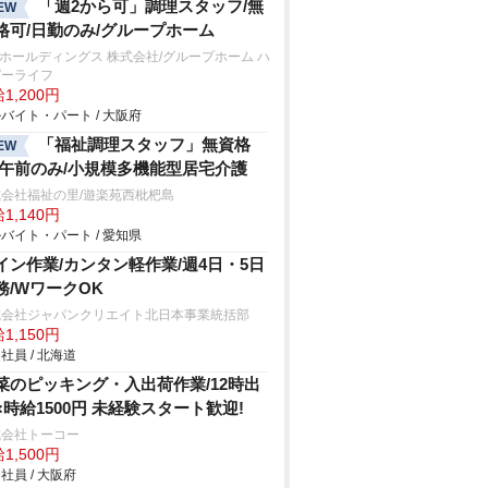
「週2から可」調理スタッフ/無
EW
格可/日勤のみ/グループホーム
Kホールディングス 株式会社/グループホーム ハ
ピーライフ
1,200円
バイト・パート / 大阪府
「福祉調理スタッフ」無資格
EW
/午前のみ/小規模多機能型居宅介護
会社福祉の里/遊楽苑西枇杷島
1,140円
バイト・パート / 愛知県
イン作業/カンタン軽作業/週4日・5日
務/WワークOK
式会社ジャパンクリエイト北日本事業統括部
1,150円
社員 / 北海道
菜のピッキング・入出荷作業/12時出
×時給1500円 未経験スタート歓迎!
式会社トーコー
1,500円
社員 / 大阪府