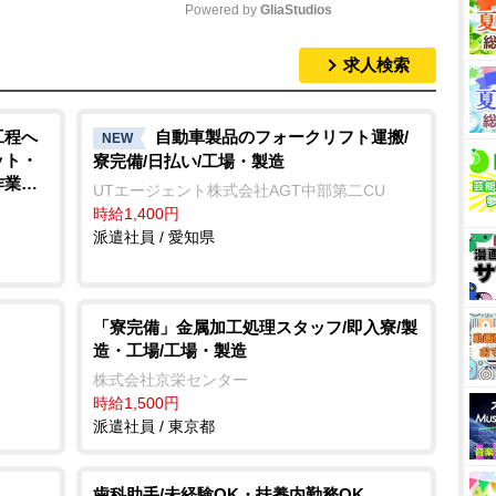
Powered by 
GliaStudios
求人検索
M
u
t
工程へ
自動車製品のフォークリフト運搬/
NEW
ット・
寮完備/日払い/工場・製造
e
手作業
UTエージェント株式会社AGT中部第二CU
ートの
時給1,400円
造・工場
派遣社員 / 愛知県
「寮完備」金属加工処理スタッフ/即入寮/製
造・工場/工場・製造
株式会社京栄センター
時給1,500円
派遣社員 / 東京都
歯科助手/未経験OK・扶養内勤務OK