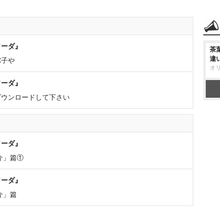
ソーダ』
茶
違
スバ子
オ
ソーダ』
ダウンロードして下さい
ソーダ』
介」篇①
ソーダ』
介」篇