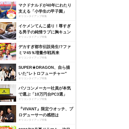
マクドナルドが40年にわたり
支える「小学生の甲子園」
オリコンタイアップ特集
イケメンてんこ盛り！尊すぎ
る男子の純情ラブに胸キュン
オリコンタイアップ特集
デカすぎ都市伝説発生!?ファ
ミマ45％増量作戦再来
オリコンタイアップ特集
SUPER★DRAGON、自ら描
いた”レトロフューチャー”
オリコンタイアップ特集
パソコンメーカー社員が本気
で選ぶ「10万円台PC3選」
オリコンタイアップ特集
『VIVANT』限定ウオッチ、プ
ロデューサーの感想は
オリコンタイアップ特集