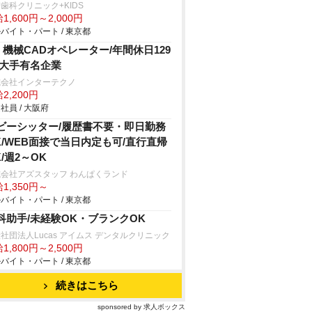
科クリニック+KIDS
1,600円～2,000円
バイト・パート / 東京都
X 機械CADオペレーター/年間休日129
/大手有名企業
式会社インターテクノ
2,200円
社員 / 大阪府
ビーシッター/履歴書不要・即日勤務
K/WEB面接で当日内定も可/直行直帰
K/週2～OK
会社アズスタッフ わんぱくランド
1,350円～
バイト・パート / 東京都
科助手/未経験OK・ブランクOK
社団法人Lucas アイムス デンタルクリニック
1,800円～2,500円
バイト・パート / 東京都
続きはこちら
sponsored by 求人ボックス