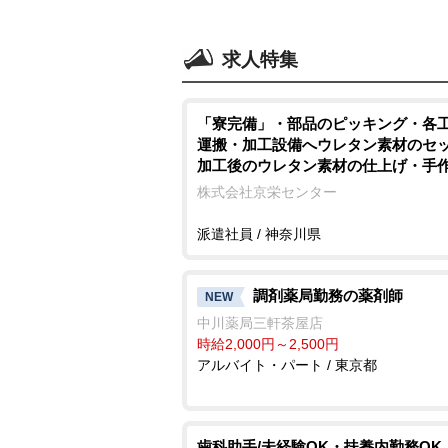
求人特集
「寮完備」・部品のピッキング・各
運搬・加工設備へウレタン素材のセ
加工後のウレタン素材の仕上げ・
エアドライバーを使用しての車用シ
株式会社京栄センター
組付け・製品の検査作業/即入寮/製
派遣社員 / 神奈川県
調剤薬局勤務の薬剤師
NEW
中川薬局三軒茶屋店
時給2,000円～2,500円
アルバイト・パート / 東京都
歯科助手/未経験OK・扶養内勤務OK