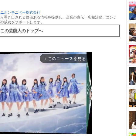
：
ニホンモニター株式会社
から導き出される価値ある情報を提供し、企業の宣伝・広報活動、コンテ
動の成功をサポートします。
この芸能人のトップへ
このニュースを見る
arrow_forward_ios