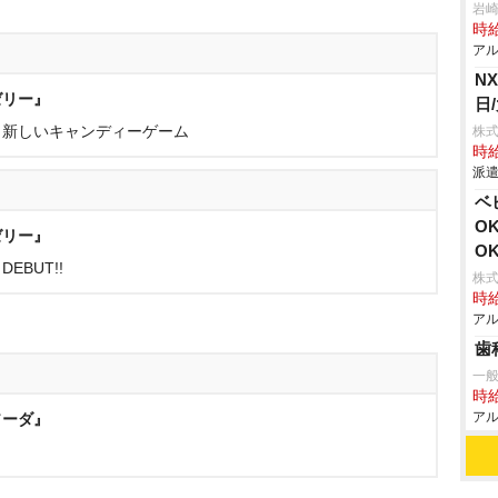
崎歯
時給
アル
N
ゼリー』
日
・新しいキャンディーゲーム
株
時給
派遣
ベ
O
ゼリー』
O
BUT!!
株式
時給
アル
歯
一般
時給
アル
ソーダ』