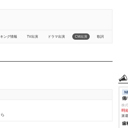
キング情報
TV出演
ドラマ出演
CM出演
歌詞
N
備
株
時給
なら
派遣
歯