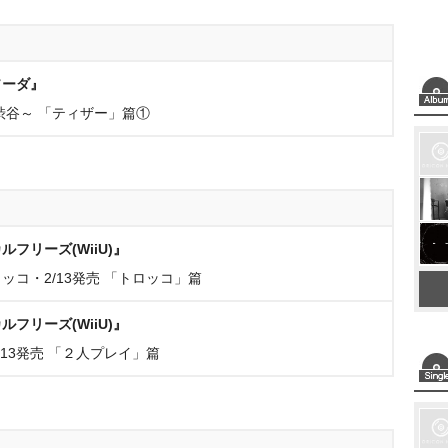
ソーダ』
渋谷～ 「ティザー」篇①
フリーズ(WiiU)』
コ・2/13発売 「トロッコ」篇
フリーズ(WiiU)』
13発売 「２人プレイ」篇