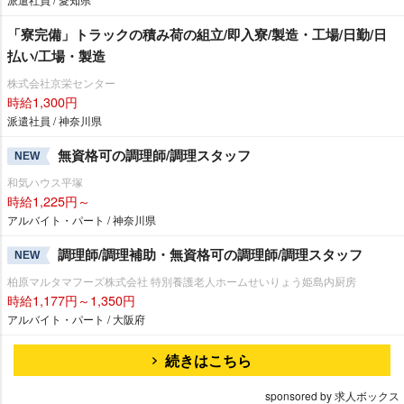
「寮完備」トラックの積み荷の組立/即入寮/製造・工場/日勤/日
払い/工場・製造
株式会社京栄センター
時給1,300円
派遣社員 / 神奈川県
無資格可の調理師/調理スタッフ
NEW
和気ハウス平塚
時給1,225円～
アルバイト・パート / 神奈川県
調理師/調理補助・無資格可の調理師/調理スタッフ
NEW
柏原マルタマフーズ株式会社 特別養護老人ホームせいりょう姫島内厨房
時給1,177円～1,350円
アルバイト・パート / 大阪府
続きはこちら
sponsored by 求人ボックス