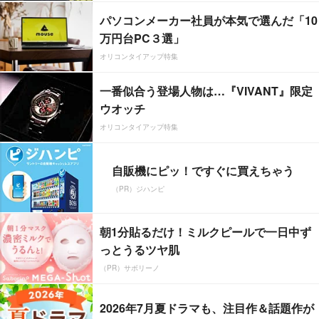
パソコンメーカー社員が本気で選んだ「10
万円台PC３選」
オリコンタイアップ特集
一番似合う登場人物は…『VIVANT』限定
ウオッチ
オリコンタイアップ特集
自販機にピッ！ですぐに買えちゃう
（PR）ジハンピ
朝1分貼るだけ！ミルクピールで一日中ず
っとうるツヤ肌
（PR）サボリーノ
2026年7月夏ドラマも、注目作＆話題作が