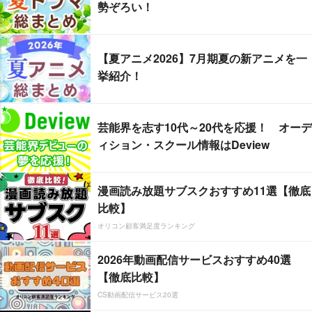
勢ぞろい！
【夏アニメ2026】7月期夏の新アニメを一
挙紹介！
芸能界を志す10代～20代を応援！ オーデ
ィション・スクール情報はDeview
漫画読み放題サブスクおすすめ11選【徹底
比較】
オリコン顧客満足度ランキング
2026年動画配信サービスおすすめ40選
【徹底比較】
CS動画配信サービス20選