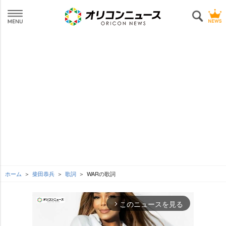
ホーム
柴田恭兵
歌詞
WARの歌詞
このニュースを見る
arrow_forward_ios