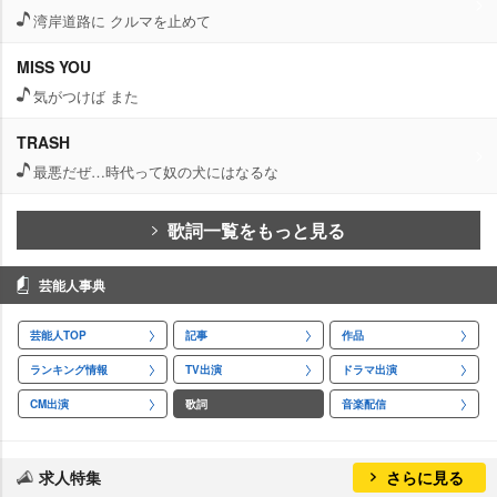
湾岸道路に クルマを止めて
MISS YOU
気がつけば また
TRASH
最悪だぜ…時代って奴の犬にはなるな
歌詞一覧をもっと見る
芸能人事典
芸能人TOP
記事
作品
ランキング情報
TV出演
ドラマ出演
CM出演
歌詞
音楽配信
求人特集
さらに見る