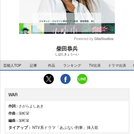
Powered by 
GliaStudios
柴田恭兵
M
しばたきょうへい
u
t
芸能人TOP
記事
作品
ランキング
TV出演
ドラマ出演
e
WAR
作詞 :
さがらよしあき
作曲 :
深町栄
編曲 :
深町栄
タイアップ :
NTV系ドラマ「あぶない刑事」挿入歌