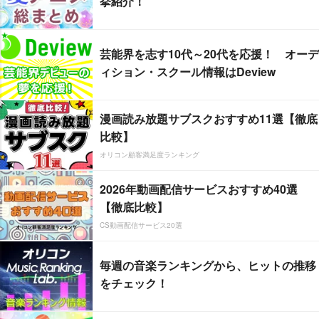
挙紹介！
芸能界を志す10代～20代を応援！ オーデ
ィション・スクール情報はDeview
漫画読み放題サブスクおすすめ11選【徹底
比較】
オリコン顧客満足度ランキング
2026年動画配信サービスおすすめ40選
【徹底比較】
CS動画配信サービス20選
毎週の音楽ランキングから、ヒットの推移
をチェック！