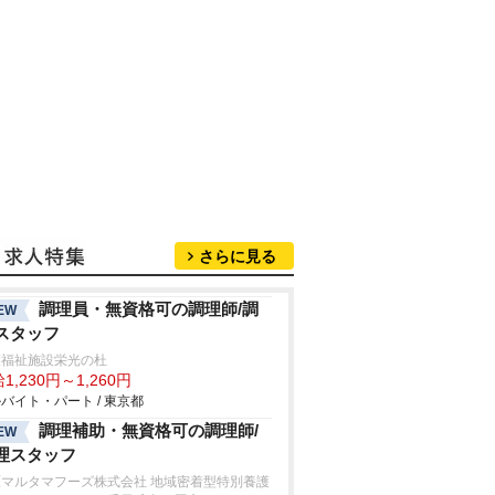
さらに見る
調理員・無資格可の調理師/調
EW
スタッフ
護福祉施設栄光の杜
1,230円～1,260円
バイト・パート / 東京都
調理補助・無資格可の調理師/
EW
理スタッフ
原マルタマフーズ株式会社 地域密着型特別養護