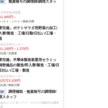
無資格可の調理師/調理スタッ
EW
模大野雲母保育園
1,400円～
バイト・パート / 神奈川県
寮完備」ポテトサラダ用野菜の加工/
入寮/製造・工場/日勤/日払い/工場・
造
式会社京栄センター
1,100円～1,375円
社員 / 北海道
寮完備」半導体製造装置用セラミッ
精密備品の製造/即入寮/製造・工場/日
/日払い/工場・製造
式会社京栄センター
25万3,100円
社員 / 神奈川県
調理補助・無資格可の調理師/
EW
理スタッフ
式会社ニフス 光ハイツ・ヴェラス真駒内公園内
厨房