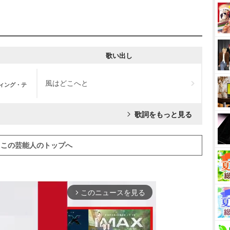
歌い出し
風はどこへと
ディング・テ
歌詞をもっと見る
この芸能人のトップへ
このニュースを見る
arrow_forward_ios