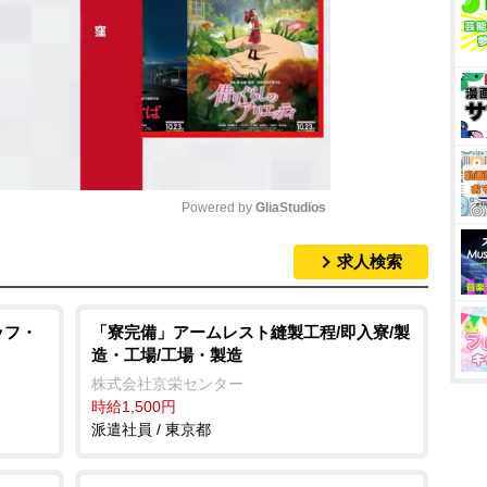
Powered by 
GliaStudios
求人検索
M
u
t
ッフ・
「寮完備」アームレスト縫製工程/即入寮/製
造・工場/工場・製造
e
株式会社京栄センター
時給1,500円
派遣社員 / 東京都