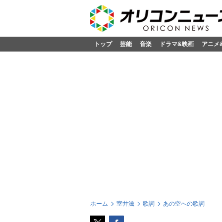
トップ
芸能
音楽
ドラマ&映画
アニメ
ホーム
室井滋
歌詞
あの空への歌詞