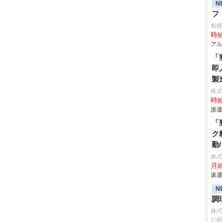
N
フ
相
時給
アル
「
即
製
株
時給
派遣
「
ク
勤
株
月給
派遣
N
調
株
の