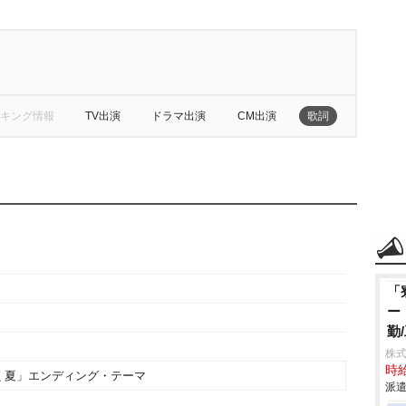
キング情報
TV出演
ドラマ出演
CM出演
歌詞
「
ー
勤
株
時給
く夏」エンディング・テーマ
派遣