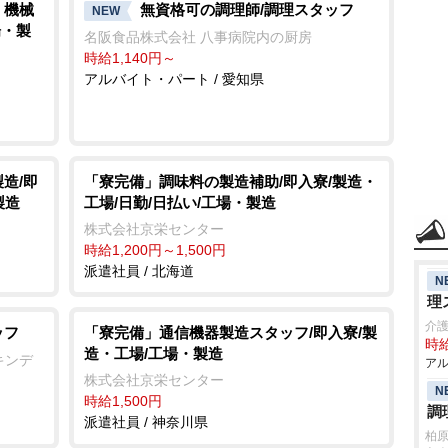
、機械
無資格可の調理師/調理スタッフ
NEW
場・製
名阪食品株式会社 八事病院内の厨房
時給1,140円～
アルバイト・パート / 愛知県
造/即
「寮完備」調味料の製造補助/即入寮/製造・
製造
工場/日勤/日払い/工場・製造
株式会社京栄センター
時給1,200円～1,500円
派遣社員 / 北海道
N
理
介
ッフ
「寮完備」通信機器製造スタッフ/即入寮/製
時給
造・工場/工場・製造
キンデ
アル
株式会社京栄センター
N
時給1,500円
調
派遣社員 / 神奈川県
柏