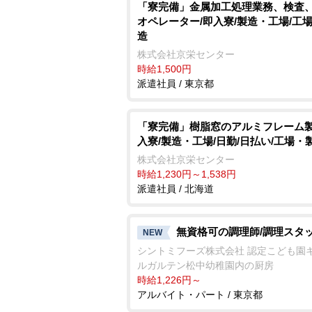
「寮完備」金属加工処理業務、検査
オペレーター/即入寮/製造・工場/工
造
株式会社京栄センター
時給1,500円
派遣社員 / 東京都
「寮完備」樹脂窓のアルミフレーム製
入寮/製造・工場/日勤/日払い/工場・
株式会社京栄センター
時給1,230円～1,538円
派遣社員 / 北海道
無資格可の調理師/調理スタ
NEW
シントミフーズ株式会社 認定こども園
ルガルテン松中幼稚園内の厨房
時給1,226円～
アルバイト・パート / 東京都