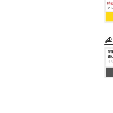
時給
アル
茶
違
オ