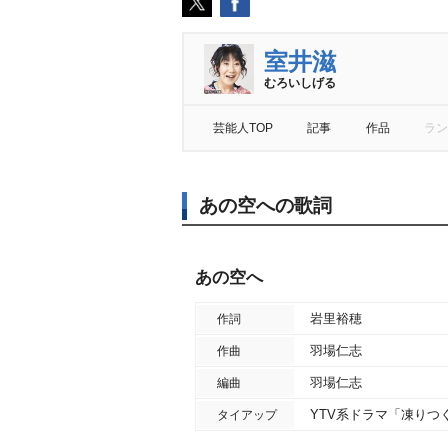
室井滋
むろいしげる
芸能人TOP
記事
作品
ラン
あの空への歌詞
あの空へ
里裕穂
作詞
羽場仁志
作曲
羽場仁志
編曲
YTV系ドラマ「凍りつ
タイアップ