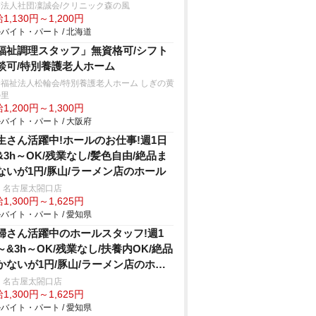
法人社団凜誠会/クリニック森の風
1,130円～1,200円
バイト・パート / 北海道
福祉調理スタッフ」無資格可/シフト
談可/特別養護老人ホーム
福祉法人松輪会/特別養護老人ホーム しぎの黄
の里
1,200円～1,300円
バイト・パート / 大阪府
生さん活躍中!ホールのお仕事!週1日
&3h～OK/残業なし/髪色自由/絶品ま
ないが1円/豚山/ラーメン店のホール
 名古屋太閤口店
1,300円～1,625円
バイト・パート / 愛知県
婦さん活躍中のホールスタッフ!週1
～&3h～OK/残業なし/扶養内OK/絶品
かないが1円/豚山/ラーメン店のホー
 名古屋太閤口店
1,300円～1,625円
バイト・パート / 愛知県