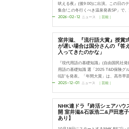
吠える夜』(後9:00)に出演。この日
集合!この冬行くべき温泉発表SP」で、室
2026-02-12
ニュース
｜芸能｜
室井滋、『流行語大賞』授賞
が遅い場合は国分さんの『答
入ってきたのかな」
『現代用語の基礎知識』(自由国民社発
用語の基礎知識 選「2025 T&D保険
0語”を発表。「年間大賞」は、高市早苗内
2025-12-01
ニュース
｜芸能｜
NHK連ドラ『終活シェアハウ
開 室井滋&石坂浩二&戸田恵
あり】
10月19日にスタートするNHK BS