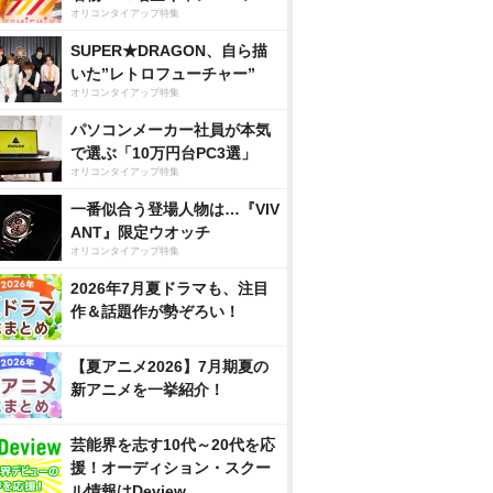
オリコンタイアップ特集
SUPER★DRAGON、自ら描
いた”レトロフューチャー”
オリコンタイアップ特集
パソコンメーカー社員が本気
で選ぶ「10万円台PC3選」
オリコンタイアップ特集
一番似合う登場人物は…『VIV
ANT』限定ウオッチ
オリコンタイアップ特集
2026年7月夏ドラマも、注目
作＆話題作が勢ぞろい！
【夏アニメ2026】7月期夏の
新アニメを一挙紹介！
芸能界を志す10代～20代を応
援！オーディション・スクー
ル情報はDeview