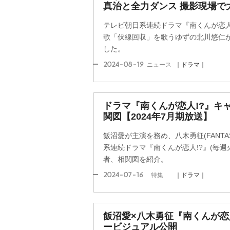
真治と全力ダンス 撮影現場で
テレビ朝日系連続ドラマ『南くんが恋人!?
歌「伏線回収」を歌うゆずの北川悠仁
した。
2024-08-19
ニュース
｜ドラマ｜
ドラマ『南くんが恋人!?』キ
関図【2024年7月期放送】
飯沼愛が主演を務め、八木勇征(FANTA
系連続ドラマ『南くんが恋人!?』(毎週火
者、相関図を紹介。
2024-07-16
特集
｜ドラマ｜
飯沼愛×八木勇征『南くんが恋人
ービジュアル公開