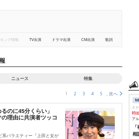
キング情報
TV出演
ドラマ出演
CM出演
歌詞
報
ニュース
特集
1
2
3
4
5
次へ
N
さ
るのに45分くらい」
時給
”の理由に共演者ツッコ
アル
「
相
ビ系バラエティー『上田と女が