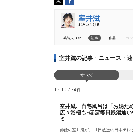
室井滋
むろいしげる
芸能人TOP
記事
作品
ラン
室井滋の記事・ニュース・速
すべて
1～10／54
件
室井滋、自宅風呂は「お湯ため
広々浴槽も“ほぼ毎日銭湯通い
ミ
俳優の室井滋が、11日放送の日本テレ