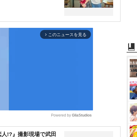
このニュースを見る
arrow_forward_ios
Powered by 
GliaStudios
M
人!?』撮影現場で武田