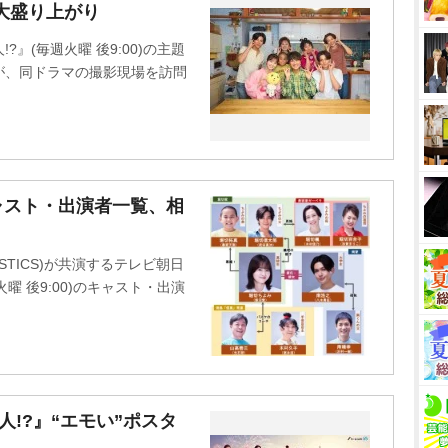
大盛り上がり
u
t
』(毎週火曜 後9:00)の主題
e
が、同ドラマの撮影現場を訪問
ャスト・出演者一覧、相
STICS)が共演するテレビ朝日
曜 後9:00)のキャスト・出演
!?』“エモい”ポスタ