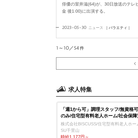
俳優の室井滋(64)が、30日放送のテ
金 後1:00)に出演する。
2023-05-30
ニュース
｜バラエティ｜
1～10／54
件
求人特集
「週1から可」調理スタッフ/無資格可
のみ/住宅型有料老人ホーム/社会保障
株式会社BISCUSS/住宅型有料老人ホーム 
SU千里山
時給1,177円～