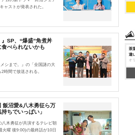
インキャストが発表された。
』SP、“爆盛”角煮丼
に食べられないかも
茶
違
オ
朝メシまで。』の「全国謎の大
ら2時間で放送される。
回 飯沼愛&八木勇征ら万
気持ちでいっぱい」
CSの八木勇征が共演するテレビ朝
曜 後9:00)の最終話が10日