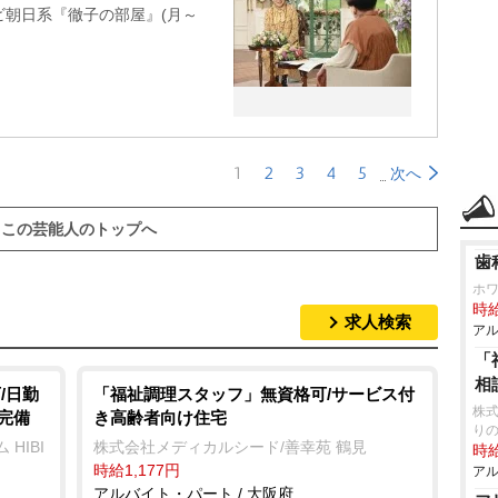
レビ朝日系『徹子の部屋』(月～
1
2
3
4
5
次へ
この芸能人のトップへ
歯
ホ
時給
求人検索
アル
「
相
/日勤
「福祉調理スタッフ」無資格可/サービス付
株式
完備
き高齢者向け住宅
り
HIBI
株式会社メディカルシード/善幸苑 鶴見
時給
時給1,177円
アル
アルバイト・パート / 大阪府