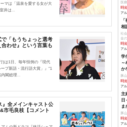
医療
のテーマは「温泉を愛する女が大
時給
井は...
アル
「
相
社会
金
式で「もうちょっと選考
時給
え合わせ』という言葉も
アル
学
行)は1日、毎年恒例の『現代
～
グループ新語・流行語大賞」』“1
か
閣総理...
豚山
時給
アル
主
日
ス』全メインキャスト公
ま
子&市毛良枝【コメント
ル
豚山
時給
アル
プレミアムの新ドラマ『終活シェア