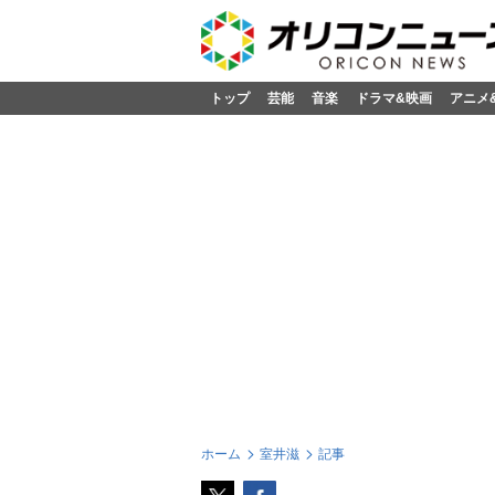
トップ
芸能
音楽
ドラマ&映画
アニメ
ホーム
室井滋
記事