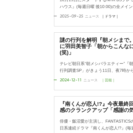
ハウス』(毎週日曜 後10:00)の全メ
2025-09-25
ニュース
｜ドラマ｜
謎の行列を解明『朝メシまで。
に羽田美智子「朝からこんな
(笑)」
テレビ朝日系“朝メシバラエティー”『
行列調査SP」がきょう11日、夜7時か
2024-12-11
ニュース
｜芸能｜
『南くんが恋人!?』今夜最終
感のクランクアップ「感謝の
俳優・飯沼愛が主演し、FANTASTI
日系連続ドラマ『南くんが恋人!?』(毎週火