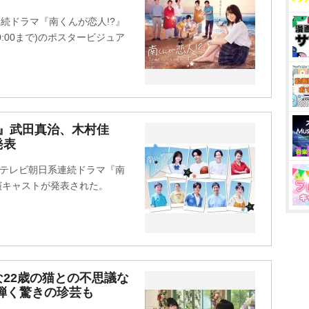
続ドラマ『南くんが恋人!?』
10:00まで)のポスタービジュア
?』武田真治、木村佳
発表
のテレビ朝日系連続ドラマ『南
の出演キャストが発表された。
22歳の猫との不思議な
弾く驚きの珍芸も