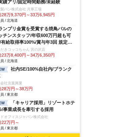
実績アリ/固定時間勤務/未経験
製パン株式会社 月寒工場
28万9,370円～33万6,945円
員 / 北海道
ランプリ金賞を受賞する焼鳥バルの
ッチンスタッフ/年収600万円超も可
!/有給取得率100%/賞与年3回 規定あ
だきコッコちゃん 宮の沢店
23万8,400円～34万6,350円
員 / 北海道
社内SE/100%自社内/ブランク
EW
K
式会社京葉興業
給28万円～38万円
員 / 東京都
「キャリア採用」リゾートホテ
EW
G/事業成長を牽引する採用
ッドオフィスジャパン株式会社
給22万円～
員 / 東京都