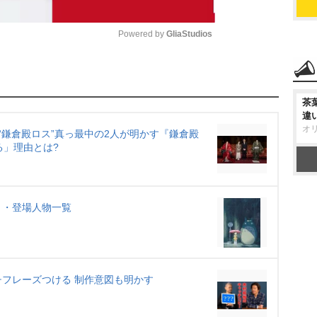
Powered by 
GliaStudios
M
u
茶
t
違
オ
e
“鎌倉殿ロス”真っ最中の2人が明かす『鎌倉殿
る」理由とは?
ト・登場人物一覧
フレーズつける 制作意図も明かす