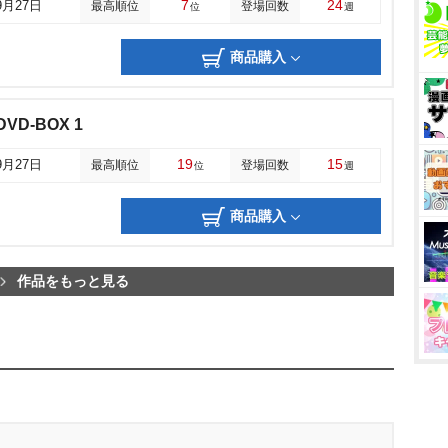
7
24
9月27日
最高順位
登場回数
位
週
商品購入
VD-BOX 1
19
15
9月27日
最高順位
登場回数
位
週
商品購入
作品をもっと見る