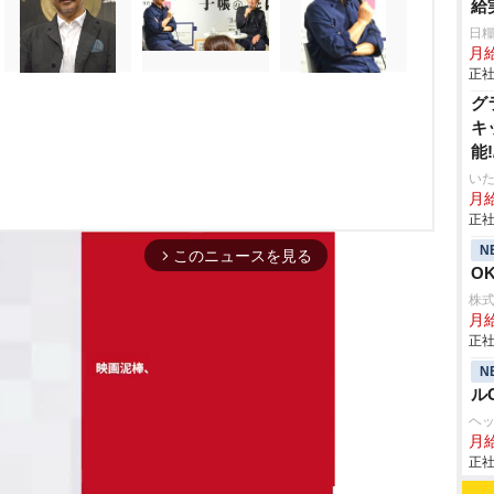
給
日糧
月給
正社
グ
キ
能
り
いた
月給
正社
N
このニュースを見る
arrow_forward_ios
O
株
月
正社
N
ル
ヘ
月
正社