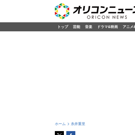
トップ
芸能
音楽
ドラマ&映画
アニメ
ホーム
糸井重里