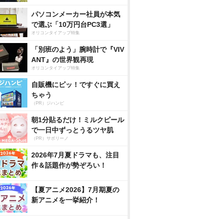
パソコンメーカー社員が本気
で選ぶ「10万円台PC3選」
オリコンタイアップ特集
「別班のよう」腕時計で『VIV
ANT』の世界観再現
オリコンタイアップ特集
自販機にピッ！ですぐに買え
ちゃう
（PR）ジハンピ
朝1分貼るだけ！ミルクピール
で一日中ずっとうるツヤ肌
（PR）サボリーノ
2026年7月夏ドラマも、注目
作＆話題作が勢ぞろい！
【夏アニメ2026】7月期夏の
新アニメを一挙紹介！