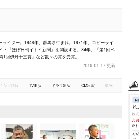
ライター。1948年、群馬県生まれ。1971年、コピーライ
イト『ほぼ日刊イトイ新聞』を開設する。84年、『第1回ベ
第1回伊丹十三賞』など数々の賞を受賞。
2019-01-17 更新
キング情報
TV出演
ドラマ出演
CM出演
歌詞
N
れ
株
月給
正社
小