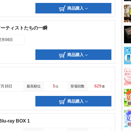
商品購入
たアーティストたちの一瞬
12月04日
商品購入
5
629
7月16日
最高順位
登場回数
位
週
商品購入
-ray BOX 1