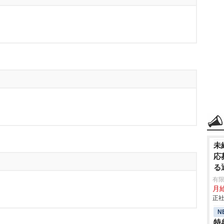
未
応
る
有限
月
正社
N
特