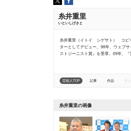
糸井重里
いといしげさと
糸井重里（イトイ シゲサト） コピー
ターとしてデビュー。98年、ウェブサ
ストジーニスト賞』を受章。09年、『
芸能人TOP
記事
作品
ラン
糸井重里の画像