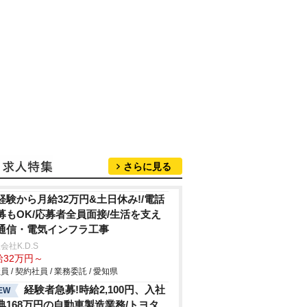
さらに見る
経験から月給32万円&土日休み!/電話
募もOK/応募者全員面接/生活を支え
通信・電気インフラ工事
会社K.D.S
給32万円～
員 / 契約社員 / 業務委託 / 愛知県
経験者急募!時給2,100円、入社
EW
典168万円の自動車製造業務/トヨタ