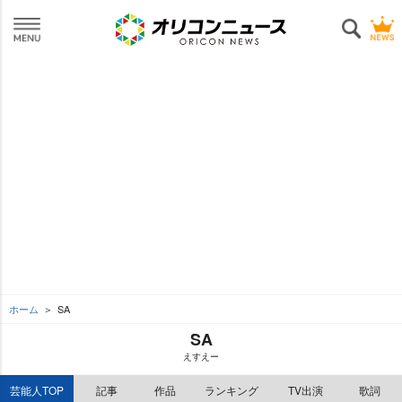
ホーム
SA
SA
えすえー
芸能人TOP
記事
作品
ランキング
TV出演
歌詞