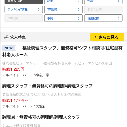
芸能人TOP
記事
作品
ランキング情報
TV出演
ドラマ出演
CM出演
歌詞
音楽配信
求人特集
さらに見る
「福祉調理スタッフ」無資格可/シフト相談可/住宅型有
NEW
料老人ホーム
株式会社ヒューマンケアー/住宅型有料老人ホームヒューマンヒルズ初山
時給1,225円
アルバイト・パート / 神奈川県
調理スタッフ・無資格可の調理師/調理スタッフ
名阪食品株式会社 ひなたほいくえんせいわ内の厨房
時給1,177円～
アルバイト・パート / 大阪府
調理員・無資格可の調理師/調理スタッフ
シエル小規模保育園 加賀