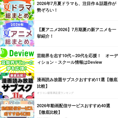
2026年7月夏ドラマも、注目作＆話題作が
勢ぞろい！
【夏アニメ2026】7月期夏の新アニメを一
挙紹介！
芸能界を志す10代～20代を応援！ オーデ
ィション・スクール情報はDeview
漫画読み放題サブスクおすすめ11選【徹底
比較】
オリコン顧客満足度ランキング
2026年動画配信サービスおすすめ40選
【徹底比較】