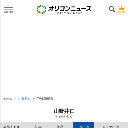
ホーム
山野井仁
TV出演情報
山野井仁
まのいじん
芸能人TOP
記事
作品
TV出演
ドラマ出演