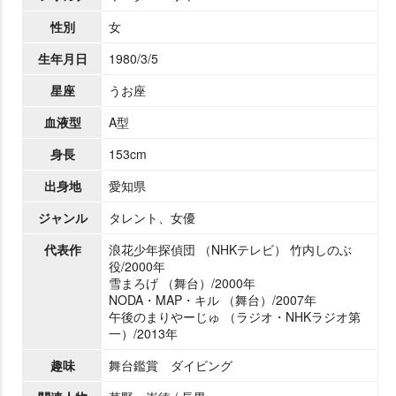
性別
女
生年月日
1980/3/5
星座
うお座
血液型
A型
身長
153cm
出身地
愛知県
ジャンル
タレント、女優
代表作
浪花少年探偵団 （NHKテレビ） 竹内しのぶ
役/2000年
雪まろげ （舞台）/2000年
NODA・MAP・キル （舞台）/2007年
午後のまりやーじゅ （ラジオ・NHKラジオ第
一）/2013年
趣味
舞台鑑賞 ダイビング