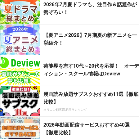
2026年7月夏ドラマも、注目作＆話題作が
勢ぞろい！
【夏アニメ2026】7月期夏の新アニメを一
挙紹介！
芸能界を志す10代～20代を応援！ オーデ
ィション・スクール情報はDeview
漫画読み放題サブスクおすすめ11選【徹底
比較】
オリコン顧客満足度ランキング
2026年動画配信サービスおすすめ40選
【徹底比較】