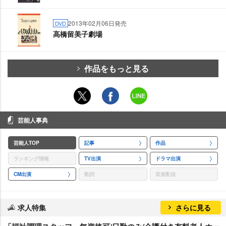
2013年02月06日発売
DVD
高橋留美子劇場
作品をもっと見る
芸能人事典
芸能人TOP
記事
作品
ランキング情報
TV出演
ドラマ出演
CM出演
歌詞
音楽配信
求人特集
さらに見る