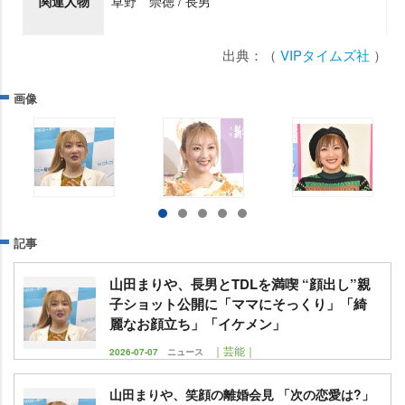
関連人物
草野 崇徳 / 長男
出典：（
VIPタイムズ社
）
画像
記事
山田まりや、長男とTDLを満喫 “顔出し”親
子ショット公開に「ママにそっくり」「綺
麗なお顔立ち」「イケメン」
｜芸能｜
2026-07-07
ニュース
山田まりや、笑顔の離婚会見 「次の恋愛は?」