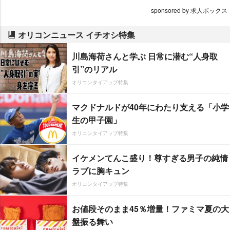
sponsored by 求人ボックス
オリコンニュース イチオシ特集
川島海荷さんと学ぶ 日常に潜む“人身取
引”のリアル
オリコンタイアップ特集
マクドナルドが40年にわたり支える「小学
生の甲子園」
オリコンタイアップ特集
イケメンてんこ盛り！尊すぎる男子の純情
ラブに胸キュン
オリコンタイアップ特集
お値段そのまま45％増量！ファミマ夏の大
盤振る舞い