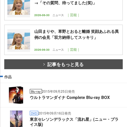
→「その質問、待ってました(笑)」
｜芸能｜
2026-06-30
ニュース
山田まりや、草野とおると離婚 笑顔あふれる異
例の会見「双方納得してスッキリ」
｜芸能｜
2026-06-30
ニュース
記事をもっと見る
作品
2015年09月25日発売
Blu-ray
ウルトラマンダイナ Complete Blu-ray BOX
2015年09月16日発売
DVD
東京セレソンデラックス「流れ星」(ニュー・プラ
イス版)