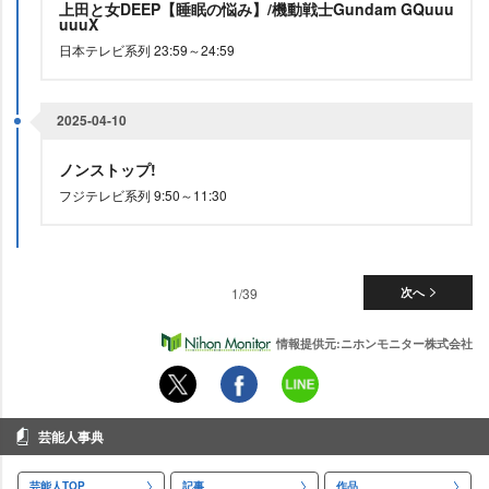
上田と女DEEP【睡眠の悩み】/機動戦士Gundam GQuuu
uuuX
日本テレビ系列 23:59～24:59
2025-04-10
ノンストップ!
フジテレビ系列 9:50～11:30
1/39
次へ
情報提供元:ニホンモニター株式会社
芸能人事典
芸能人TOP
記事
作品