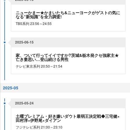
ニューかまー★かまいたち&ニューヨークがゲストの気に
なる“新知識”を全力調査!
TBS系列 23:56～24:55
2025-06-15
家、ついて行ってイイですか?茨城&栃木発クセ強家主★
亡き妻思い…登山続ける男性
テレビ東京系列 20:50～21:54
2025-05
2025-05-24
土曜プレミアム・好き嫌いダウト最弱王決定戦◆三宅健×
田村淳×伊野尾×ダイアン
フジテレビ系列 21:00～23:10