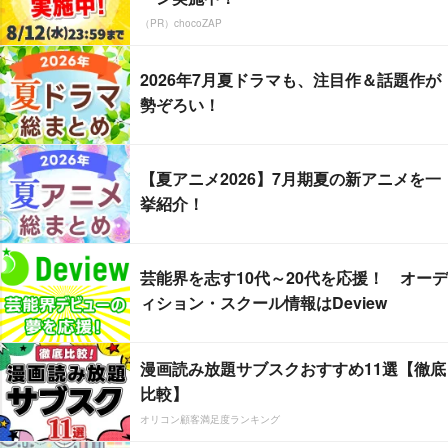
（PR）chocoZAP
2026年7月夏ドラマも、注目作＆話題作が
勢ぞろい！
【夏アニメ2026】7月期夏の新アニメを一
挙紹介！
芸能界を志す10代～20代を応援！ オーデ
ィション・スクール情報はDeview
漫画読み放題サブスクおすすめ11選【徹底
比較】
オリコン顧客満足度ランキング