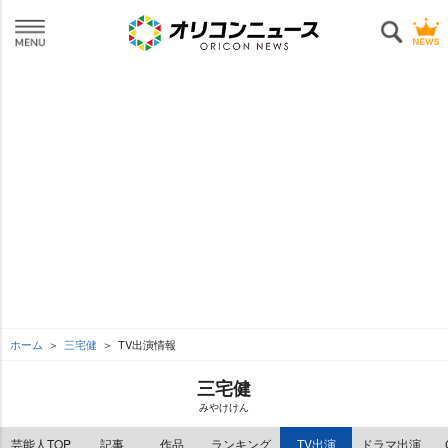
ホーム
三宅健
TV出演情報
三宅健
みやけけん
芸能人TOP
記事
作品
ランキング
TV出演
ドラマ出演