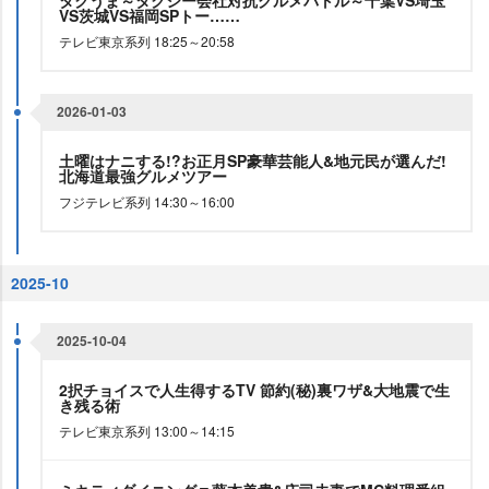
タクうま～タクシー会社対抗グルメバトル～千葉VS埼玉
VS茨城VS福岡SPトー……
テレビ東京系列 18:25～20:58
2026-01-03
土曜はナニする!?お正月SP豪華芸能人&地元民が選んだ!
北海道最強グルメツアー
フジテレビ系列 14:30～16:00
2025-10
2025-10-04
2択チョイスで人生得するTV 節約(秘)裏ワザ&大地震で生
き残る術
テレビ東京系列 13:00～14:15