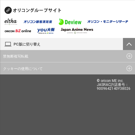
PC版に切り替え
禁無断複写転載
クッキーの使用について
© oricon ME inc.
JASRAC許諾番号：
9009642140Y38026