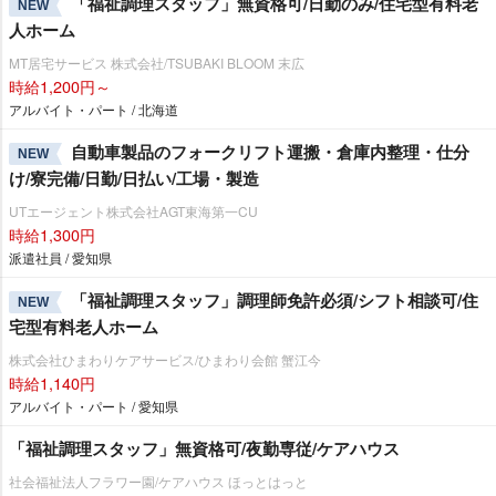
「福祉調理スタッフ」無資格可/日勤のみ/住宅型有料老
NEW
人ホーム
MT居宅サービス 株式会社/TSUBAKI BLOOM 末広
時給1,200円～
アルバイト・パート / 北海道
自動車製品のフォークリフト運搬・倉庫内整理・仕分
NEW
け/寮完備/日勤/日払い/工場・製造
UTエージェント株式会社AGT東海第一CU
時給1,300円
派遣社員 / 愛知県
「福祉調理スタッフ」調理師免許必須/シフト相談可/住
NEW
宅型有料老人ホーム
株式会社ひまわりケアサービス/ひまわり会館 蟹江今
時給1,140円
アルバイト・パート / 愛知県
「福祉調理スタッフ」無資格可/夜勤専従/ケアハウス
社会福祉法人フラワー園/ケアハウス ほっとはっと