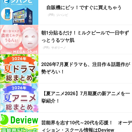
自販機にピッ！ですぐに買えちゃう
（PR）ジハンピ
朝1分貼るだけ！ミルクピールで一日中ず
っとうるツヤ肌
（PR）サボリーノ
2026年7月夏ドラマも、注目作＆話題作が
勢ぞろい！
【夏アニメ2026】7月期夏の新アニメを一
挙紹介！
芸能界を志す10代～20代を応援！ オーデ
ィション・スクール情報はDeview