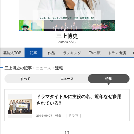
三上博史
みかみひろし
M
芸能人TOP
記事
作品
ランキング
TV出演
ドラマ出演
u
t
e
三上博史の記事・ニュース・速報
すべて
ニュース
特集
ドラマタイトルに主役の名、近年なぜ多用
されている?
｜ドラマ｜
2016-09-07
特集
1/1