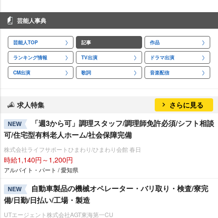
芸能人事典
芸能人TOP
記事
作品
ランキング情報
TV出演
ドラマ出演
CM出演
歌詞
音楽配信
求人特集
さらに見る
「週3から可」調理スタッフ/調理師免許必須/シフト相談
NEW
可/住宅型有料老人ホーム/社会保障完備
株式会社ライフサポートひまわり/ひまわり会館 春日
時給1,140円～1,200円
アルバイト・パート / 愛知県
自動車製品の機械オペレーター・バリ取り・検査/寮完
NEW
備/日勤/日払い/工場・製造
UTエージェント株式会社AGT東海第一CU