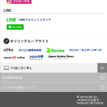
LINE
LINEアカウントメディア
PC版に切り替え
禁無断複写転載
クッキーの使用について
© oricon ME inc.
JASRAC許諾番号：
9009642140Y38026