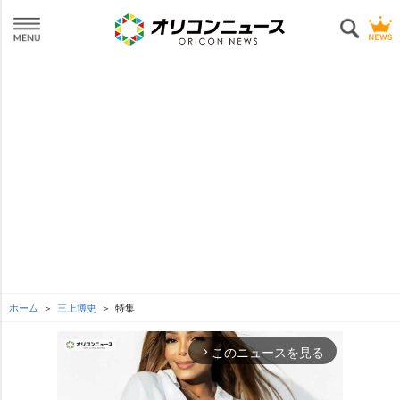
ホーム
三上博史
特集
このニュースを見る
arrow_forward_ios