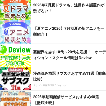
2026年7月夏ドラマも、注目作＆話題作が
勢ぞろい！
【夏アニメ2026】7月期夏の新アニメを一
挙紹介！
芸能界を志す10代～20代を応援！ オーデ
ィション・スクール情報はDeview
漫画読み放題サブスクおすすめ11選【徹底
比較】
オリコン顧客満足度ランキング
2026年動画配信サービスおすすめ40選
【徹底比較】