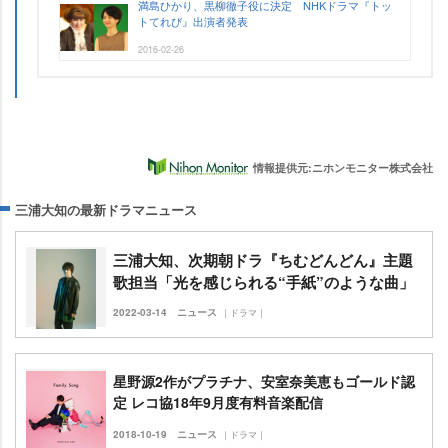
満島ひかり、黒柳徹子役に決定 NHKドラマ『トッ
トてれび』出演者発表
2016-02-26
情報提供元:ニホンモニター株式会社
三浦大知の最新ドラマニュース
三浦大知、次期朝ドラ『ちむどんどん』主題
歌担当「光を感じられる“手紙”のような曲」
2022-03-14
ニュース
｜ドラマ｜
星野源2作がプラチナ、安室奈美恵もゴールド認
定 レコ協18年9月度有料音楽配信
2018-10-19
ニュース
｜ドラマ｜