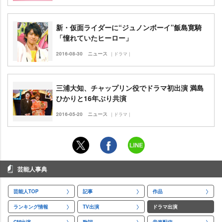
新・仮面ライダーに“ジュノンボーイ”飯島寛騎
「憧れていたヒーロー」
2016-08-30
ニュース
｜ドラマ｜
三浦大知、チャップリン役でドラマ初出演 満島
ひかりと16年ぶり共演
2016-05-20
ニュース
｜ドラマ｜
芸能人事典
芸能人TOP
記事
作品
ランキング情報
TV出演
ドラマ出演