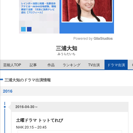
Powered by 
GliaStudios
三浦大知
M
みうらだいち
u
t
芸能人TOP
記事
作品
ランキング
TV出演
ドラマ出演
e
三浦大知のドラマ出演情報
2016
2016-04-30～
土曜ドラマ トットてれび
NHK 20:15～20:45