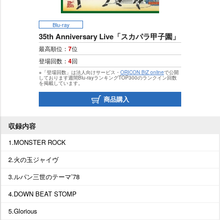
Blu-ray
35th Anniversary Live「スカパラ甲子園」
最高順位：
7
位
登場回数：
4
回
※「登場回数」は法人向けサービス・
ORICON BiZ online
で公開
しております週間Blu-rayランキングTOP300のランクイン回数
を掲載しています。
商品購入
収録内容
1.MONSTER ROCK
2.火の玉ジャイヴ
3.ルパン三世のテーマ’78
4.DOWN BEAT STOMP
5.Glorious