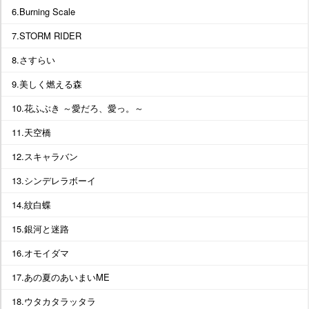
6.Burning Scale
7.STORM RIDER
8.さすらい
9.美しく燃える森
10.花ふぶき ～愛だろ、愛っ。～
11.天空橋
12.スキャラバン
13.シンデレラボーイ
14.紋白蝶
15.銀河と迷路
16.オモイダマ
17.あの夏のあいまいME
18.ウタカタラッタラ