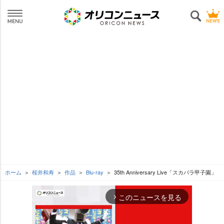
ホーム
桜井和寿
作品
Blu-ray
35th Anniversary Live「スカパラ甲子園」
このニュースを見る
arrow_forward_ios