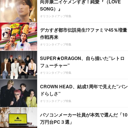
向井康二イケメンすぎ！純愛『（LOVE
SONG）』
オリコンタイアップ特集
デカすぎ都市伝説発生!?ファミマ45％増量
作戦再来
オリコンタイアップ特集
SUPER★DRAGON、自ら描いた”レトロ
フューチャー”
オリコンタイアップ特集
CROWN HEAD、結成1周年で見えた”バン
ドらしさ”
オリコンタイアップ特集
パソコンメーカー社員が本気で選んだ「10
万円台PC３選」