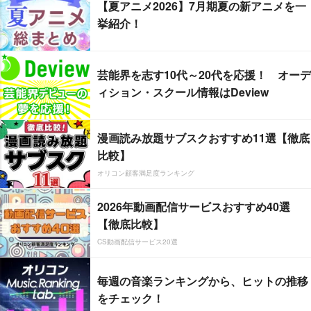
【夏アニメ2026】7月期夏の新アニメを一
挙紹介！
芸能界を志す10代～20代を応援！ オーデ
ィション・スクール情報はDeview
漫画読み放題サブスクおすすめ11選【徹底
比較】
オリコン顧客満足度ランキング
2026年動画配信サービスおすすめ40選
【徹底比較】
CS動画配信サービス20選
毎週の音楽ランキングから、ヒットの推移
をチェック！