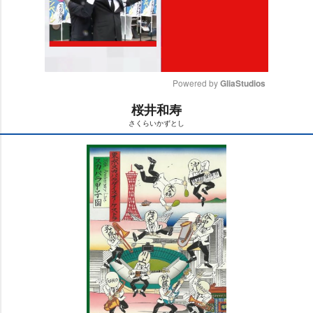
Powered by 
GliaStudios
桜井和寿
M
さくらいかずとし
u
t
e