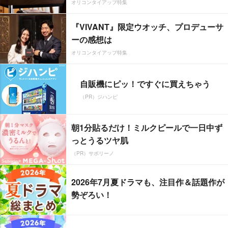
オリコンタイアップ特集
『VIVANT』限定ウオッチ、プロデューサ
ーの感想は
オリコンタイアップ特集
自販機にピッ！ですぐに買えちゃう
（PR）ジハンピ
朝1分貼るだけ！ミルクピールで一日中ず
っとうるツヤ肌
（PR）サボリーノ
2026年7月夏ドラマも、注目作＆話題作が
勢ぞろい！