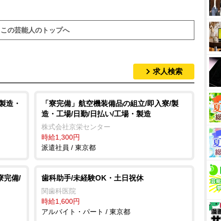
この芸能人のトップへ
求人検索
/製造・
「寮完備」航空機装備品の組立/即入寮/製
造・工場/日勤/日払い/工場・製造
株式会社京栄センター
時給1,300円
派遣社員 / 東京都
寮完備/
歯科助手/未経験OK・土日祝休
関歯科医院
時給1,600円
アルバイト・パート / 東京都