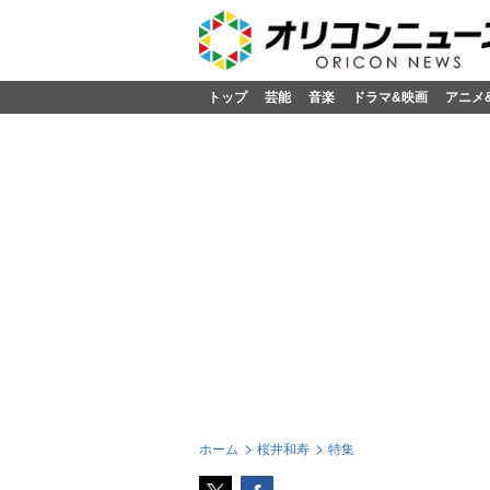
トップ
芸能
音楽
ドラマ&映画
アニメ
ホーム
桜井和寿
特集