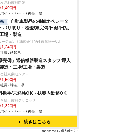
かみざわ歯科医院
1,400円
バイト・パート / 神奈川県
自動車製品の機械オペレータ
EW
・バリ取り・検査/寮完備/日勤/日払
/工場・製造
エージェント株式会社AGT東海第一CU
1,240円
社員 / 愛知県
寮完備」通信機器製造スタッフ/即入
/製造・工場/工場・製造
式会社京栄センター
1,500円
社員 / 神奈川県
科助手/未経験OK・扶養内勤務OK
えき矯正歯科クリニック
1,320円
バイト・パート / 神奈川県
続きはこちら
sponsored by 求人ボックス