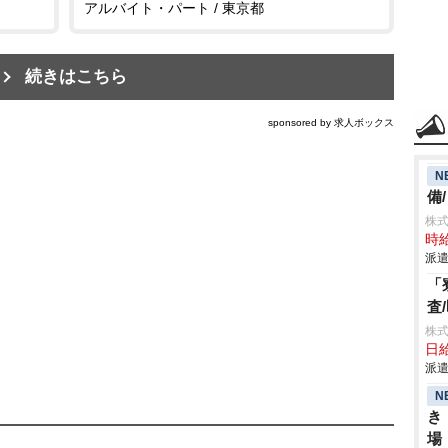
アルバイト・パート / 東京都
続きはこちら
sponsored by 求人ボックス
N
備
株
時給
派遣
「
査
株
日給
派遣
N
き
場