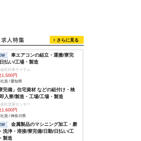
さらに見る
車エアコンの組立・運搬/寮完
EW
/日払い/工場・製造
式会社日本ケイテム
1,500円
社員 / 愛知県
寮完備」住宅資材 などの組付け・検
/即入寮/製造・工場/工場・製造
式会社京栄センター
1,600円
社員 / 神奈川県
金属製品のマシニング加工・磨
EW
・洗浄・溶接/寮完備/日勤/日払い/工
・製造