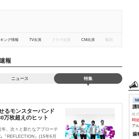
キング情報
TV出演
ドラマ出演
CM出演
歌詞
速報
ニュース
特集
N
護
代に見せるモンスターバンド
株
30万枚超えのヒット
時給
アル
近年、次々と新たなアプローチ
歯
『REFLECTION』(15年6月