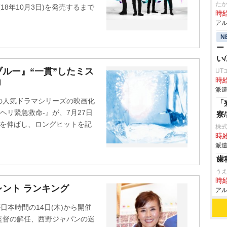
た
18年10月3日)を発売するまで
時給
アル
N
ー
い
ルー』“一貫”したミス
UT
時給
力
派遣
の人気ドラマシリーズの映画化
「
ヘリ緊急救命-』が、7月27日
寮
員を伸ばし、ロングヒットを記
株
時給
派遣
歯
う
時給
レント ランキング
アル
が日本時間の14日(木)から開催
監督の解任、西野ジャパンの迷