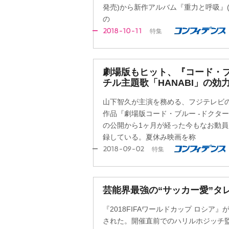
発売)から新作アルバム『重力と呼吸』(
の
2018-10-11
特集
劇場版もヒット、『コード・ブ
チル主題歌「HANABI」の効
山下智久が主演を務める、フジテレビ
作品『劇場版コード・ブルー -ドクター
の公開から1ヶ月が経った今もなお動
録している。夏休み映画を称
2018-09-02
特集
芸能界最強の“サッカー愛”タ
『2018FIFAワールドカップ ロシア』
された。開催直前でのハリルホジッチ