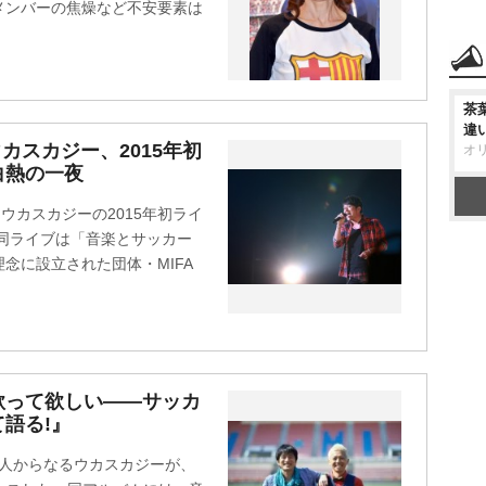
メンバーの焦燥など不安要素は
茶
違
ウカスカジー、2015年初
オ
白熱の一夜
、ウカスカジーの2015年初ライ
。同ライブは「音楽とサッカー
念に設立された団体・MIFA
歌って欲しい――サッカ
語る!』
MCの2人からなるウカスカジーが、