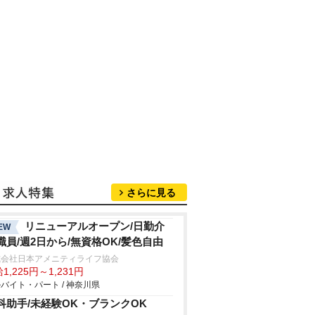
さらに見る
リニューアルオープン/日勤介
EW
職員/週2日から/無資格OK/髪色自由
式会社日本アメニティライフ協会
1,225円～1,231円
バイト・パート / 神奈川県
科助手/未経験OK・ブランクOK