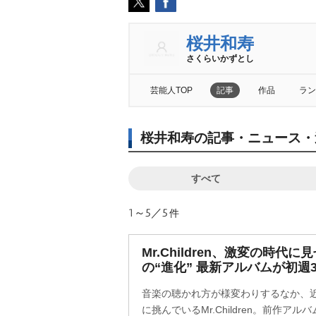
桜井和寿
さくらいかずとし
芸能人TOP
記事
作品
ラン
桜井和寿の記事・ニュース・
すべて
1～5／5
件
Mr.Children、激変の時
の“進化” 最新アルバムが初週
音楽の聴かれ方が様変わりするなか、
に挑んでいるMr.Children。前作アルバム