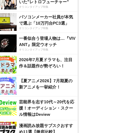
いた”レトロフューチャー”
オリコンタイアップ特集
パソコンメーカー社員が本気
で選ぶ「10万円台PC3選」
オリコンタイアップ特集
一番似合う登場人物は…『VIV
ANT』限定ウオッチ
オリコンタイアップ特集
2026年7月夏ドラマも、注目
作＆話題作が勢ぞろい！
【夏アニメ2026】7月期夏の
新アニメを一挙紹介！
芸能界を志す10代～20代を応
援！オーディション・スクー
ル情報はDeview
漫画読み放題サブスクおすす
め11選【徹底比較】