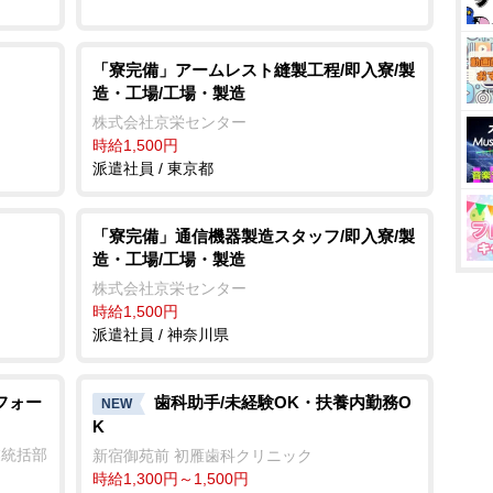
「寮完備」アームレスト縫製工程/即入寮/製
造・工場/工場・製造
株式会社京栄センター
時給1,500円
派遣社員 / 東京都
「寮完備」通信機器製造スタッフ/即入寮/製
造・工場/工場・製造
株式会社京栄センター
時給1,500円
派遣社員 / 神奈川県
フォー
歯科助手/未経験OK・扶養内勤務O
NEW
K
業統括部
新宿御苑前 初雁歯科クリニック
時給1,300円～1,500円