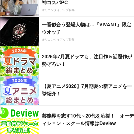
神コスパPC
オリコンタイアップ特集
一番似合う登場人物は…『VIVANT』限定
ウオッチ
オリコンタイアップ特集
2026年7月夏ドラマも、注目作＆話題作が
勢ぞろい！
【夏アニメ2026】7月期夏の新アニメを一
挙紹介！
芸能界を志す10代～20代を応援！ オーデ
ィション・スクール情報はDeview