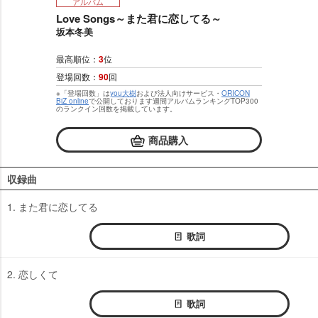
アルバム
Love Songs～また君に恋してる～
坂本冬美
最高順位：
3
位
登場回数：
90
回
※「登場回数」は
you大樹
および法人向けサービス・
ORICON
BiZ online
で公開しております週間アルバムランキングTOP300
のランクイン回数を掲載しています。
商品購入
収録曲
1. また君に恋してる
歌詞
2. 恋しくて
歌詞