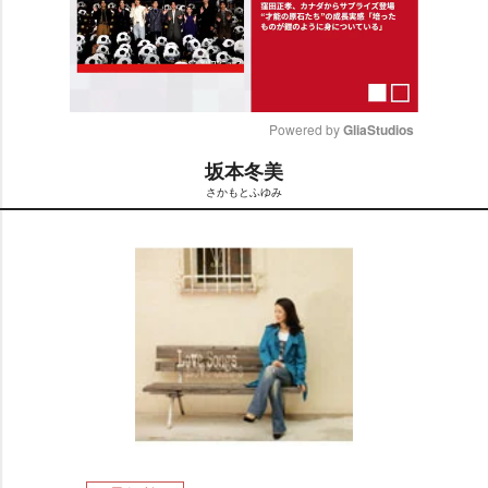
Powered by 
GliaStudios
坂本冬美
M
さかもとふゆみ
u
t
e