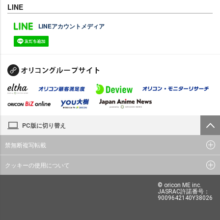
LINE
LINEアカウントメディア
PC版に切り替え
禁無断複写転載
クッキーの使用について
© oricon ME inc.
JASRAC許諾番号：
9009642140Y38026