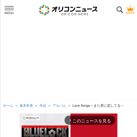
ホーム
坂本冬美
作品
アルバム
Love Songs～また君に恋してる～
このニュースを見る
arrow_forward_ios