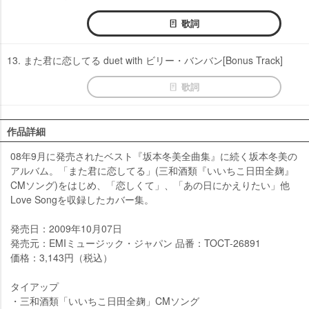
歌詞
13. また君に恋してる duet with ビリー・バンバン[Bonus Track]
歌詞
作品詳細
08年9月に発売されたベスト『坂本冬美全曲集』に続く坂本冬美の
アルバム。「また君に恋してる」(三和酒類『いいちこ日田全麹』
CMソング)をはじめ、「恋しくて」、「あの日にかえりたい」他
Love Songを収録したカバー集。
発売日：2009年10月07日
発売元：EMIミュージック・ジャパン 品番：TOCT-26891
価格：3,143円（税込）
タイアップ
・三和酒類「いいちこ日田全麹」CMソング