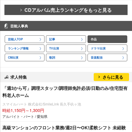
CDアルバム売上ランキングをもっと見る
芸能人事典
芸能人TOP
記事
作品
ランキング情報
TV出演
ドラマ出演
CM出演
歌詞
音楽配信
求人特集
さらに見る
「週3から可」調理スタッフ/調理師免許必須/日勤のみ/住宅型有
料老人ホーム
スマイルハート 株式会社/SmileLink 長久手杁ヶ池
時給1,150円～1,300円
アルバイト・パート / 愛知県
⾼級マンションのフロント業務/週2⽇〜OK!柔軟シフト 未経験