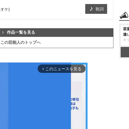
歌詞
オケ)
茶
作品一覧を見る
違
オ
この芸能人のトップへ
このニュースを見る
arrow_forward_ios