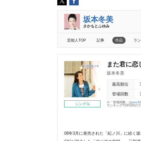
坂本冬美
さかもとふゆみ
芸能人TOP
記事
作品
ラン
また君に恋
坂本冬美
最高順位
登場回数
※「登場回数」は
you
シングル
ランキングTOP200
08年3月に発売された「紀ノ川」に続く坂