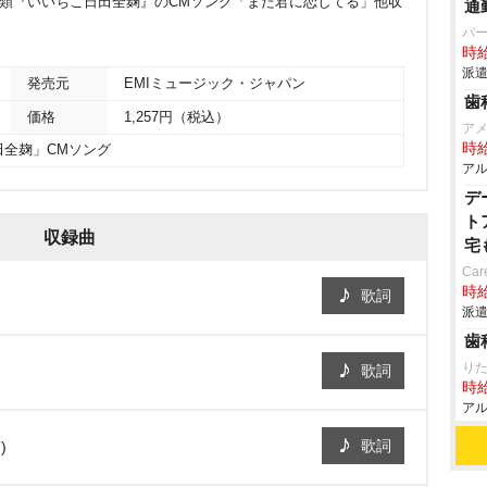
酒類『いいちこ日田全麹』のCMソング「また君に恋してる」他収
通
パ
時給
派遣
発売元
EMIミュージック・ジャパン
歯
価格
1,257円（税込）
アメ
時給
田全麹」CMソング
アル
デ
ト
収録曲
宅
Car
時給
歌詞
派遣
歯
り
歌詞
時給
アル
歌詞
)