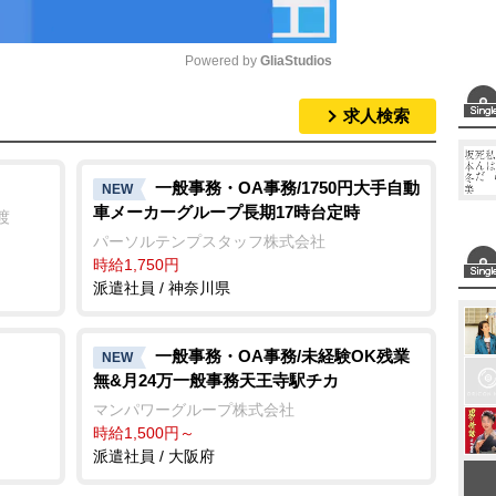
Powered by 
GliaStudios
求人検索
M
u
t
一般事務・OA事務/1750円大手自動
NEW
車メーカーグループ長期17時台定時
e
渡
パーソルテンプスタッフ株式会社
時給1,750円
派遣社員 / 神奈川県
一般事務・OA事務/未経験OK残業
NEW
無&月24万一般事務天王寺駅チカ
マンパワーグループ株式会社
時給1,500円～
派遣社員 / 大阪府