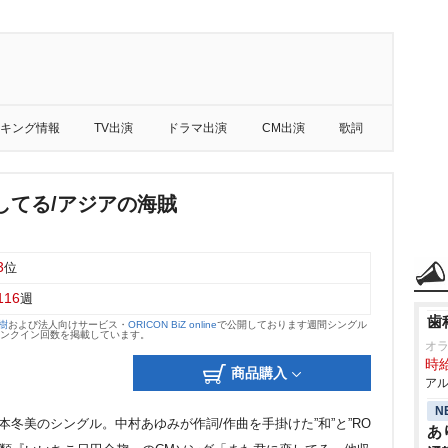
キング情報
TV出演
ドラマ出演
CM出演
歌詞
してる/アジアの海賊
3
位
116
週
歯
大樹
および法人向けサービス・
ORICON BiZ online
で公開しております週間シングル
のランクイン回数を掲載しています。
オ
時給
商品購入
アル
N
本冬美のシングル。中村あゆみが作詞/作曲を手掛けた”和”と”RO
あ