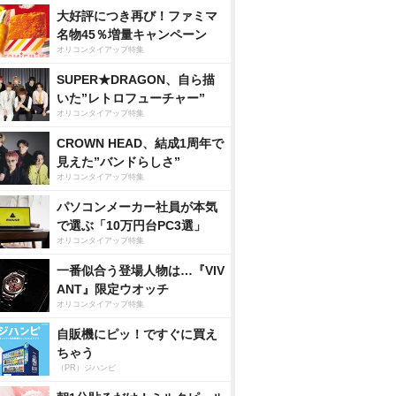
大好評につき再び！ファミマ
名物45％増量キャンペーン
オリコンタイアップ特集
SUPER★DRAGON、自ら描
いた”レトロフューチャー”
オリコンタイアップ特集
CROWN HEAD、結成1周年で
見えた”バンドらしさ”
オリコンタイアップ特集
パソコンメーカー社員が本気
で選ぶ「10万円台PC3選」
オリコンタイアップ特集
一番似合う登場人物は…『VIV
ANT』限定ウオッチ
オリコンタイアップ特集
自販機にピッ！ですぐに買え
ちゃう
（PR）ジハンピ