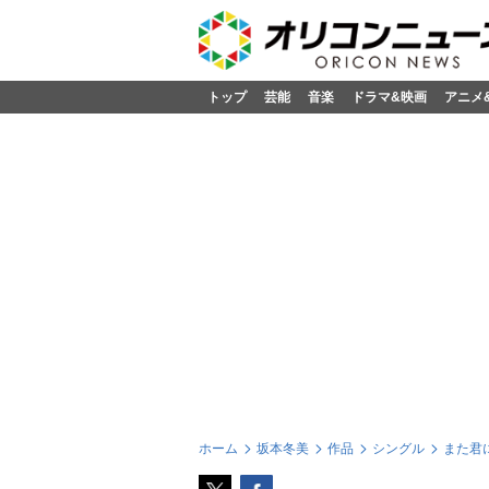
トップ
芸能
音楽
ドラマ&映画
アニメ
ホーム
坂本冬美
作品
シングル
また君