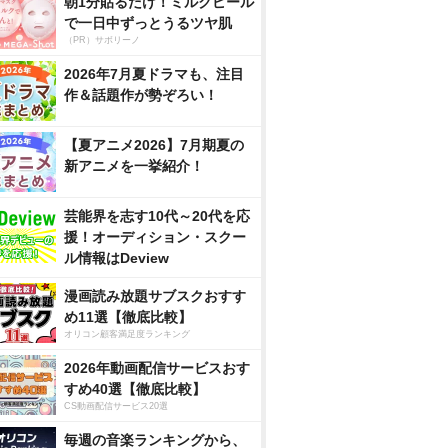
朝1分貼るだけ！ミルクピール
で一日中ずっとうるツヤ肌
（PR）サボリーノ
2026年7月夏ドラマも、注目
作＆話題作が勢ぞろい！
【夏アニメ2026】7月期夏の
新アニメを一挙紹介！
芸能界を志す10代～20代を応
援！オーディション・スクー
ル情報はDeview
漫画読み放題サブスクおすす
め11選【徹底比較】
オリコン顧客満足度ランキング
2026年動画配信サービスおす
すめ40選【徹底比較】
CS動画配信サービス20選
毎週の音楽ランキングから、