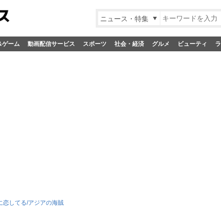
ニュース・特集
&ゲーム
動画配信サービス
スポーツ
社会・経済
グルメ
ビューティ
ラ
に恋してる/アジアの海賊