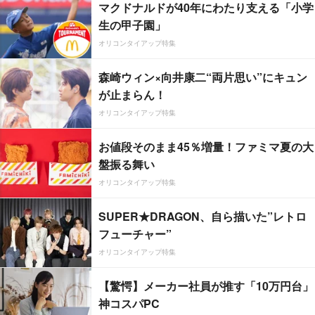
マクドナルドが40年にわたり支える「小学
生の甲子園」
オリコンタイアップ特集
森崎ウィン×向井康二“両片思い”にキュン
が止まらん！
オリコンタイアップ特集
お値段そのまま45％増量！ファミマ夏の大
盤振る舞い
オリコンタイアップ特集
SUPER★DRAGON、自ら描いた”レトロ
フューチャー”
オリコンタイアップ特集
【驚愕】メーカー社員が推す「10万円台」
神コスパPC