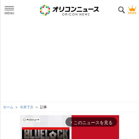
ホーム
今井了介
記事
このニュースを見る
arrow_forward_ios