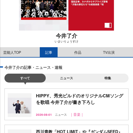
今井了介
いまいりょうすけ
M
芸能人TOP
記事
作品
TV出演
u
t
e
今井了介の記事・ニュース・速報
すべて
ニュース
特集
HIPPY、秀光ビルドのオリジナルCMソング
を歌唱 今井了介が書き下ろし
｜音楽｜
2026-08-01
ニュース
西川貴教「HOT LIMIT」や『ガンダムSEED』