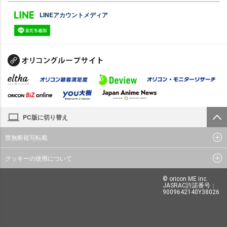
LINEアカウントメディア
PC版に切り替え
禁無断複写転載
クッキーの使用について
© oricon ME inc.
JASRAC許諾番号：
9009642140Y38026