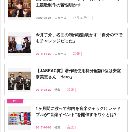
主題歌制作の苦悩明かす
｜バラエティ｜
2022-08-25
ニュース
今井了介、名曲の制作秘話明かす「自分の中で
もチャレンジだった」
｜音楽｜
2019-11-20
ニュース
【JASRAC賞】著作物使用料分配額1位は安室
奈美恵さん「Hero」
｜音楽｜
2019-05-22
特集
1ヶ月間に渡って都内を音楽ジャック!! レッド
ブルが“音楽イベント”を開催するワケとは?
｜音楽｜
2017-10-06
特集