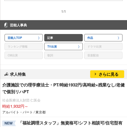
1/1
芸能人事典
芸能人TOP
記事
作品
ランキング情報
TV出演
ドラマ出演
CM出演
歌詞
音楽配信
求人特集
さらに見る
介護施設での理学療法士・PT/時給1932円/高時給×残業なし/老健
で個別リハPT
社会医療法人財団 仁医会
時給1,932円～
アルバイト・パート / 東京都
「福祉調理スタッフ」無資格可/シフト相談可/住宅型有
NEW