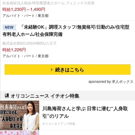
社会福祉法人暁会/特別養護老人ホーム フェニックス杉並
時給1,230円～1,490円
アルバイト・パート / 東京都
「未経験OK」調理スタッフ/無資格可/日勤のみ/住宅型
NEW
有料老人ホーム/社会保障完備
株式会社BISCUSS/HIBISU八王子
時給1,226円
アルバイト・パート / 東京都
続きはこちら
sponsored by 求人ボックス
オリコンニュース イチオシ特集
川島海荷さんと学ぶ 日常に潜む“人身取
引”のリアル
オリコンタイアップ特集