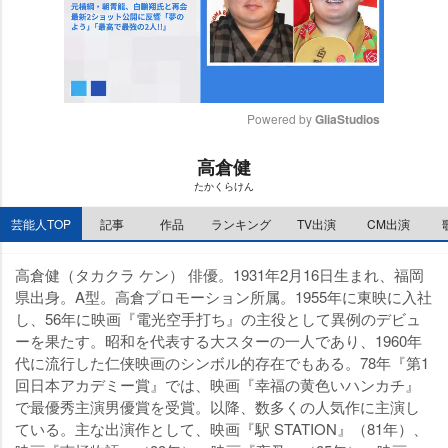
Powered by 
GliaStudios
M
高倉健
u
たかくらけん
t
e
芸能人TOP
記事
作品
ランキング
TV出演
CM出演
高倉健（タカクラ ケン） 俳優。1931年2月16日生まれ、福岡
県出身。A型。高倉プロモーション所属。1955年に東映に入社
し、56年に映画『電光空手打ち』の主役として異例のデビュ
ーを果たす。昭和を代表する大スターの一人であり、1960年
代に流行した仁侠映画のシンボル的存在でもある。78年『第1
回日本アカデミー賞』では、映画『幸福の黄色いハンカチ』
で最優秀主演男優賞を受賞。以降、数多くの人気作に主演し
ている。主な出演作として、映画『駅 STATION』（81年）、