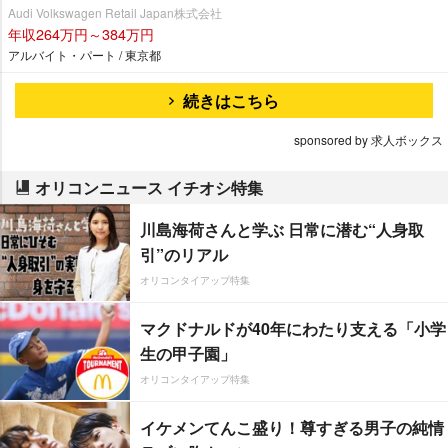
Audi Volkswagen Retail Japan株式会社
年収264万円～384万円
アルバイト・パート / 東京都
続きはこちら
sponsored by 求人ボックス
オリコンニュース イチオシ特集
川島海荷さんと学ぶ 日常に潜む“人身取
引”のリアル
オリコンタイアップ特集
マクドナルドが40年にわたり支える「小学
生の甲子園」
オリコンタイアップ特集
イケメンてんこ盛り！尊すぎる男子の純情