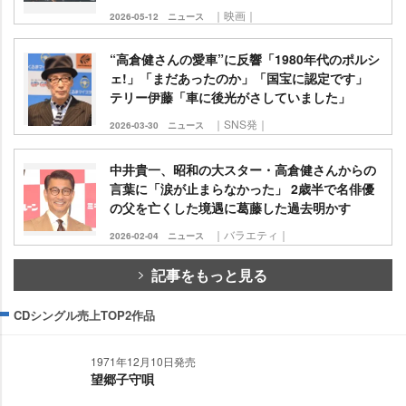
｜映画｜
2026-05-12
ニュース
“高倉健さんの愛車”に反響「1980年代のポルシ
ェ!」「まだあったのか」「国宝に認定です」
テリー伊藤「車に後光がさしていました」
｜SNS発｜
2026-03-30
ニュース
中井貴一、昭和の大スター・高倉健さんからの
言葉に「涙が止まらなかった」 2歳半で名俳優
の父を亡くした境遇に葛藤した過去明かす
｜バラエティ｜
2026-02-04
ニュース
記事をもっと見る
CDシングル売上TOP2作品
1971年12月10日発売
望郷子守唄