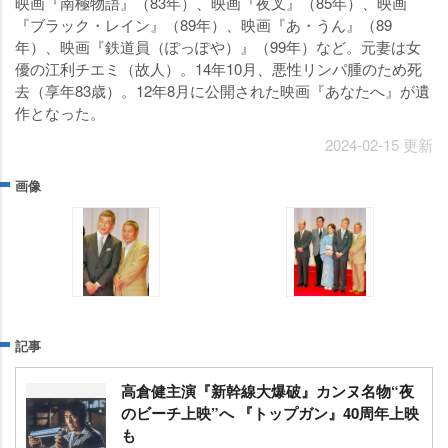
映画『南極物語』（83年）、映画『夜叉』（85年）、映画
『ブラック・レイン』（89年）、映画『あ・うん』（89
年）、映画『鉄道員（ぽっぽや）』（99年）など。元妻は女
優の江利チエミ（故人）。14年10月、悪性リンパ腫のため死
去（享年83歳）。12年8月に公開された映画『あなたへ』が
作となった。
2024-02-15 更新
画像
記事
高倉健主演『新幹線大爆破』カンヌ名物“夜
のビーチ上映”へ 『トップガン』40周年上映
も