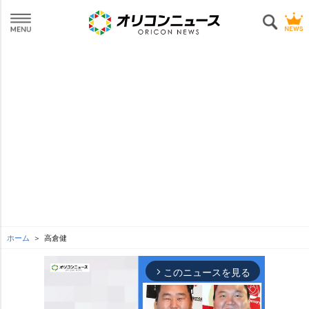
ホーム
高倉健
このニュースを見る
arrow_forward_ios