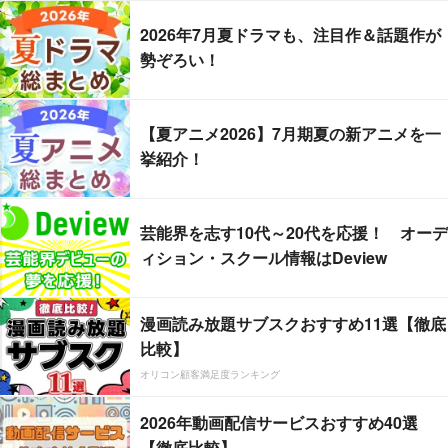
2026年7月夏ドラマも、注目作＆話題作が
勢ぞろい！
【夏アニメ2026】7月期夏の新アニメを一
挙紹介！
芸能界を志す10代～20代を応援！ オーデ
ィション・スクール情報はDeview
漫画読み放題サブスクおすすめ11選【徹底
比較】
オリコン顧客満足度ランキング
2026年動画配信サービスおすすめ40選
【徹底比較】