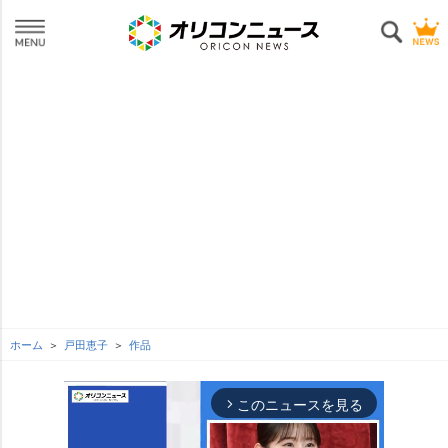
ホーム
戸田恵子
作品
このニュースを見る
arrow_forward_ios