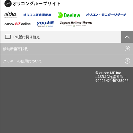
PC版に切り替え
禁無断複写転載
クッキーの使用について
© oricon ME inc.
JASRAC許諾番号：
9009642140Y38026