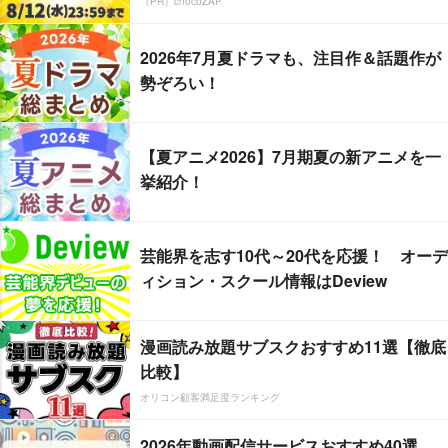
（PR）chocoZAP
2026年7月夏ドラマも、注目作＆話題作が
勢ぞろい！
【夏アニメ2026】7月期夏の新アニメを一
挙紹介！
芸能界を志す10代～20代を応援！ オーデ
ィション・スクール情報はDeview
漫画読み放題サブスクおすすめ11選【徹底
比較】
オリコン顧客満足度ランキング
2026年動画配信サービスおすすめ40選