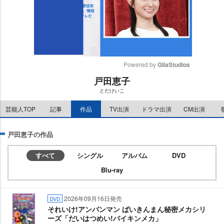
Powered by 
GliaStudios
戸田恵子
M
とだけいこ
u
t
芸能人TOP
記事
作品
TV出演
ドラマ出演
CM出演
e
戸田恵子の作品
すべて
シングル
アルバム
DVD
Blu-ray
2026年09月16日発売
DVD
それいけ!アンパンマン ばいきんまん秘密メカシリ
ーズ「だいはつめい!バイキンメカ」