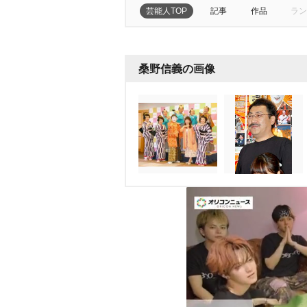
芸能人TOP
記事
作品
ラン
桑野信義の画像