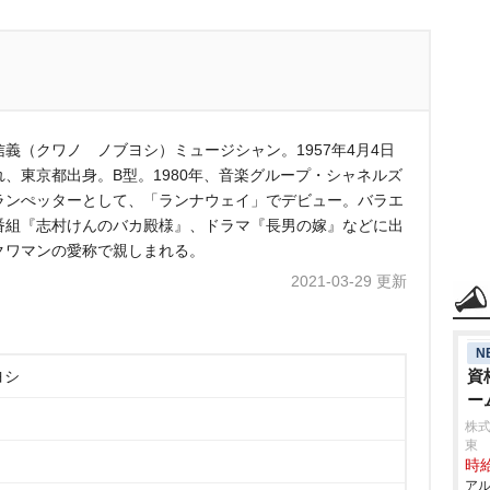
信義（クワノ ノブヨシ）ミュージシャン。1957年4月4日
れ、東京都出身。B型。1980年、音楽グループ・シャネルズ
ランぺッターとして、「ランナウェイ」でデビュー。バラエ
番組『志村けんのバカ殿様』、ドラマ『長男の嫁』などに出
クワマンの愛称で親しまれる。
2021-03-29 更新
N
資
ヨシ
ー
株式
東
時給
アル