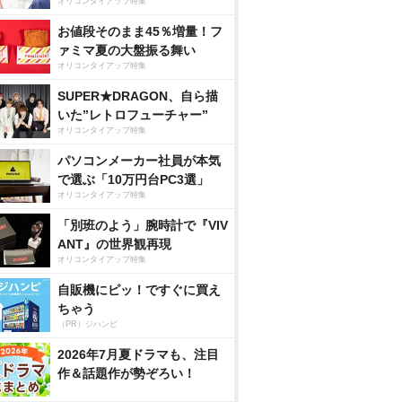
オリコンタイアップ特集
お値段そのまま45％増量！フ
ァミマ夏の大盤振る舞い
オリコンタイアップ特集
SUPER★DRAGON、自ら描
いた”レトロフューチャー”
オリコンタイアップ特集
パソコンメーカー社員が本気
で選ぶ「10万円台PC3選」
オリコンタイアップ特集
「別班のよう」腕時計で『VIV
ANT』の世界観再現
オリコンタイアップ特集
自販機にピッ！ですぐに買え
ちゃう
（PR）ジハンピ
2026年7月夏ドラマも、注目
作＆話題作が勢ぞろい！