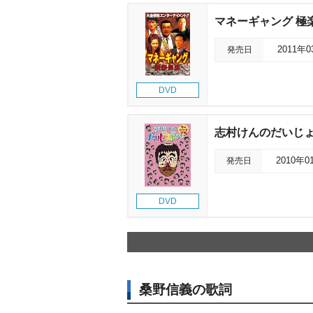
マネーギャング 極
発売日
2011年
DVD
志村けんのだいじょう
発売日
2010年0
DVD
桑野信義の歌詞