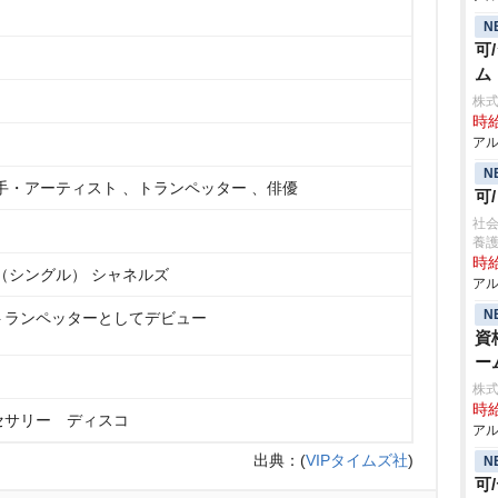
N
可
ム
株
時給
アル
N
手・アーティスト 、トランペッター 、俳優
可
社
養護
時給
（シングル） シャネルズ
アル
N
トランペッターとしてデビュー
資
ー
株
時給
セサリー ディスコ
アル
出典：
(
VIPタイムズ社
)
N
可