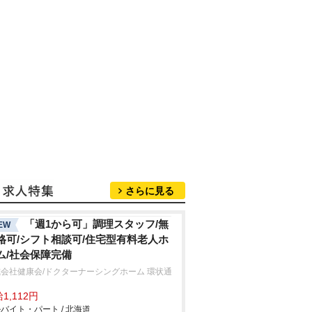
さらに見る
「週1から可」調理スタッフ/無
EW
格可/シフト相談可/住宅型有料老人ホ
ム/社会保障完備
会社健康会/ドクターナーシングホーム 環状通
1,112円
バイト・パート / 北海道