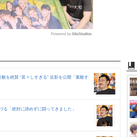
Powered by 
GliaStudios
M
u
t
e
貌を絶賛 “若々しすぎる” 近影を公開「素敵す
づる「絶対に諦めずに闘ってきました」