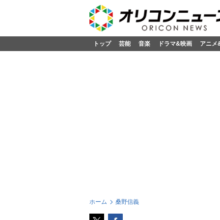
トップ
芸能
音楽
ドラマ&映画
アニメ
ホーム
桑野信義