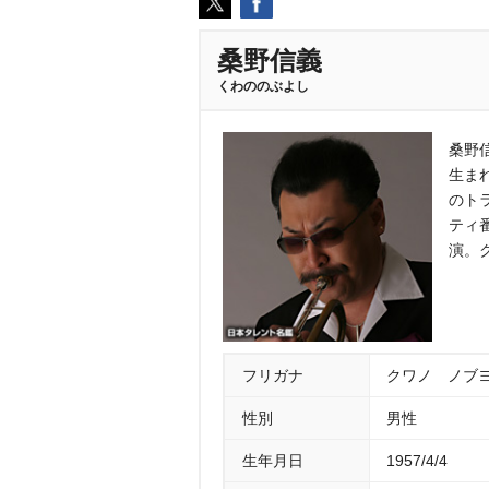
桑野信義
くわののぶよし
桑野
生ま
のト
ティ
演。
フリガナ
クワノ ノブ
性別
男性
生年月日
1957/4/4