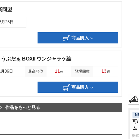
楽同盟
03月25日
商品購入
ぶだぁ BOXII ウンジャラゲ編
11
13
1月06日
最高順位
登場回数
位
週
商品購入
作品をもっと見る
N
可
ム
株