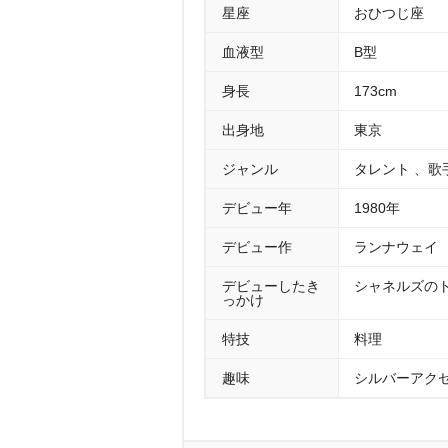
星座
おひつじ座
血液型
B型
身長
173cm
出身地
東京
ジャンル
タレント 、歌
デビュー年
1980年
デビュー作
ランナウェイ 
デビューしたき
シャネルズの
っかけ
特技
料理
趣味
シルバーアク