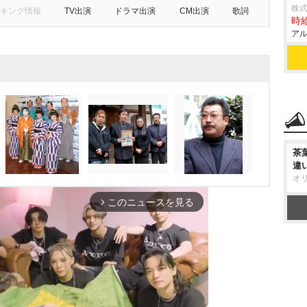
株式
キング情報
TV出演
ドラマ出演
CM出演
歌詞
時給
アル
茶
違
オ
このニュースを見る
arrow_forward_ios