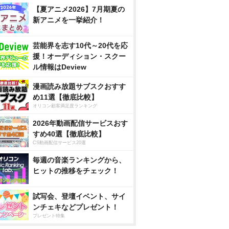
【夏アニメ2026】7月期夏の
新アニメを一挙紹介！
芸能界を志す10代～20代を応
援！オーディション・スクー
ル情報はDeview
漫画読み放題サブスクおすす
め11選【徹底比較】
オリコン顧客満足度ランキング
2026年動画配信サービスおす
すめ40選【徹底比較】
CS動画配信サービス20選
毎週の音楽ランキングから、
ヒットの推移をチェック！
試写会、登壇イベント、サイ
ンチェキなどプレゼント！
プレゼント特集