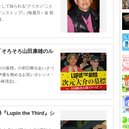
t
して知られる“クリカン”こと
e
ノンストップ!』(毎週月～金 前
..
「そろそろ山田康雄のル
次元大介の墓標』の初日舞台あいさつ
声優を務めるお笑いタレント・
清志(...
in the Third』シ