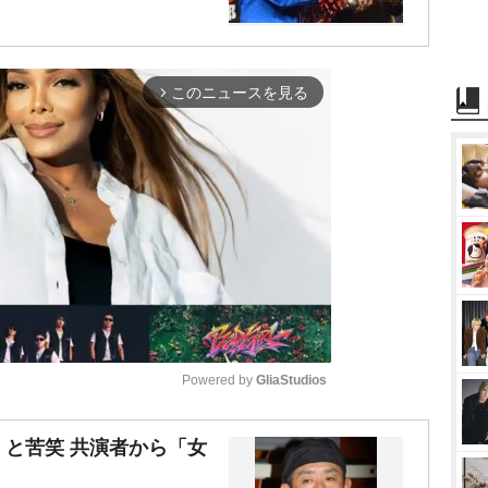
このニュースを見る
arrow_forward_ios
Powered by 
GliaStudios
M
と苦笑 共演者から「女
u