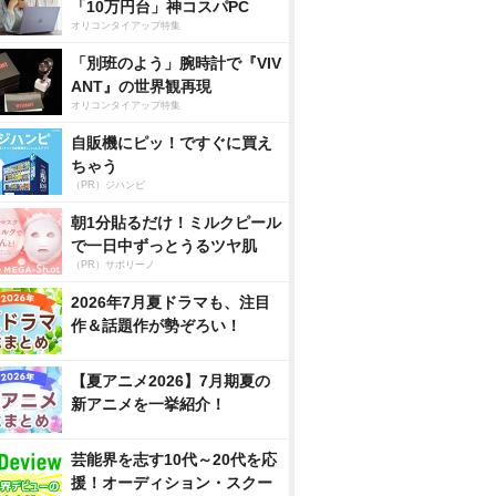
「10万円台」神コスパPC
オリコンタイアップ特集
「別班のよう」腕時計で『VIV
ANT』の世界観再現
オリコンタイアップ特集
自販機にピッ！ですぐに買え
ちゃう
（PR）ジハンピ
朝1分貼るだけ！ミルクピール
で一日中ずっとうるツヤ肌
（PR）サボリーノ
2026年7月夏ドラマも、注目
作＆話題作が勢ぞろい！
【夏アニメ2026】7月期夏の
新アニメを一挙紹介！
芸能界を志す10代～20代を応
援！オーディション・スクー