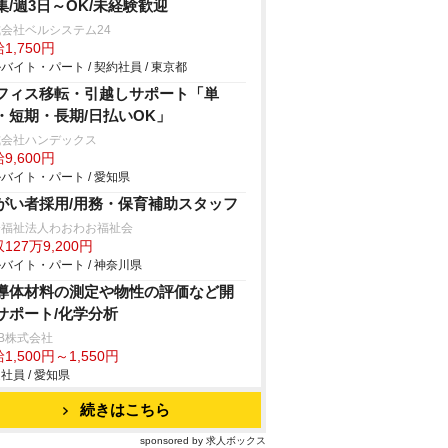
集/週3日～OK/未経験歓迎
会社ベルシステム24
1,750円
バイト・パート / 契約社員 / 東京都
フィス移転・引越しサポート「単
・短期・長期/日払いOK」
式会社ハンデックス
9,600円
バイト・パート / 愛知県
がい者採用/用務・保育補助スタッフ
会福祉法人わおわお福祉会
127万9,200円
バイト・パート / 神奈川県
導体材料の測定や物性の評価など開
サポート/化学分析
B株式会社
1,500円～1,550円
社員 / 愛知県
続きはこちら
sponsored by 求人ボックス