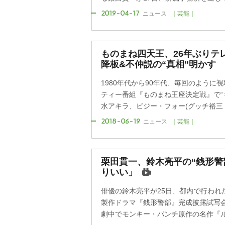
2019-04-17
ニュース
｜芸能｜
ものまね四天王、26年ぶりテ
降板&不仲説の“真相”明かす
1980年代から90年代、毎回のように
ティー番組『ものまね王座決定戦』で“
水アキラ、ビジー・フォー(グッチ裕三・モ
2018-06-19
ニュース
｜芸能｜
栗田貫一、鈴木亮平の“銭形警
りいい」
俳優の鈴木亮平が25日、都内で行われた日
製作ドラマ『銭形警部』完成披露試写
劇中でモンキー・パンチ原作の名作『ルパ