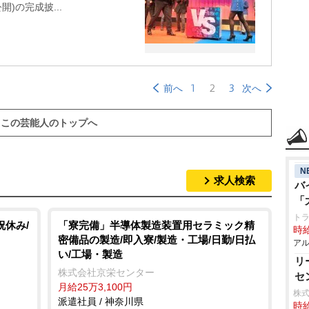
開)の完成披...
1
2
3
前へ
次へ
この芸能人のトップへ
N
求人検索
バ
「
ト
祝休み/
「寮完備」半導体製造装置用セラミック精
時給
密備品の製造/即入寮/製造・工場/日勤/日払
アル
い/工場・製造
リ
株式会社京栄センター
セ
月給25万3,100円
株式
派遣社員 / 神奈川県
時給