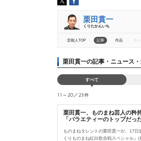
栗田貫一
くりたかんいち
芸能人TOP
記事
作品
ラン
栗田貫一の記事・ニュース・
すべて
11～20／23
件
栗田貫一、ものまね芸人の矜持
「バラエティーのトップだっ
ものまねタレントの栗田貫一が、17日
くりものまね紅白歌合戦スペシャル』(後7