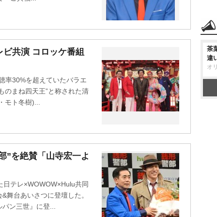
茶
レビ共演 コロッケ番組
違
オ
視聴率30%を超えていたバラエ
ものまね四天王”と称された清
ト冬樹)...
部”を絶賛「山寺宏一よ
テレ×WOWOW×Hulu共同
会&舞台あいさつに登壇した。
ン三世』に登...