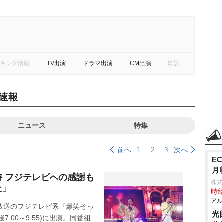
キング情報
TV出演
ドラマ出演
CM出演
歌詞
速報
ニュース
特集
1
2
3
前へ
次へ
E
月
 フジテレビへの感謝も
株式
た」
時給
アル
放送のフジテレビ系『爆笑そっ
光
:00～9:55)に出演。同番組