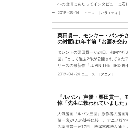
への出演にあたってインタビューに応じて
2019-05-14
ニュース
｜バラエティ｜
栗田貫一、モンキー・パンチさ
の対面は1年半前「お酒を交わ
タレントの栗田貫一が24日、都内で行
世』”として過去2作が公開されてきたアニメ『
リーズの最新作『LUPIN THE IIIRD 
2019-04-24
ニュース
｜アニメ｜
『ルパン』声優・栗田貫一、
悼「先生に救われていました
人気漫画『ルパン三世』原作者の漫画家
藤一彦)さんの訃報に接し、アニメ版で
る栗田貫一が17日、所属事務所を通じて