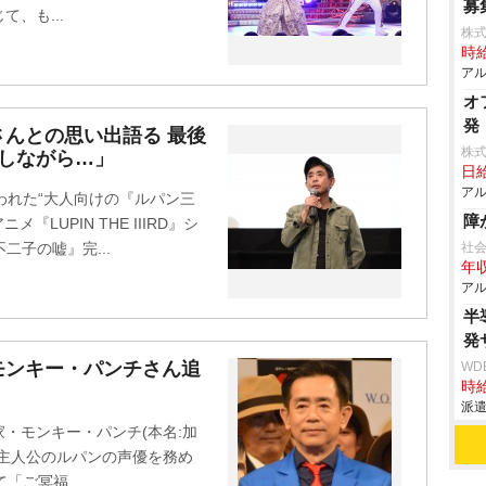
募
、も...
株式
時給
アル
オ
発
んとの思い出語る 最後
株
しながら…」
日給
アル
われた“大人向けの『ルパン三
障
LUPIN THE IIIRD』シ
峰不二子の嘘』完...
社
年収
アル
半
発
モンキー・パンチさん追
WD
時給
」
派遣
・モンキー・パンチ(本名:加
主人公のルパンの声優を務め
「ご冥福...