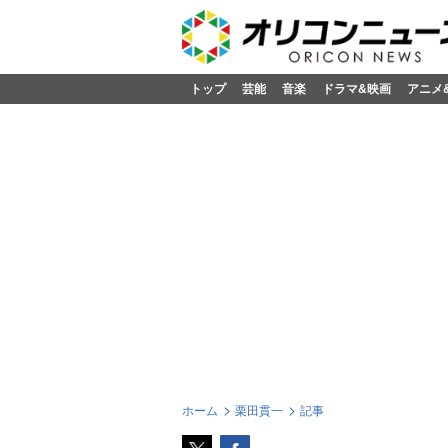
トップ
芸能
音楽
ドラマ&映画
アニメ
ホーム
栗田貫一
記事