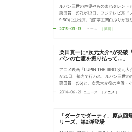
ルパン三世の声優やものまねタレントと
栗田貫一(57)が13日、フジテレビ系『
9:50)に生出演。“超”亭主関白ぶりが波紋.
2015-03-13
ニュース
｜芸能｜
栗田貫一に“次元大介”が発破
パンの亡霊を振り払って…」
アニメ映画『LUPIN THE IIIRD 
が21日、都内で行われ、ルパン三世の
栗田貫一(56)と、次元大介役の声優・小林
2014-06-21
ニュース
｜アニメ｜
「ダークでダーティ」原点回帰『Lup
リーズ、第2弾登場