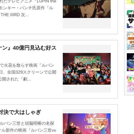
たテレビアニメ『LUPIN the
、モンキー・パンチ氏原作『ル
IIIRD 次...
ナン』40億円見込む好ス
ンで火花を散らす映画『ルパン
が7日、全国329スクリーンで公開
開された『劇...
対決で大はしゃぎ
のルパン三世と頭脳明晰の名探
ル新作の映画『ルパン三世vs