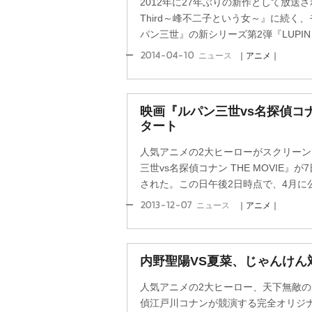
2012年に27年ぶりの新作として放送され
Third～峰不二子という女～』に続く
パン三世』の新シリーズ第2弾『LUPIN THE 
2014-04-10
ニュース
｜アニメ｜
映画『ルパン三世vs名探偵コ
タート
人気アニメの2大ヒーローがスクリー
三世vs名探偵コナン THE MOVIE』
された。この日午後2日時点で、4月に公
2013-12-07
ニュース
｜アニメ｜
内野聖陽VS夏菜、じゃんけん
人気アニメの2大ヒーロー、天下無敵
偵江戸川コナンが競演する完全オリジナ