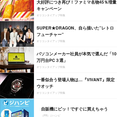
大好評につき再び！ファミマ名物45％増量
キャンペーン
オリコンタイアップ特集
SUPER★DRAGON、自ら描いた”レトロ
フューチャー”
オリコンタイアップ特集
パソコンメーカー社員が本気で選んだ「10
万円台PC３選」
オリコンタイアップ特集
一番似合う登場人物は…『VIVANT』限定
ウオッチ
オリコンタイアップ特集
自販機にピッ！ですぐに買えちゃう
（PR）ジハンピ