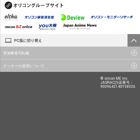
PC版に切り替え
禁無断複写転載
クッキーの使用について
© oricon ME inc.
JASRAC許諾番号：
9009642140Y38026