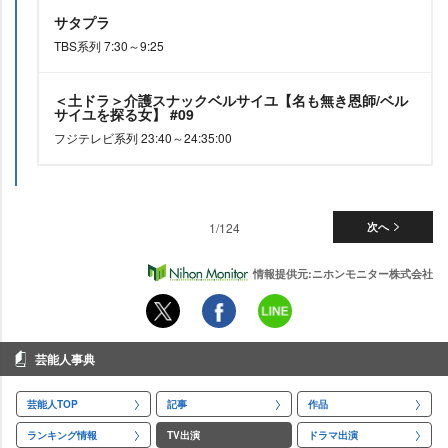
サタプラ
TBS系列 7:30～9:25
＜土ドラ＞介護スナックベルサイユ【名も無き恩師/ベル
サイユを探る女】 #09
フジテレビ系列 23:40～24:35:00
1/124
次へ
情報提供元:ニホンモニター株式会社
芸能人事典
芸能人TOP
記事
作品
ランキング情報
TV出演
ドラマ出演