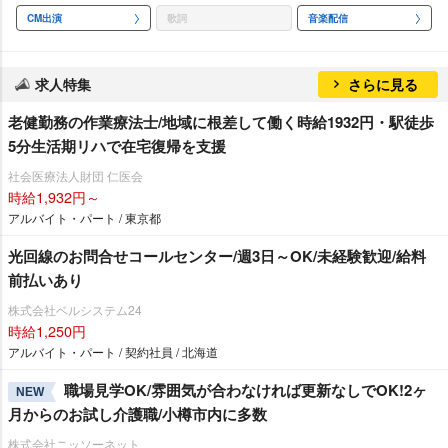
CM出演
歌詞
音楽配信
求人特集
さらに見る
老健勤務の作業療法士/地域に根差して働く時給1932円・駅徒歩
5分生活期リハで在宅復帰を支援
社会医療法人財団 仁医会
時給1,932円～
アルバイト・パート / 東京都
光回線のお問合せコールセンター/週3日～OK/未経験歓迎/給料
前払いあり
株式会社ベルシステム24
時給1,250円
アルバイト・パート / 契約社員 / 北海道
職場見学OK/雰囲気が合わなければ更新なしでOK!2ヶ
NEW
月からのお試し介護職/小樽市内に多数
株式会社ニッソーネット