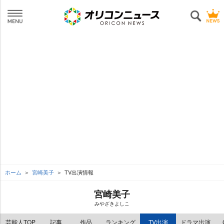
ホーム
宮崎美子
TV出演情報
宮崎美子
みやざきよしこ
芸能人TOP
記事
作品
ランキング
TV出演
ドラマ出演