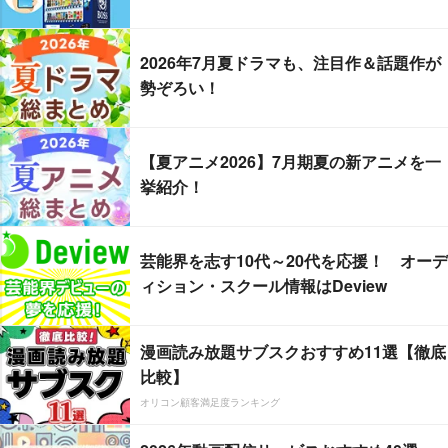
2026年7月夏ドラマも、注目作＆話題作が
勢ぞろい！
【夏アニメ2026】7月期夏の新アニメを一
挙紹介！
芸能界を志す10代～20代を応援！ オーデ
ィション・スクール情報はDeview
漫画読み放題サブスクおすすめ11選【徹底
比較】
オリコン顧客満足度ランキング