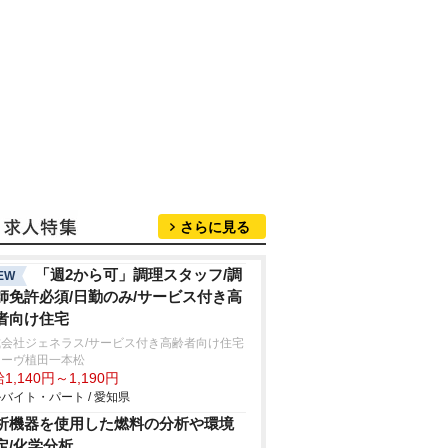
さらに見る
「週2から可」調理スタッフ/調
EW
師免許必須/日勤のみ/サービス付き高
者向け住宅
式会社ジェネラス/サービス付き高齢者向け住宅
ワーヴ植田一本松
1,140円～1,190円
バイト・パート / 愛知県
析機器を使用した燃料の分析や環境
定/化学分析