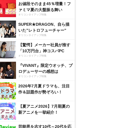
お値段そのまま45％増量！フ
ァミマ夏の大盤振る舞い
オリコンタイアップ特集
SUPER★DRAGON、自ら描
いた”レトロフューチャー”
オリコンタイアップ特集
【驚愕】メーカー社員が推す
「10万円台」神コスパPC
オリコンタイアップ特集
『VIVANT』限定ウオッチ、プ
ロデューサーの感想は
オリコンタイアップ特集
2026年7月夏ドラマも、注目
作＆話題作が勢ぞろい！
【夏アニメ2026】7月期夏の
新アニメを一挙紹介！
芸能界を志す10代～20代を応