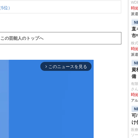
WD
（5位）
時給
派遣
N
直
市
この芸能人のトップへ
株
時給
派遣
N
このニュースを見る
arrow_forward_ios
資
備
有
さ
時給
アル
N
可
け
医療
ソ