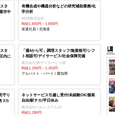
スタ
有機合成や機器分析などの研究補助業務/化
学分析
古屋市中
WDB株式会社
時給1,600円～1,800円
派遣社員 / 北海道
スタ
「週4から可」調理スタッフ/無資格可/シフ
ト相談可/デイサービス/社会保障完備
黒区内に
株式会社望/デイサービス望
時給1,200円～1,350円
アルバイト・パート / 愛知県
見守り
ネットサービス引越し受付/未経験OK/服装
自由/駅チカ/平日休み
 2カ
株式会社ベルシステム24
時給1,280円