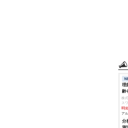
N
理
齢
株
ス
時給
アル
分
測