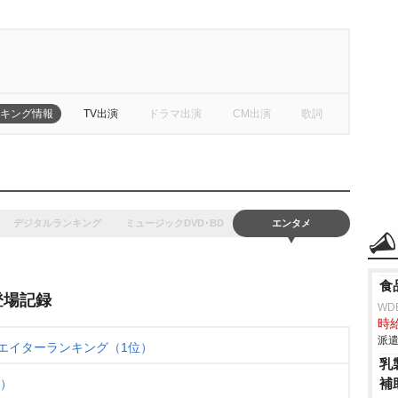
キング情報
TV出演
ドラマ出演
CM出演
歌詞
デジタルランキング
ミュージックDVD･BD
エンタメ
食
登場記録
WD
時給
派遣
エイターランキング（1位）
乳
補
位）