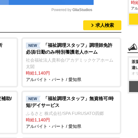
時給
アル
Powered by 
GliaStudios
求人検索
M
u
t
析
「福祉調理スタッフ」調理師免許
NEW
必須/日勤のみ/特別養護老人ホーム
e
社会福祉法人貴和会/アカデミックケアホーム
茶
太閤
違
時給1,140円
オ
アルバイト・パート / 愛知県
補助/
「福祉調理スタッフ」無資格可/時
NEW
短/デイサービス
ふるさと 株式会社/SPA FURUSATO四郷
時給1,140円
アルバイト・パート / 愛知県