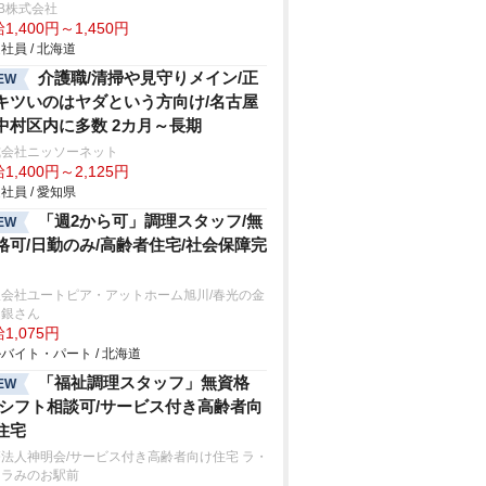
B株式会社
1,400円～1,450円
社員 / 北海道
介護職/清掃や見守りメイン/正
EW
キツいのはヤダという方向け/名古屋
中村区内に多数 2カ月～長期
式会社ニッソーネット
1,400円～2,125円
社員 / 愛知県
「週2から可」調理スタッフ/無
EW
格可/日勤のみ/高齢者住宅/社会保障完
限会社ユートピア・アットホーム旭川/春光の金
ん銀さん
1,075円
バイト・パート / 北海道
「福祉調理スタッフ」無資格
EW
/シフト相談可/サービス付き高齢者向
住宅
法人神明会/サービス付き高齢者向け住宅 ラ・
ーラみのお駅前