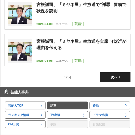
宮根誠司、『ミヤネ屋』生放送で“謝罪” 冒頭で
状況を説明
｜芸能｜
2026-04-09
ニュース
宮根誠司、『ミヤネ屋』生放送を欠席 “代役”が
理由を伝える
｜芸能｜
2026-04-06
ニュース
1/14
次へ
芸能人事典
芸能人TOP
記事
作品
ランキング情報
TV出演
ドラマ出演
CM出演
歌詞
音楽配信