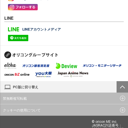
LINE
LINEアカウントメディア
PC版に切り替え
禁無断複写転載
クッキーの使用について
© oricon ME inc.
JASRAC許諾番号：