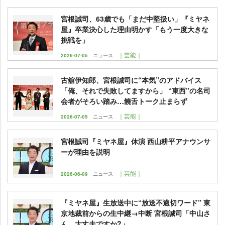
宮根誠司、63歳でも「まだ中堅扱い」『ミヤネ
屋』卒業決心した理由明かす「もう一度大きな
挑戦を」
｜芸能｜
2026-07-05
ニュース
古舘伊知郎、宮根誠司に“本気”のアドバイス
「俺、それで失敗してますから」 “東西”の名司
会者がそろい踏み…饒舌トーク止まらず
｜芸能｜
2026-07-05
ニュース
宮根誠司『ミヤネ屋』休演 西山耕平アナウンサ
ーが理由を説明
｜芸能｜
2026-06-09
ニュース
『ミヤネ屋』生放送中に“放送不適切ワード” 東
京地裁前からの生中継→中断 宮根誠司「中山さ
ん、大丈夫ですか?」