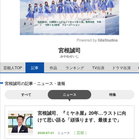
Powered by 
GliaStudios
宮根誠司
M
みやねせいじ
u
t
芸能人TOP
記事
作品
ランキング
TV出演
ドラマ出演
e
宮根誠司の記事・ニュース・速報
すべて
ニュース
特集
宮根誠司、『ミヤネ屋』20年…ラストに向
けて思い語る「頑張ります、最後まで」
｜芸能｜
2026-07-31
ニュース