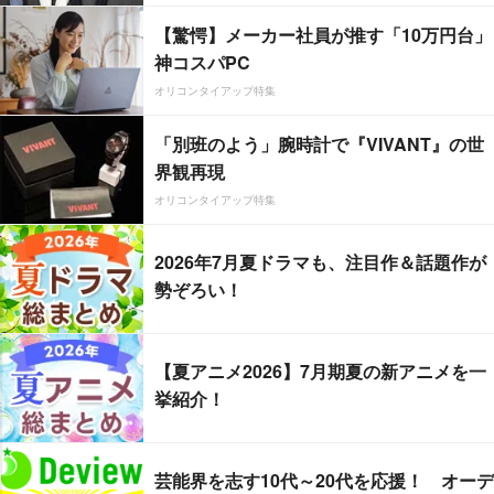
【驚愕】メーカー社員が推す「10万円台」
神コスパPC
オリコンタイアップ特集
「別班のよう」腕時計で『VIVANT』の世
界観再現
オリコンタイアップ特集
2026年7月夏ドラマも、注目作＆話題作が
勢ぞろい！
【夏アニメ2026】7月期夏の新アニメを一
挙紹介！
芸能界を志す10代～20代を応援！ オーデ