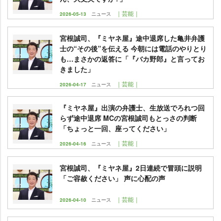
｜芸能｜
2026-05-13
ニュース
宮根誠司、『ミヤネ屋』途中退席した亀井弁護
士の“その後”を伝える 今朝には電話のやりとり
も…まさかの返答に「『バカ野郎』と言ってお
きました」
｜芸能｜
2026-04-17
ニュース
『ミヤネ屋』出演の弁護士、生放送でろれつ回
らず途中退席 MCの宮根誠司もとっさの判断
「ちょっと一回、座ってください」
｜芸能｜
2026-04-16
ニュース
宮根誠司、『ミヤネ屋』2日連続で冒頭に説明
「ご容赦ください」 声に心配の声
｜芸能｜
2026-04-10
ニュース