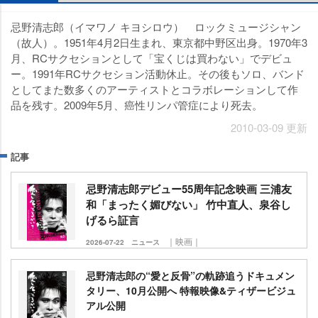
忌野清志郎（イマワノ キヨシロウ） ロックミュージシャン
（故人）。1951年4月2日生まれ、東京都中野区出身。1970年3
月、RCサクセションとして「宝くじは買わない」でデビュ
ー。1991年RCサクセション活動休止。その後もソロ、バンド
としてまた数多くのアーティストとコラボレーションして作
品を残す。2009年5月、癌性リンパ管症により死去。
2010-03-09 更新
記事
忌野清志郎デビュー55周年記念映画 三浦友
和「まったく媚びない」 竹中直人、泉谷し
げるら証言
｜映画｜
2026-07-22
ニュース
忌野清志郎の“愛と反骨”の軌跡追うドキュメン
タリー、10月公開へ 特報映像&ティザービジュ
アル公開