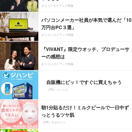
オリコンタイアップ特集
パソコンメーカー社員が本気で選んだ「10
万円台PC３選」
オリコンタイアップ特集
『VIVANT』限定ウオッチ、プロデューサ
ーの感想は
オリコンタイアップ特集
自販機にピッ！ですぐに買えちゃう
（PR）ジハンピ
朝1分貼るだけ！ミルクピールで一日中ず
っとうるツヤ肌
（PR）サボリーノ