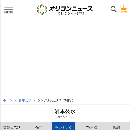
ホーム
本公水
シングル売上TOP20作品
本公水
いわもとくみ
芸能人TOP
作品
ランキング
TV出演
歌詞