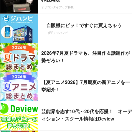
オリコンタイアップ特集
自販機にピッ！ですぐに買えちゃう
（PR）ジハンピ
2026年7月夏ドラマも、注目作＆話題作が
勢ぞろい！
【夏アニメ2026】7月期夏の新アニメを一
挙紹介！
芸能界を志す10代～20代を応援！ オーデ
ィション・スクール情報はDeview