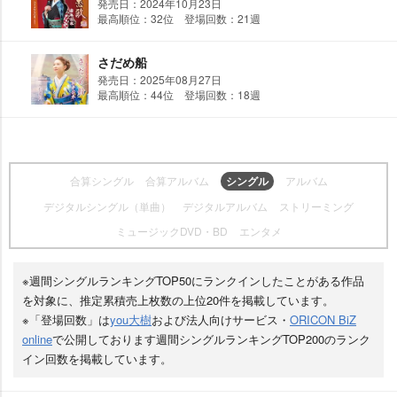
発売日：2024年10月23日
最高順位：32位 登場回数：21週
さだめ船
発売日：2025年08月27日
最高順位：44位 登場回数：18週
合算シングル
合算アルバム
シングル
アルバム
デジタルシングル（単曲）
デジタルアルバム
ストリーミング
ミュージックDVD・BD
エンタメ
※週間シングルランキングTOP50にランクインしたことがある作品
を対象に、推定累積売上枚数の上位20件を掲載しています。
※「登場回数」は
you大樹
および法人向けサービス・
ORICON BiZ
online
で公開しております週間シングルランキングTOP200のランク
イン回数を掲載しています。