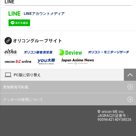
LINE
LINEアカウントメディア
PC版に切り替え
禁無断複写転載
クッキーの使用について
© oricon ME inc.
JASRAC許諾番号：
9009642140Y38026