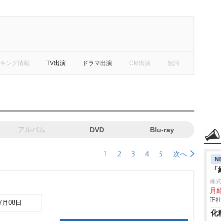
キング情報
TV出演
ドラマ出演
CM出演
歌詞
アルバム
DVD
Blu-ray
1
2
3
4
5
次へ
N
「
株
月
正社
07月08日
化