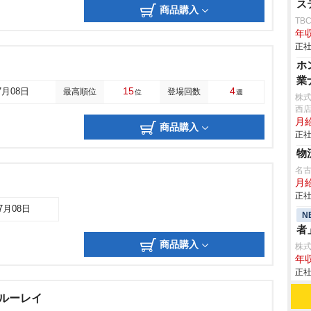
ス
商品購入
TB
年収
正社
ホ
業
15
4
7月08日
最高順位
登場回数
位
週
株式
西
月給
商品購入
正社
物
名
月
正社
07月08日
N
者
商品購入
株式
年収
正社
 ブルーレイ