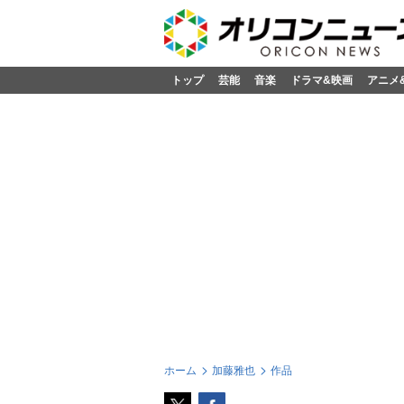
トップ
芸能
音楽
ドラマ&映画
アニメ
ホーム
加藤雅也
作品