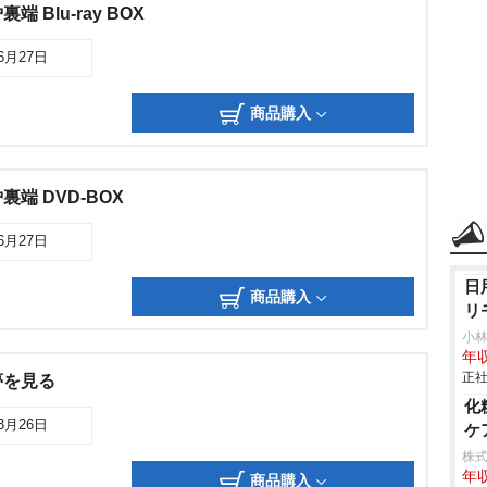
 Blu-ray BOX
06月27日
商品購入
端 DVD-BOX
06月27日
日
商品購入
リ
小
年収
正社
夢を見る
化
03月26日
ケ
株
年収
商品購入