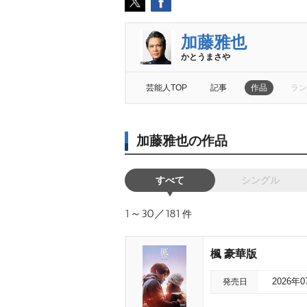
加藤雅也
かとうまさ
芸能人TOP
記事
作品
ラン
加藤雅也の作品
すべて
シングル
1～30／181
件
楓 豪華版
発売日
2026年