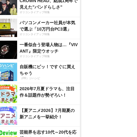
CROWN HEAD、結成1周年で
見えた”バンドらしさ”
オリコンタイアップ特集
パソコンメーカー社員が本気
で選ぶ「10万円台PC3選」
オリコンタイアップ特集
一番似合う登場人物は…『VIV
ANT』限定ウオッチ
オリコンタイアップ特集
自販機にピッ！ですぐに買え
ちゃう
（PR）ジハンピ
2026年7月夏ドラマも、注目
作＆話題作が勢ぞろい！
【夏アニメ2026】7月期夏の
新アニメを一挙紹介！
芸能界を志す10代～20代を応