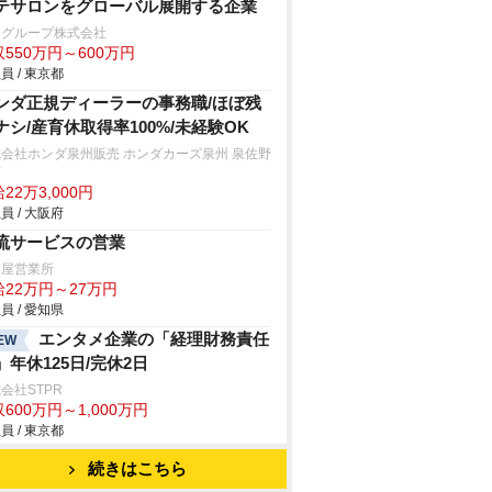
テサロンをグローバル展開する企業
Cグループ株式会社
550万円～600万円
員 / 東京都
ンダ正規ディーラーの事務職/ほぼ残
ナシ/産育休取得率100%/未経験OK
会社ホンダ泉州販売 ホンダカーズ泉州 泉佐野
店
22万3,000円
員 / 大阪府
流サービスの営業
古屋営業所
給22万円～27万円
員 / 愛知県
エンタメ企業の「経理財務責任
EW
」年休125日/完休2日
会社STPR
600万円～1,000万円
員 / 東京都
続きはこちら