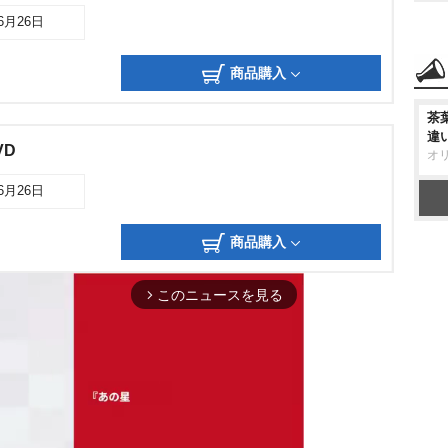
06月26日
商品購入
茶
違
VD
オ
06月26日
商品購入
このニュースを見る
arrow_forward_ios