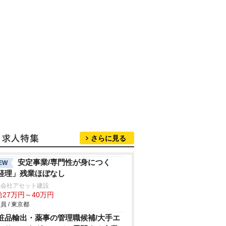
さらに見る
安定事業/専門性が身につく
EW
経理」残業ほぼなし
式会社アセット建設
給27万円～40万円
員 / 東京都
粧品輸出・薬事の管理職候補/大手エ