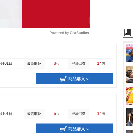
Powered by 
GliaStudios
M
u
8
14
5月01日
最高順位
登場回数
位
週
t
e
商品購入
5
14
5月01日
最高順位
登場回数
位
週
商品購入