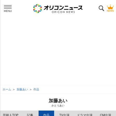
ホーム
加藤あい
作品
加藤あい
かとうあい
芸能人TOP
記事
作品
TV出演
ドラマ出演
CM出演