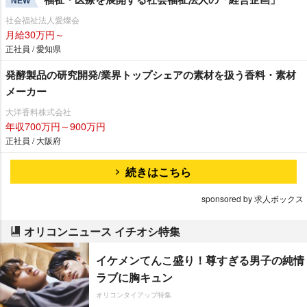
NEW
社会福祉法人愛燦会
月給30万円～
正社員 / 愛知県
発酵製品の研究開発/業界トップシェアの素材を扱う香料・素材
メーカー
大洋香料株式会社
年収700万円～900万円
正社員 / 大阪府
続きはこちら
sponsored by 求人ボックス
オリコンニュース イチオシ特集
イケメンてんこ盛り！尊すぎる男子の純情
ラブに胸キュン
オリコンタイアップ特集