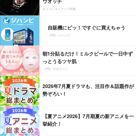
ウオッチ
オリコンタイアップ特集
自販機にピッ！ですぐに買えちゃう
（PR）ジハンピ
朝1分貼るだけ！ミルクピールで一日中ず
っとうるツヤ肌
（PR）サボリーノ
2026年7月夏ドラマも、注目作＆話題作が
勢ぞろい！
【夏アニメ2026】7月期夏の新アニメを一
挙紹介！