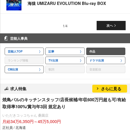
海猿 UMIZARU EVOLUTION Blu-ray BOX
1/4
次へ
芸能人事典
芸能人TOP
記事
作品
ランキング情報
TV出演
ドラマ出演
CM出演
歌詞
音楽配信
求人特集
さらに見る
焼鳥バルのキッチンスタッフ/店長候補/年収600万円超も可/有給
取得率100%/賞与年3回 規定あり
いただきコッコちゃん 桑園店
月給34万6,350円～45万5,000円
正社員 / 北海道