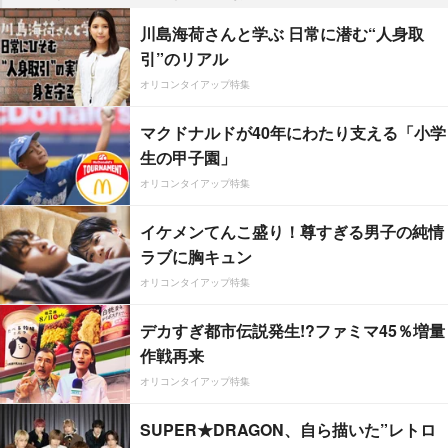
川島海荷さんと学ぶ 日常に潜む“人身取
引”のリアル
オリコンタイアップ特集
マクドナルドが40年にわたり支える「小学
生の甲子園」
オリコンタイアップ特集
イケメンてんこ盛り！尊すぎる男子の純情
ラブに胸キュン
オリコンタイアップ特集
デカすぎ都市伝説発生!?ファミマ45％増量
作戦再来
オリコンタイアップ特集
SUPER★DRAGON、自ら描いた”レトロ