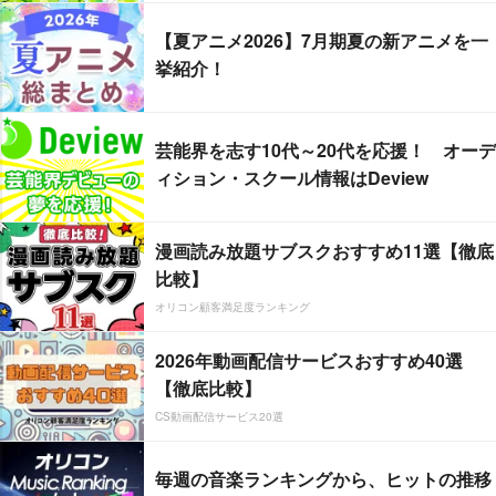
【夏アニメ2026】7月期夏の新アニメを一
挙紹介！
芸能界を志す10代～20代を応援！ オーデ
ィション・スクール情報はDeview
漫画読み放題サブスクおすすめ11選【徹底
比較】
オリコン顧客満足度ランキング
2026年動画配信サービスおすすめ40選
【徹底比較】
CS動画配信サービス20選
毎週の音楽ランキングから、ヒットの推移