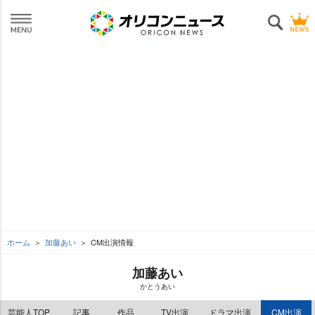
ホーム
加藤あい
CM出演情報
加藤あい
かとうあい
芸能人TOP
記事
作品
TV出演
ドラマ出演
CM出演