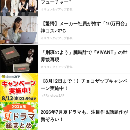
フューチャー”
オリコンタイアップ特集
【驚愕】メーカー社員が推す「10万円台」
神コスパPC
オリコンタイアップ特集
「別班のよう」腕時計で『VIVANT』の世
界観再現
オリコンタイアップ特集
【8月12日まで！】チョコザップキャンペ
ーン実施中！
（PR）chocoZAP
2026年7月夏ドラマも、注目作＆話題作が
勢ぞろい！