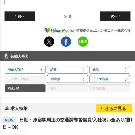
前へ
2/15
次へ
情報提供元:ニホンモニター株式会社
芸能人事典
芸能人TOP
記事
作品
ランキング情報
TV出演
ドラマ出演
CM出演
歌詞
音楽配信
求人特集
さらに見る
日勤・原宿駅周辺の交通誘導警備員/入社祝い金あり/週1
NEW
日～OK